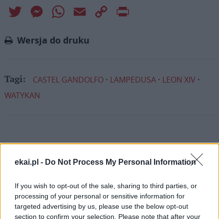
Twitter
Messenger
WhatsApp
Email
Copy
Print
Link
Wersja do druku
CASTEL GANDOLFO
LAMPEDUSA
LEON XIV
Tagi:
WATYKAN
Najnowsze
ekai.pl -
Do Not Process My Personal Information
08 sierpnia 2026 | 16:16
If you wish to opt-out of the sale, sharing to third parties, or
Pieszo do Matki Bożej – z Great Meadows do Amerykańskiej
processing of your personal or sensitive information for
Częstochowy
targeted advertising by us, please use the below opt-out
08 sierpnia 2026 | 15:11
section to confirm your selection. Please note that after your