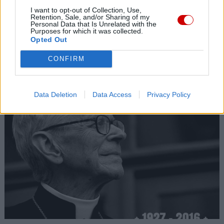
I want to opt-out of Collection, Use,
Retention, Sale, and/or Sharing of my
Personal Data that Is Unrelated with the
Purposes for which it was collected.
Opted Out
CONFIRM
Kard. Sarah: Obrzędów nie można arbitralnie znosić
Data Deletion
Data Access
Privacy Policy