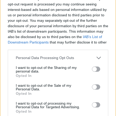
Odwołano katolicki pogrzeb znanego włoskiego gitarzysty, który
opt-out request is processed you may continue seeing
był masonem
interest-based ads based on personal information utilized by
us or personal information disclosed to third parties prior to
08 sierpnia 2026 | 14:32
your opt-out. You may separately opt-out of the further
„Kazanie św. Pawła w Atenach” – arras Rafaela w Castel
disclosure of your personal information by third parties on the
Gandolfo
IAB’s list of downstream participants. This information may
also be disclosed by us to third parties on the
IAB’s List of
08 sierpnia 2026 | 14:30
Downstream Participants
that may further disclose it to other
Seul przygotowuje się do Światowych Dni Młodzieży 2027
third parties.
Popularne
Personal Data Processing Opt Outs
I want to opt-out of the Sharing of my
personal data.
Opted In
I want to opt-out of the Sale of my
Personal Data.
Opted In
I want to opt-out of processing my
Personal Data for Targeted Advertising.
Opted In