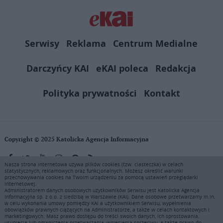
Serwisy
Reklama
Centrum Medialne
Darczyńcy KAI
eKAI poleca
Redakcja
Polityka prywatności
Kontakt
Copyright © 2025 Katolicka Agencja Informacyjna
Nasza strona internetowa używa plików cookies (tzw. ciasteczka) w celach
statystycznych, reklamowych oraz funkcjonalnych. Możesz określić warunki
KAI zastrzega wszelkie prawa do serwisu. Użytkownicy mogą pobierać
przechowywania cookies na Twoim urządzeniu za pomocą ustawień przeglądarki
i drukować fragmenty zawartości serwisu internetowego www.ekai.pl
internetowej.
wyłącznie do użytku osobistego. Publikacja, rozpowszechnianie
Administratorem danych osobowych użytkowników Serwisu jest Katolicka Agencja
Informacyjna sp. z o.o. z siedzibą w Warszawie (KAI). Dane osobowe przetwarzamy m.in.
zawartości niniejszego serwisu lub jej sprzedaż (także framing i in.
w celu wykonania umowy pomiędzy KAI a użytkownikiem Serwisu, wypełnienia
podobne metody), są bez uprzedniej pisemnej zgody KAI zabronione i
obowiązków prawnych ciążących na Administratorze, a także w celach kontaktowych i
stanowią naruszenie ustaw o prawie autorskim, ochronie baz danych i
marketingowych. Masz prawo dostępu do treści swoich danych, ich sprostowania,
usunięcia lub ograniczenia przetwarzania, wniesienia sprzeciwu, a także prawo do