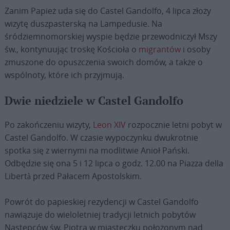
Zanim Papież uda się do Castel Gandolfo, 4 lipca złoży
wizytę duszpasterską na Lampedusie. Na
śródziemnomorskiej wyspie będzie przewodniczył Mszy
św., kontynuując troskę Kościoła o
migrantów
i osoby
zmuszone do opuszczenia swoich domów, a także o
wspólnoty, które ich przyjmują.
Dwie niedziele w Castel Gandolfo
Po zakończeniu wizyty,
Leon XIV
rozpocznie letni pobyt w
Castel Gandolfo. W czasie wypoczynku dwukrotnie
spotka się z wiernymi na modlitwie Anioł Pański.
Odbędzie się ona 5 i 12 lipca o godz. 12.00 na Piazza della
Libertà przed Pałacem Apostolskim.
Powrót do papieskiej rezydencji w Castel Gandolfo
nawiązuje do wieloletniej tradycji letnich pobytów
Następców św. Piotra w miasteczku położonym nad