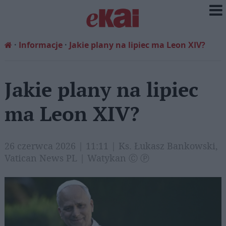
Informacje
Jakie plany na lipiec ma Leon XIV?
Jakie plany na lipiec
ma Leon XIV?
26 czerwca 2026 | 11:11 | Ks. Łukasz Bankowski,
Vatican News PL | Watykan Ⓒ Ⓟ