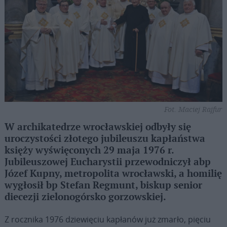
Fot. Maciej Rajfur
W archikatedrze wrocławskiej odbyły się
uroczystości złotego jubileuszu kapłaństwa
księży wyświęconych 29 maja 1976 r.
Jubileuszowej Eucharystii przewodniczył abp
Józef Kupny, metropolita wrocławski, a homilię
wygłosił bp Stefan Regmunt, biskup senior
diecezji zielonogórsko gorzowskiej.
Z rocznika 1976 dziewięciu kapłanów już zmarło, pięciu