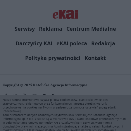
Serwisy
Reklama
Centrum Medialne
Darczyńcy KAI
eKAI poleca
Redakcja
Polityka prywatności
Kontakt
Copyright © 2025 Katolicka Agencja Informacyjna
Nasza strona internetowa używa plików cookies (tzw. ciasteczka) w celach
statystycznych, reklamowych oraz funkcjonalnych. Możesz określić warunki
KAI zastrzega wszelkie prawa do serwisu. Użytkownicy mogą pobierać
przechowywania cookies na Twoim urządzeniu za pomocą ustawień przeglądarki
i drukować fragmenty zawartości serwisu internetowego www.ekai.pl
internetowej.
wyłącznie do użytku osobistego. Publikacja, rozpowszechnianie
Administratorem danych osobowych użytkowników Serwisu jest Katolicka Agencja
Informacyjna sp. z o.o. z siedzibą w Warszawie (KAI). Dane osobowe przetwarzamy m.in.
zawartości niniejszego serwisu lub jej sprzedaż (także framing i in.
w celu wykonania umowy pomiędzy KAI a użytkownikiem Serwisu, wypełnienia
podobne metody), są bez uprzedniej pisemnej zgody KAI zabronione i
obowiązków prawnych ciążących na Administratorze, a także w celach kontaktowych i
marketingowych. Masz prawo dostępu do treści swoich danych, ich sprostowania,