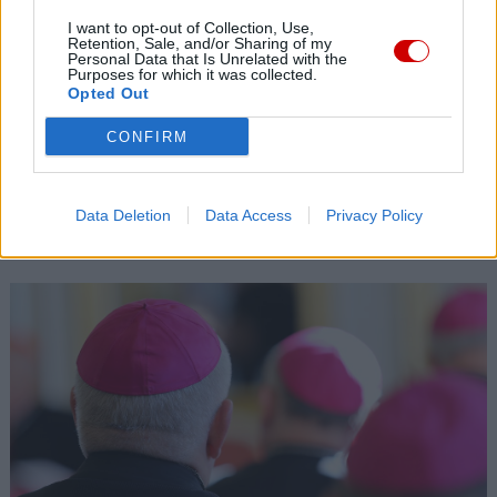
06 sierpnia 2026 | 20:19
Biskupi Meksyku: stulecie Cristiady to czas łaski
I want to opt-out of Collection, Use,
Retention, Sale, and/or Sharing of my
Personal Data that Is Unrelated with the
06 sierpnia 2026 | 18:32
Purposes for which it was collected.
Kard. Parolin w Meksyku: modlitwa, obecność i świadectwo
Opted Out
drogą do pokoju
CONFIRM
06 sierpnia 2026 | 18:28
Fundacja Małych Stópek tworzy sieć „Szkół Pełnych Życia”
Data Deletion
Data Access
Privacy Policy
Popularne