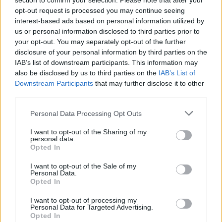
section to confirm your selection. Please note that after your
Facebook
opt-out request is processed you may continue seeing
interest-based ads based on personal information utilized by
Twitter
Messenger
WhatsApp
Email
Copy
Print
us or personal information disclosed to third parties prior to
your opt-out. You may separately opt-out of the further
Link
disclosure of your personal information by third parties on the
Wersja do druku
IAB’s list of downstream participants. This information may
also be disclosed by us to third parties on the
IAB’s List of
Downstream Participants
that may further disclose it to other
ABP JÓZEF KUPNY
BP STEFAN REGMUNT
Tagi:
third parties.
JUBILEUSZ
KAPŁAŃSTWO
KSIĘŻA
WROCŁAWSKA
Personal Data Processing Opt Outs
I want to opt-out of the Sharing of my
personal data.
Opted In
Najnowsze
I want to opt-out of the Sale of my
Personal Data.
Opted In
06 sierpnia 2026 | 20:44
I want to opt-out of processing my
Medziugorie: zakończył się 37. Mladifest
Personal Data for Targeted Advertising.
Opted In