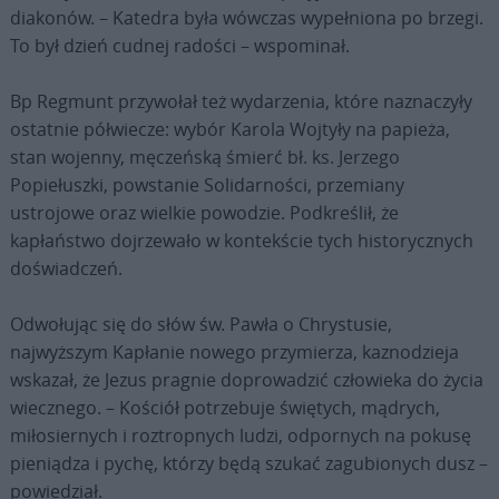
diakonów. – Katedra była wówczas wypełniona po brzegi.
To był dzień cudnej radości – wspominał.
Bp Regmunt przywołał też wydarzenia, które naznaczyły
ostatnie półwiecze: wybór Karola Wojtyły na papieża,
stan wojenny, męczeńską śmierć bł. ks. Jerzego
Popiełuszki, powstanie Solidarności, przemiany
ustrojowe oraz wielkie powodzie. Podkreślił, że
kapłaństwo dojrzewało w kontekście tych historycznych
doświadczeń.
Odwołując się do słów św. Pawła o Chrystusie,
najwyższym Kapłanie nowego przymierza, kaznodzieja
wskazał, że Jezus pragnie doprowadzić człowieka do życia
wiecznego. – Kościół potrzebuje świętych, mądrych,
miłosiernych i roztropnych ludzi, odpornych na pokusę
pieniądza i pychę, którzy będą szukać zagubionych dusz –
powiedział.