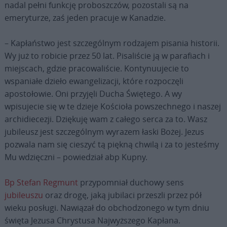
nadal pełni funkcję proboszczów, pozostali są na
emeryturze, zaś jeden pracuje w Kanadzie.
– Kapłaństwo jest szczególnym rodzajem pisania historii.
Wy już to robicie przez 50 lat. Pisaliście ją w parafiach i
miejscach, gdzie pracowaliście. Kontynuujecie to
wspaniałe dzieło ewangelizacji, które rozpoczęli
apostołowie. Oni przyjęli Ducha Świętego. A wy
wpisujecie się w te dzieje Kościoła powszechnego i naszej
archidiecezji. Dziękuję wam z całego serca za to. Wasz
jubileusz jest szczególnym wyrazem łaski Bożej. Jezus
pozwala nam się cieszyć tą piękną chwilą i za to jesteśmy
Mu wdzięczni – powiedział abp Kupny.
Bp Stefan Regmunt
przypomniał duchowy sens
jubileuszu
oraz drogę, jaką jubilaci przeszli przez pół
wieku posługi. Nawiązał do obchodzonego w tym dniu
święta Jezusa Chrystusa Najwyższego Kapłana.