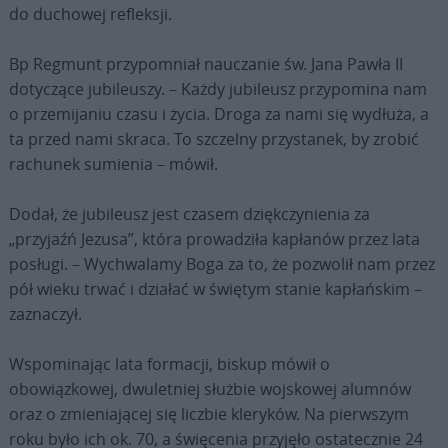
do duchowej refleksji.
Bp Regmunt przypomniał nauczanie św. Jana Pawła II
dotyczące jubileuszy. – Każdy jubileusz przypomina nam
o przemijaniu czasu i życia. Droga za nami się wydłuża, a
ta przed nami skraca. To szczelny przystanek, by zrobić
rachunek sumienia – mówił.
Dodał, że jubileusz jest czasem dziękczynienia za
„przyjaźń Jezusa”, która prowadziła kapłanów przez lata
posługi. – Wychwalamy Boga za to, że pozwolił nam przez
pół wieku trwać i działać w świętym stanie kapłańskim –
zaznaczył.
Wspominając lata formacji, biskup mówił o
obowiązkowej, dwuletniej służbie wojskowej alumnów
oraz o zmieniającej się liczbie kleryków. Na pierwszym
roku było ich ok. 70, a święcenia przyjęło ostatecznie 24