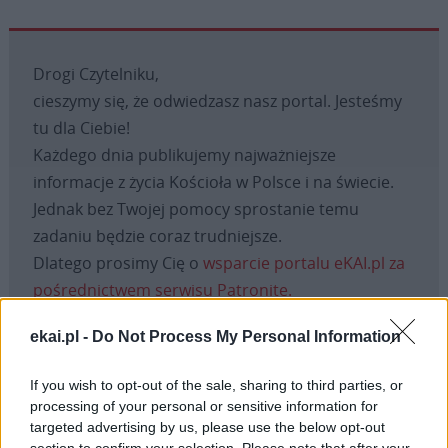
Drogi Czytelniku,
cieszymy się, że odwiedzasz nasz portal. Jesteśmy
tu dla Ciebie!
Każdego dnia publikujemy najważniejsze
informacje z życia Kościoła w Polsce i na świecie.
Jednak bez Twojej pomocy sprostanie temu
zadaniu będzie coraz trudniejsze.
Dlatego prosimy Cię o
wsparcie portalu eKAI.pl za
pośrednictwem serwisu Patronite.
Dzięki Tobie będziemy mogli realizować naszą
ekai.pl -
Do Not Process My Personal Information
misję. Więcej informacji znajdziesz
tutaj
.
If you wish to opt-out of the sale, sharing to third parties, or
processing of your personal or sensitive information for
targeted advertising by us, please use the below opt-out