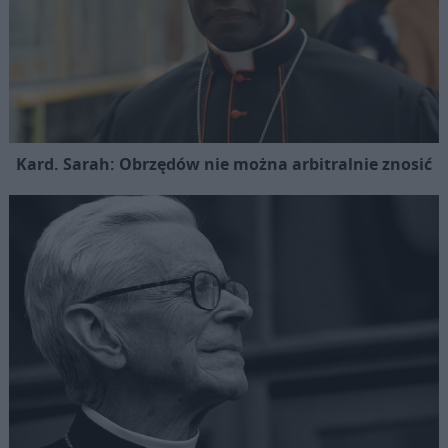
Kard. Sarah: Obrzędów nie można arbitralnie znosić