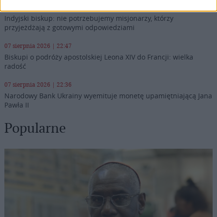
07 sierpnia 2026 | 23:10
Indyjski biskup: nie potrzebujemy misjonarzy, którzy
przyjeżdżają z gotowymi odpowiedziami
07 sierpnia 2026 | 22:47
Biskupi o podróży apostolskiej Leona XIV do Francji: wielka
radość
07 sierpnia 2026 | 22:36
Narodowy Bank Ukrainy wyemituje monetę upamiętniającą Jana
Pawła II
Popularne