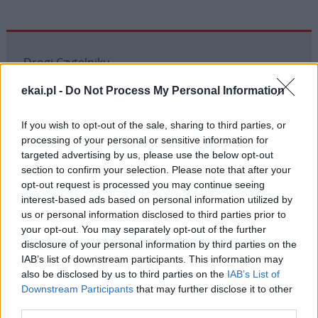
Drogi Czytelniku,
cieszymy się, że odwiedzasz nasz portal. Jesteśmy
ekai.pl -
Do Not Process My Personal Information
tu dla Ciebie!
Każdego dnia publikujemy najważniejsze
If you wish to opt-out of the sale, sharing to third parties, or
informacje z życia Kościoła w Polsce i na świecie.
processing of your personal or sensitive information for
targeted advertising by us, please use the below opt-out
Jednak bez Twojej pomocy sprostanie temu
section to confirm your selection. Please note that after your
zadaniu będzie coraz trudniejsze.
opt-out request is processed you may continue seeing
Dlatego prosimy Cię o
wsparcie portalu eKAI.pl za
interest-based ads based on personal information utilized by
pośrednictwem serwisu Patronite.
us or personal information disclosed to third parties prior to
your opt-out. You may separately opt-out of the further
Dzięki Tobie będziemy mogli realizować naszą
disclosure of your personal information by third parties on the
misję. Więcej informacji znajdziesz
tutaj
.
IAB’s list of downstream participants. This information may
also be disclosed by us to third parties on the
IAB’s List of
Downstream Participants
that may further disclose it to other
third parties.