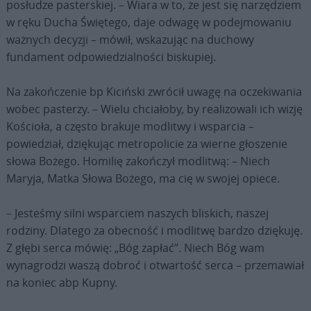
posłudze pasterskiej. – Wiara w to, że jest się narzędziem
w ręku Ducha Świętego, daje odwagę w podejmowaniu
ważnych decyzji – mówił, wskazując na duchowy
fundament odpowiedzialności biskupiej.
Na zakończenie bp Kiciński zwrócił uwagę na oczekiwania
wobec pasterzy. – Wielu chciałoby, by realizowali ich wizję
Kościoła, a często brakuje modlitwy i wsparcia –
powiedział, dziękując metropolicie za wierne głoszenie
słowa Bożego. Homilię zakończył modlitwą: – Niech
Maryja, Matka Słowa Bożego, ma cię w swojej opiece.
– Jesteśmy silni wsparciem naszych bliskich, naszej
rodziny. Dlatego za obecność i modlitwę bardzo dziękuję.
Z głębi serca mówię: „Bóg zapłać”. Niech Bóg wam
wynagrodzi waszą dobroć i otwartość serca – przemawiał
na koniec abp Kupny.