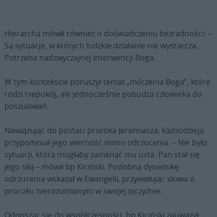
Hierarcha mówił również o doświadczeniu bezradności: –
Są sytuacje, w których ludzkie działanie nie wystarcza.
Potrzeba nadzwyczajnej interwencji Boga.
W tym kontekście poruszył temat „milczenia Boga”, które
rodzi niepokój, ale jednocześnie pobudza człowieka do
poszukiwań.
Nawiązując do postaci proroka Jeremiasza, kaznodzieja
przypomniał jego wierność mimo odrzucenia. – Nie było
sytuacji, która mogłaby zamknąć mu usta. Pan stał się
jego siłą – mówił bp Kiciński. Podobną dynamikę
odrzucenia wskazał w Ewangelii, przywołując słowa o
proroku nierozumianym w swojej ojczyźnie.
Odnosząc się do współczesności, bp Kiciński zauważył