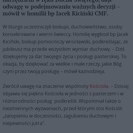
narzędziem w ręku Ducha Świętego, daje
odwagę w podejmowaniu ważnych decyzji –
mówił w homilii bp Jacek Kiciński CMF.
W liturgii uczestniczyli biskupi, duchowieństwo, osoby
konsekrowane i wierni świeccy. Homilię wygłosił bp Jacek
Kiciński, biskup pomocniczy wrocławski, podkreślając, że
jubileusz ma przede wszystkim wymiar duchowy. – Dziś
dziękujemy za dar twojego życia i posługi pasterskiej. To
okazja, by dziękować za wielkie i małe rzeczy, jakie Bóg
czyni przez twoją posługę – mówił kaznodzieja.
Zwrócił uwagę na znaczenie wspólnoty
Kościoła
. – Dzisiaj
objawia się piękno Kościoła w jedności z pasterzem i w
różnorodności posług podkreślił. Wspomniał także o
niezmiennych wyzwaniach, przed którymi stoi Kościół:
„zatopieniu w doczesności, zagubieniu duchowym i
niepewności jutra”.