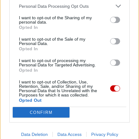
Facebook
Personal Data Processing Opt Outs
I want to opt-out of the Sharing of my
Twitter
Messenger
WhatsApp
Email
Copy
Print
personal data.
Opted In
Link
Wersja do druku
I want to opt-out of the Sale of my
Personal Data.
Opted In
I want to opt-out of processing my
ABP JÓZEF KUPNY
BP JACEK KICIŃSKI
JUBILEUSZ
Tagi:
Personal Data for Targeted Advertising.
Opted In
WROCŁAWSKA
I want to opt-out of Collection, Use,
Retention, Sale, and/or Sharing of my
Personal Data that Is Unrelated with the
Purposes for which it was collected.
Opted Out
Najnowsze
CONFIRM
08 sierpnia 2026 | 12:46
8 sierpnia Kościół wspomina św. Dominika
Data Deletion
Data Access
Privacy Policy