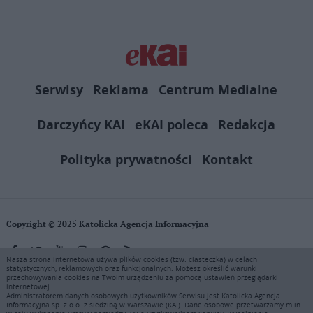
Serwisy
Reklama
Centrum Medialne
Darczyńcy KAI
eKAI poleca
Redakcja
Polityka prywatności
Kontakt
Copyright © 2025 Katolicka Agencja Informacyjna
Nasza strona internetowa używa plików cookies (tzw. ciasteczka) w celach
statystycznych, reklamowych oraz funkcjonalnych. Możesz określić warunki
KAI zastrzega wszelkie prawa do serwisu. Użytkownicy mogą pobierać
przechowywania cookies na Twoim urządzeniu za pomocą ustawień przeglądarki
i drukować fragmenty zawartości serwisu internetowego www.ekai.pl
internetowej.
wyłącznie do użytku osobistego. Publikacja, rozpowszechnianie
Administratorem danych osobowych użytkowników Serwisu jest Katolicka Agencja
Informacyjna sp. z o.o. z siedzibą w Warszawie (KAI). Dane osobowe przetwarzamy m.in.
zawartości niniejszego serwisu lub jej sprzedaż (także framing i in.