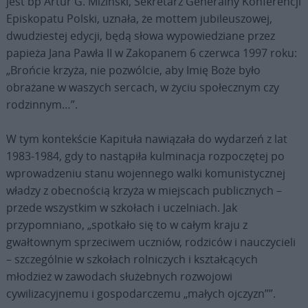
jest bp Artur G. Miziński, Sekretarz Generalny Konferencji
Episkopatu Polski, uznała, że mottem jubileuszowej,
dwudziestej edycji, będą słowa wypowiedziane przez
papieża Jana Pawła II w Zakopanem 6 czerwca 1997 roku:
„Brońcie krzyża, nie pozwólcie, aby Imię Boże było
obrażane w waszych sercach, w życiu społecznym czy
rodzinnym…”.
W tym kontekście Kapituła nawiązała do wydarzeń z lat
1983-1984, gdy to nastąpiła kulminacja rozpoczętej po
wprowadzeniu stanu wojennego walki komunistycznej
władzy z obecnością krzyża w miejscach publicznych –
przede wszystkim w szkołach i uczelniach. Jak
przypomniano, „spotkało się to w całym kraju z
gwałtownym sprzeciwem uczniów, rodziców i nauczycieli
– szczególnie w szkołach rolniczych i kształcących
młodzież w zawodach służebnych rozwojowi
cywilizacyjnemu i gospodarczemu „małych ojczyzn””.