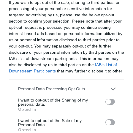
If you wish to opt-out of the sale, sharing to third parties, or
Facebook
processing of your personal or sensitive information for
targeted advertising by us, please use the below opt-out
Twitter
Messenger
WhatsApp
Email
Copy
Print
section to confirm your selection. Please note that after your
opt-out request is processed you may continue seeing
Link
interest-based ads based on personal information utilized by
Wersja do druku
us or personal information disclosed to third parties prior to
your opt-out. You may separately opt-out of the further
disclosure of your personal information by third parties on the
IAB’s list of downstream participants. This information may
BP ARTUR MIZIŃSKI
Tagi:
also be disclosed by us to third parties on the
IAB’s List of
DUSZPASTERSTWO ROLNIKÓW
Downstream Participants
that may further disclose it to other
third parties.
FUNDACJA SOLIDARNA WIEŚ
KOMUNIZM
KRZYŻ
Personal Data Processing Opt Outs
KS. BP ROMAN ANDRZEJEWSKI
NAGRODA IM. BP. ROMANA ANDRZEJEWSKIEGO
I want to opt-out of the Sharing of my
personal data.
STAN WOJENNY
SZKOŁA
Opted In
I want to opt-out of the Sale of my
Personal Data.
Opted In