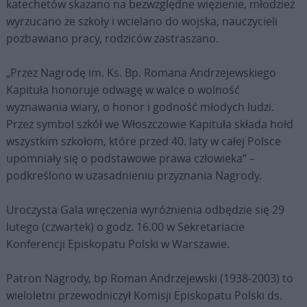
katechetów skazano na bezwzględne więzienie, młodzież
wyrzucano ze szkoły i wcielano do wojska, nauczycieli
pozbawiano pracy, rodziców zastraszano.
„Przez Nagrodę im. Ks. Bp. Romana Andrzejewskiego
Kapituła honoruje odwagę w walce o wolność
wyznawania wiary, o honor i godność młodych ludzi.
Przez symbol szkół we Włoszczowie Kapituła składa hołd
wszystkim szkołom, które przed 40. laty w całej Polsce
upomniały się o podstawowe prawa człowieka” –
podkreślono w uzasadnieniu przyznania Nagrody.
Uroczysta Gala wręczenia wyróżnienia odbędzie się 29
lutego (czwartek) o godz. 16.00 w Sekretariacie
Konferencji Episkopatu Polski w Warszawie.
Patron Nagrody, bp Roman Andrzejewski (1938-2003) to
wieloletni przewodniczył Komisji Episkopatu Polski ds.