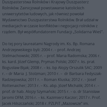
Duszpasterstwa Rolników i Krajowy Duszpasterz
Rolników. Zainicjował powstawanie katolickich
uniwersytetów ludowych, jak również powołał
Wydawnictwo Duszpasterstwa Rolników. Brał udział w
mediacjach w czasie konfliktów i negocjacji rolników z
rządem. Był współfundatorem Fundacji „Solidarna Wieś”.
Do tej pory laureatami Nagrody im. Ks. Bp. Romana
Andrzejewskiego byli: 2004 r. – prof. Andrzej
Stelmachowski; 2005 r. – prof. Maria Radomska; 2006 r.
ks. kard. Józef Glemp, Prymas Polski; 2007 r. ks. prał.
Bogusław Bijak; 2008 r. – ks. bp Alojzy Orszulik SAC; 2009
r. – dr Maria J. Stolzman; 2010 r. – dr Barbara Fedyszak-
Radziejowska; 2011 r. – Roman Kluska; 2012 r. – Josef
Rottenaicher; 2013 r. – Ks. abp. Józef Michalik; 2014 r. –
prof. dr hab. Alojzy Szymański; 2015 r. – o. dr Stanisław
Jaromi OFM; 2016 r. – ks. Kazimierz Kaczor; 2017 r. Prof.
Jacek Hilszczański; 2018 r. PZLPiT „Mazowsze” im.