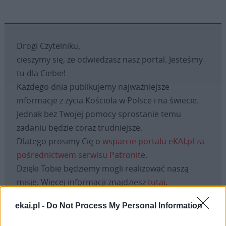
Drogi Czytelniku,
cieszymy się, że odwiedzasz nasz portal. Jesteśmy
tu dla Ciebie!
Każdego dnia publikujemy najważniejsze
informacje z życia Kościoła w Polsce i na świecie.
Jednak bez Twojej pomocy sprostanie temu
zadaniu będzie coraz trudniejsze.
Dlatego prosimy Cię o
wsparcie portalu eKAI.pl za
pośrednictwem serwisu Patronite.
Dzięki Tobie będziemy mogli realizować naszą
misję. Więcej informacji znajdziesz
tutaj
.
ekai.pl -
Do Not Process My Personal Information