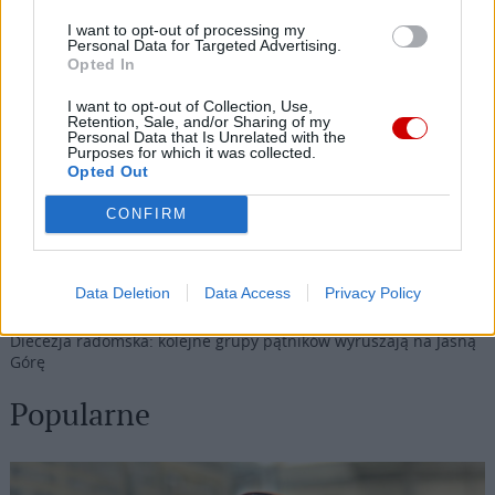
Najnowsze
I want to opt-out of processing my
Personal Data for Targeted Advertising.
Opted In
07 sierpnia 2026 | 19:21
I want to opt-out of Collection, Use,
Prawosławny metropolita Finlandii krytykuje patriarchę Cyryla
Retention, Sale, and/or Sharing of my
Personal Data that Is Unrelated with the
za słowa o broni atomowej
Purposes for which it was collected.
Opted Out
07 sierpnia 2026 | 18:10
Od 10 sierpnia zapisy na liturgie pod przewodnictwem papieża
CONFIRM
07 sierpnia 2026 | 17:22
Kard. Parolin: pokój zaczyna się od empatii wobec cierpienia
Data Deletion
Data Access
Privacy Policy
07 sierpnia 2026 | 16:56
Diecezja radomska: kolejne grupy pątników wyruszają na Jasną
Górę
Popularne