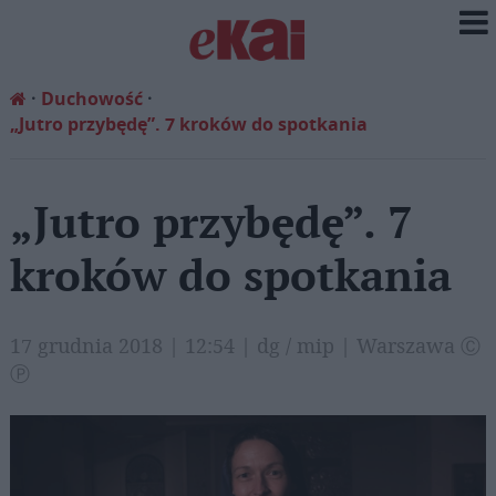
Duchowość
„Jutro przybędę”. 7 kroków do spotkania
„Jutro przybędę”. 7
kroków do spotkania
17 grudnia 2018 | 12:54 | dg / mip | Warszawa Ⓒ
Ⓟ