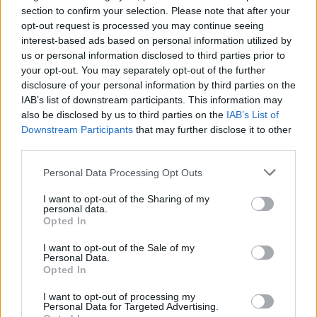
section to confirm your selection. Please note that after your
opt-out request is processed you may continue seeing
Facebook
interest-based ads based on personal information utilized by
us or personal information disclosed to third parties prior to
Twitter
Messenger
WhatsApp
Email
Copy
Print
your opt-out. You may separately opt-out of the further
disclosure of your personal information by third parties on the
Link
IAB’s list of downstream participants. This information may
Wersja do druku
also be disclosed by us to third parties on the
IAB’s List of
Downstream Participants
that may further disclose it to other
third parties.
ADWENT
ANTYFONY
S. JUDYTA PUDEŁKO
Tagi:
Personal Data Processing Opt Outs
I want to opt-out of the Sharing of my
personal data.
Opted In
Najnowsze
I want to opt-out of the Sale of my
Personal Data.
Opted In
09 sierpnia 2026 | 16:05
I want to opt-out of processing my
Leon XIV: w każdej sytuacji Jezus nas nie opuszcza
Personal Data for Targeted Advertising.