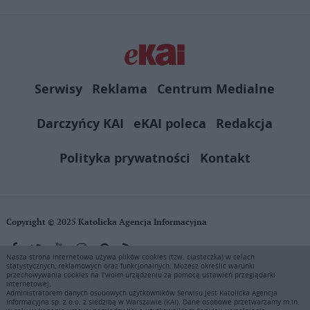
Serwisy
Reklama
Centrum Medialne
Darczyńcy KAI
eKAI poleca
Redakcja
Polityka prywatności
Kontakt
Copyright © 2025 Katolicka Agencja Informacyjna
Nasza strona internetowa używa plików cookies (tzw. ciasteczka) w celach
statystycznych, reklamowych oraz funkcjonalnych. Możesz określić warunki
KAI zastrzega wszelkie prawa do serwisu. Użytkownicy mogą pobierać
przechowywania cookies na Twoim urządzeniu za pomocą ustawień przeglądarki
i drukować fragmenty zawartości serwisu internetowego www.ekai.pl
internetowej.
wyłącznie do użytku osobistego. Publikacja, rozpowszechnianie
Administratorem danych osobowych użytkowników Serwisu jest Katolicka Agencja
Informacyjna sp. z o.o. z siedzibą w Warszawie (KAI). Dane osobowe przetwarzamy m.in.
zawartości niniejszego serwisu lub jej sprzedaż (także framing i in.