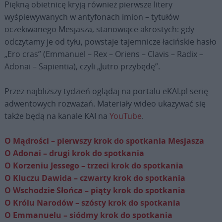
Piękną obietnicę kryją również pierwsze litery
wyśpiewywanych w antyfonach imion – tytułów
oczekiwanego Mesjasza, stanowiące akrostych: gdy
odczytamy je od tyłu, powstaje tajemnicze łacińskie hasło
„Ero cras” (Emmanuel – Rex – Oriens – Clavis – Radix –
Adonai – Sapientia), czyli „Jutro przybędę”.
Przez najbliższy tydzień oglądaj na portalu eKAI.pl serię
adwentowych rozważań. Materiały wideo ukazywać się
także będą na kanale KAI na
YouTube
.
O Mądrości – pierwszy krok do spotkania Mesjasza
O Adonai – drugi krok do spotkania
O Korzeniu Jessego – trzeci krok do spotkania
O Kluczu Dawida – czwarty krok do spotkania
O Wschodzie Słońca – piąty krok do spotkania
O Królu Narodów – szósty krok do spotkania
O Emmanuelu – siódmy krok do spotkania