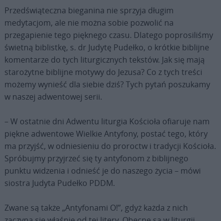
Przedświąteczna bieganina nie sprzyja długim
medytacjom, ale nie można sobie pozwolić na
przegapienie tego pięknego czasu. Dlatego poprosiliśmy
świetną biblistkę, s. dr Judytę Pudełko, o krótkie biblijne
komentarze do tych liturgicznych tekstów. Jak się mają
starożytne biblijne motywy do Jezusa? Co z tych treści
możemy wynieść dla siebie dziś? Tych pytań poszukamy
w naszej adwentowej serii.
– W ostatnie dni Adwentu liturgia Kościoła ofiaruje nam
piękne adwentowe Wielkie Antyfony, postać tego, który
ma przyjść, w odniesieniu do proroctw i tradycji Kościoła.
Spróbujmy przyjrzeć się ty antyfonom z biblijnego
punktu widzenia i odnieść je do naszego życia – mówi
siostra Judyta Pudełko PDDM.
Zwane są także „Antyfonami O!”, gdyż każda z nich
zaczyna się właśnie od tej litery. Obecne są w liturgii