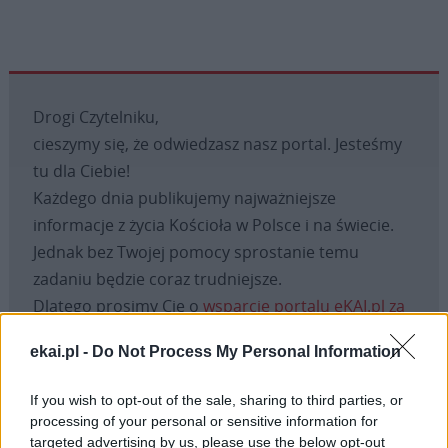
Drogi Czytelniku,
cieszymy się, że odwiedzasz nasz portal. Jesteśmy
tu dla Ciebie!
Każdego dnia publikujemy najważniejsze
informacje z życia Kościoła w Polsce i na świecie.
Jednak bez Twojej pomocy sprostanie temu
zadaniu będzie coraz trudniejsze.
Dlatego prosimy Cię o
wsparcie portalu eKAI.pl za
pośrednictwem serwisu Patronite.
ekai.pl -
Do Not Process My Personal Information
Dzięki Tobie będziemy mogli realizować naszą
misję. Więcej informacji znajdziesz
tutaj
.
If you wish to opt-out of the sale, sharing to third parties, or
processing of your personal or sensitive information for
targeted advertising by us, please use the below opt-out