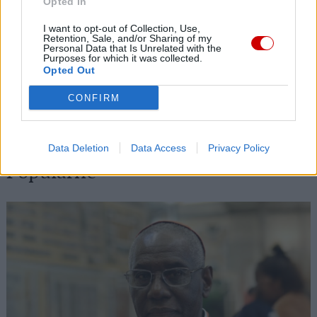
Opted In
09 sierpnia 2026 | 15:48
Episkopat opublikował dane statystyczne za 2025 rok
I want to opt-out of Collection, Use,
Retention, Sale, and/or Sharing of my
Personal Data that Is Unrelated with the
09 sierpnia 2026 | 14:24
Purposes for which it was collected.
Kościół w Pozzuoli na pierwszej linii: Msza wśród gruzów,
Opted Out
pomoc dla ewakuowanych
CONFIRM
09 sierpnia 2026 | 14:19
Zwierzchnik UKGK: „Nie bójcie się, bądźcie wolni!” – dziedzictwo
bp. Pawło Wasyłyka
Data Deletion
Data Access
Privacy Policy
Popularne