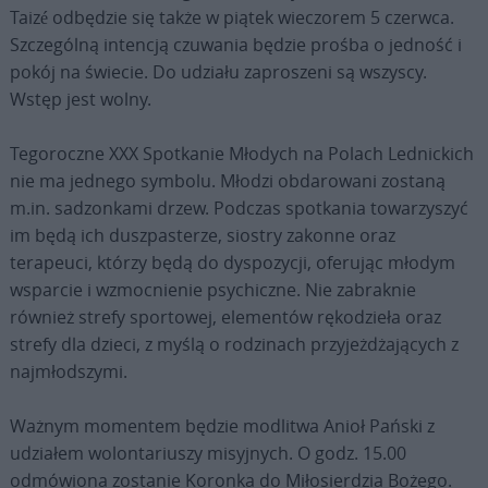
Taizé odbędzie się także w piątek wieczorem 5 czerwca.
Szczególną intencją czuwania będzie prośba o jedność i
pokój na świecie. Do udziału zaproszeni są wszyscy.
Wstęp jest wolny.
Tegoroczne XXX Spotkanie Młodych na Polach Lednickich
nie ma jednego symbolu. Młodzi obdarowani zostaną
m.in. sadzonkami drzew. Podczas spotkania towarzyszyć
im będą ich duszpasterze, siostry zakonne oraz
terapeuci, którzy będą do dyspozycji, oferując młodym
wsparcie i wzmocnienie psychiczne. Nie zabraknie
również strefy sportowej, elementów rękodzieła oraz
strefy dla dzieci, z myślą o rodzinach przyjeżdżających z
najmłodszymi.
Ważnym momentem będzie modlitwa Anioł Pański z
udziałem wolontariuszy misyjnych. O godz. 15.00
odmówiona zostanie Koronka do Miłosierdzia Bożego.