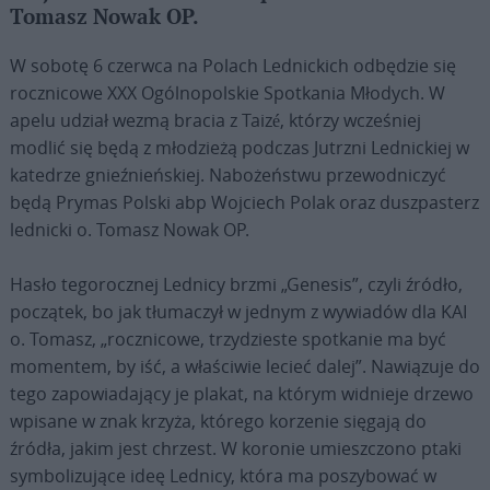
Tomasz Nowak OP.
W sobotę 6 czerwca na Polach Lednickich odbędzie się
rocznicowe XXX Ogólnopolskie Spotkania Młodych. W
apelu udział wezmą bracia z Taizé, którzy wcześniej
modlić się będą z młodzieżą podczas Jutrzni Lednickiej w
katedrze gnieźnieńskiej. Nabożeństwu przewodniczyć
będą Prymas Polski abp Wojciech Polak oraz duszpasterz
lednicki o. Tomasz Nowak OP.
Hasło tegorocznej Lednicy brzmi „Genesis”, czyli źródło,
początek, bo jak tłumaczył w jednym z wywiadów dla KAI
o. Tomasz, „rocznicowe, trzydzieste spotkanie ma być
momentem, by iść, a właściwie lecieć dalej”. Nawiązuje do
tego zapowiadający je plakat, na którym widnieje drzewo
wpisane w znak krzyża, którego korzenie sięgają do
źródła, jakim jest chrzest. W koronie umieszczono ptaki
symbolizujące ideę Lednicy, która ma poszybować w