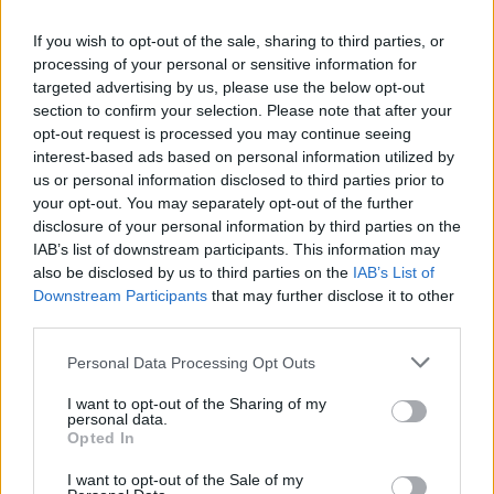
Dlatego prosimy Cię o
wsparcie portalu eKAI.pl za
If you wish to opt-out of the sale, sharing to third parties, or
pośrednictwem serwisu Patronite.
processing of your personal or sensitive information for
Dzięki Tobie będziemy mogli realizować naszą
targeted advertising by us, please use the below opt-out
misję. Więcej informacji znajdziesz
tutaj
.
section to confirm your selection. Please note that after your
opt-out request is processed you may continue seeing
interest-based ads based on personal information utilized by
us or personal information disclosed to third parties prior to
your opt-out. You may separately opt-out of the further
Facebook
disclosure of your personal information by third parties on the
IAB’s list of downstream participants. This information may
also be disclosed by us to third parties on the
IAB’s List of
Twitter
Messenger
WhatsApp
Email
Copy
Print
Downstream Participants
that may further disclose it to other
Link
third parties.
Wersja do druku
Personal Data Processing Opt Outs
I want to opt-out of the Sharing of my
personal data.
ABP WOJCIECH POLAK
GNIEZNO
JUTRZNIA
Tagi:
Opted In
POLA LEDNICKIE
PRYMAS POLSKI
I want to opt-out of the Sale of my