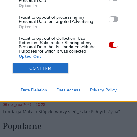
Personal Data.
Opted In
I want to opt-out of processing my
Personal Data for Targeted Advertising.
Najnowsze
Opted In
I want to opt-out of Collection, Use,
06 sierpnia 2026 | 20:44
Retention, Sale, and/or Sharing of my
Personal Data that Is Unrelated with the
Medziugorie: zakończył się 37. Mladifest
Purposes for which it was collected.
Opted Out
06 sierpnia 2026 | 20:19
Biskupi Meksyku: stulecie Cristiady to czas łaski
CONFIRM
06 sierpnia 2026 | 18:32
Kard. Parolin w Meksyku: modlitwa, obecność i świadectwo
Data Deletion
Data Access
Privacy Policy
drogą do pokoju
06 sierpnia 2026 | 18:28
Fundacja Małych Stópek tworzy sieć „Szkół Pełnych Życia”
Popularne