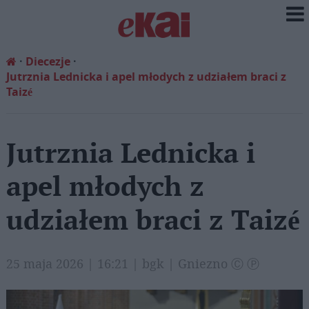
Diecezje
Jutrznia Lednicka i apel młodych z udziałem braci z
Taizé
Jutrznia Lednicka i
apel młodych z
udziałem braci z Taizé
25 maja 2026 | 16:21 | bgk | Gniezno Ⓒ Ⓟ