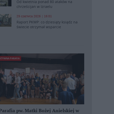
Od kwietnia ponad 80 ataków na
chrześcijan w Izraelu
29 czerwca 2026 | 16:01
Raport PKWP: co dziesiąty ksiądz na
świecie otrzymał wsparcie
KTYWNA PARAFIA
Parafia pw. Matki Bożej Anielskiej w