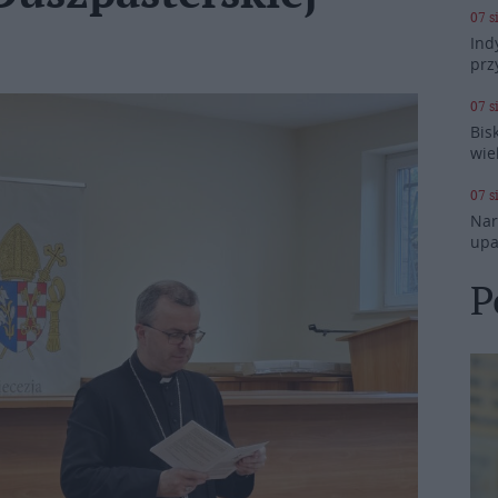
07 s
Ind
prz
07 s
Bis
wie
07 s
Nar
upa
P