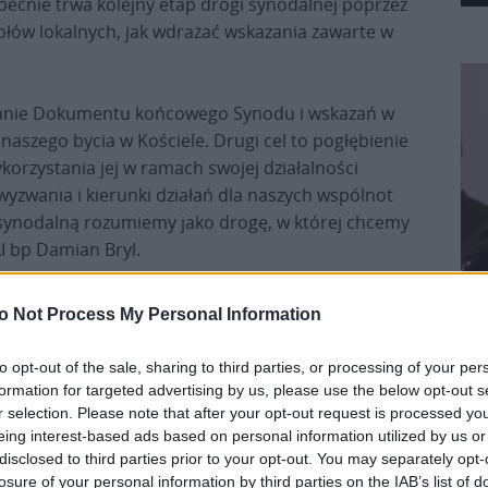
becnie trwa kolejny etap drogi synodalnej poprzez
łów lokalnych, jak wdrażać wskazania zawarte w
oznanie Dokumentu końcowego Synodu i wskazań w
naszego bycia w Kościele. Drugi cel to pogłębienie
orzystania jej w ramach swojej działalności
yzwania i kierunki działań dla naszych wspólnot
gę synodalną rozumiemy jako drogę, w której chcemy
AI bp Damian Bryl.
o Not Process My Personal Information
Pr
to opt-out of the sale, sharing to third parties, or processing of your per
formation for targeted advertising by us, please use the below opt-out s
r selection. Please note that after your opt-out request is processed y
eing interest-based ads based on personal information utilized by us or
disclosed to third parties prior to your opt-out. You may separately opt-
zytaniu Słowa Bożego i zapoznaniu się z
losure of your personal information by third parties on the IAB’s list of