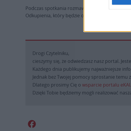
Podczas spotkania rozmawiano także o przygot
Odkupienia, który będzie obchodzony w Kościele
Drogi Czytelniku,
cieszymy się, że odwiedzasz nasz portal. Jest
Każdego dnia publikujemy najważniejsze infor
Jednak bez Twojej pomocy sprostanie temu za
Dlatego prosimy Cię o
wsparcie portalu eKAI
Dzięki Tobie będziemy mogli realizować naszą
Facebook