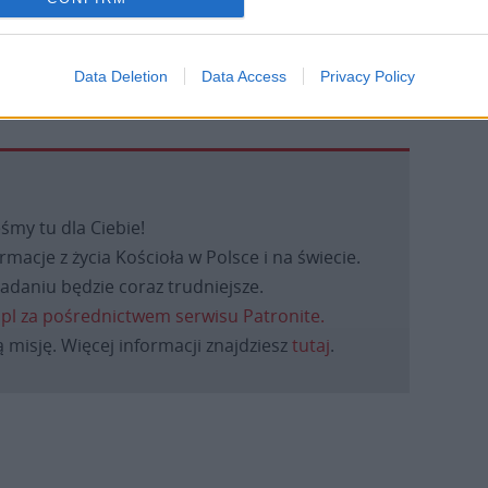
owaniach do Nadzwyczajnego Jubileuszu
 w 2033 r.
Data Deletion
Data Access
Privacy Policy
eśmy tu dla Ciebie!
macje z życia Kościoła w Polsce i na świecie.
daniu będzie coraz trudniejsze.
.pl za pośrednictwem serwisu Patronite.
 misję. Więcej informacji znajdziesz
tutaj
.