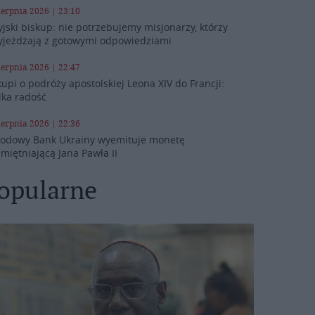
ierpnia 2026 | 23:10
yjski biskup: nie potrzebujemy misjonarzy, którzy
yjeżdżają z gotowymi odpowiedziami
ierpnia 2026 | 22:47
kupi o podróży apostolskiej Leona XIV do Francji:
lka radość
ierpnia 2026 | 22:36
odowy Bank Ukrainy wyemituje monetę
miętniającą Jana Pawła II
opularne