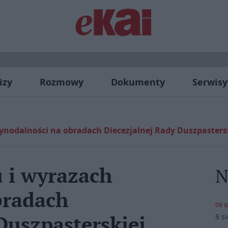
izy
Rozmowy
Dokumenty
Serwisy
synodalności na obradach Diecezjalnej Rady Duszpasters
u i wyrazach
N
bradach
08 s
8 s
Duszpasterskiej