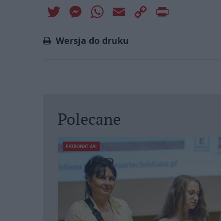
Twitter
Messenger
WhatsApp
Email
Copy
Print
Link
Wersja do druku
Polecane
PATRONAT KAI