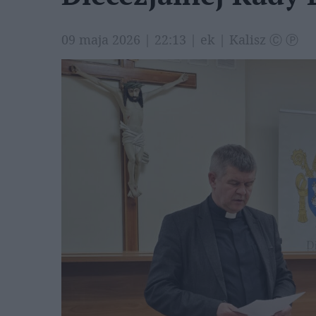
09 maja 2026 | 22:13 | ek | Kalisz Ⓒ Ⓟ