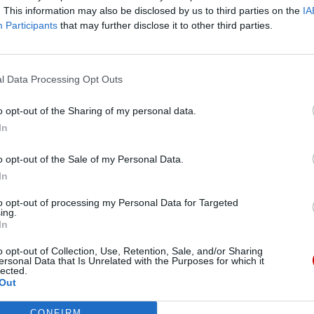
owie Diecezjalnej Rady Duszpasterskiej dzielili
. This information may also be disclosed by us to third parties on the
IA
izuje się synodalność w codziennym życiu naszej
Participants
that may further disclose it to other third parties.
styl synodalny we wspólnocie?
„Troska o relacje i więzi”.
l Data Processing Opt Outs
Bryl, ks. prał. Paweł Guździoł, wikariusz biskupi ds.
o opt-out of the Sharing of my personal data.
ydziału Duszpasterskiego Kurii Diecezjalnej, ks.
In
sterz rodzin, ks. Daniel Zarębski, moderator Ruchu
 wchodzące w skład Diecezjalnej Rady
o opt-out of the Sale of my Personal Data.
In
to opt-out of processing my Personal Data for Targeted
 realizacji Synodu o Synodalności, w której zachęca
ing.
In
razem rozeznawać wyzwania dokumentu
zić te spotkania w ciągu 2026 r. z Parafialną
o opt-out of Collection, Use, Retention, Sale, and/or Sharing
ersonal Data that Is Unrelated with the Purposes for which it
tor parafii jest do tego zobowiązany. Zachęcamy,
lected.
eriałów przeprowadzić także z innymi grupami i
Out
nym” – czytamy w Instrukcji.
CONFIRM