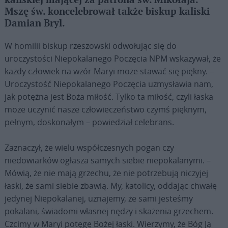
kaliskiej mającej za patrona św. Mikołaja.
Mszę św. koncelebrował także biskup kaliski
Damian Bryl.
W homilii biskup rzeszowski odwołując się do
uroczystości Niepokalanego Poczęcia NPM wskazywał, że
każdy człowiek na wzór Maryi może stawać się piękny. –
Uroczystość Niepokalanego Poczęcia uzmysławia nam,
jak potężna jest Boża miłość. Tylko ta miłość, czyli łaska
może uczynić nasze człowieczeństwo czymś pięknym,
pełnym, doskonałym – powiedział celebrans.
Zaznaczył, że wielu współczesnych pogan czy
niedowiarków ogłasza samych siebie niepokalanymi. –
Mówią, że nie mają grzechu, że nie potrzebują niczyjej
łaski, że sami siebie zbawią. My, katolicy, oddając chwałę
jedynej Niepokalanej, uznajemy, że sami jesteśmy
pokalani, świadomi własnej nędzy i skażenia grzechem.
Czcimy w Maryi potęgę Bożej łaski. Wierzymy, że Bóg Ją