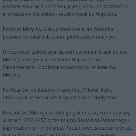
podzieliliśmy się z potrzebującymi, niż to, co zazdrośnie
gromadzimy dla siebie – przekonywał bp Wątroba.
Podczas Mszy św. biskup rzeszowski Jan Wątroba
poświęcił medaliki dzieciom pierwszokomunijnym.
Uroczystość zakończyła się odmówieniem litanii do św.
Mikołaja i błogosławieństwem Najświętszym
Sakramentem. Modlitwie towarzyszyły relikwie św.
Mikołaja.
Po Mszy św. do katedry przybył św. Mikołaj, który
obdarował wszystkie dzieci paczkami ze słodyczami.
Kościół św. Mikołaja w stylu gotyckim został ufundowany
w latach 1253-1257 przez księcia Bolesława Pobożnego i
jego małżonkę – bł. Jolantę. Początkowo zarządzany przez
księży diecezjalnych, w 1358 r. na mocy przywileju