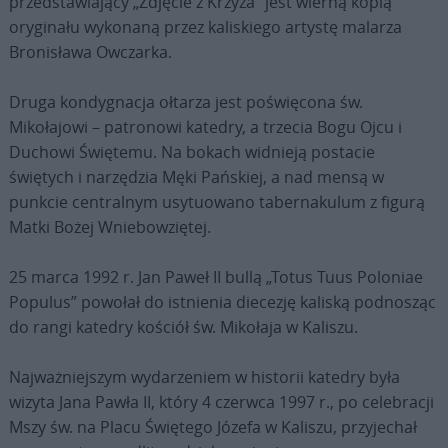
przedstawiający „Zdjęcie z Krzyża” jest wierną kopią
oryginału wykonaną przez kaliskiego artystę malarza
Bronisława Owczarka.
Druga kondygnacja ołtarza jest poświęcona św.
Mikołajowi – patronowi katedry, a trzecia Bogu Ojcu i
Duchowi Świętemu. Na bokach widnieją postacie
świętych i narzędzia Męki Pańskiej, a nad mensą w
punkcie centralnym usytuowano tabernakulum z figurą
Matki Bożej Wniebowziętej.
25 marca 1992 r. Jan Paweł II bullą „Totus Tuus Poloniae
Populus” powołał do istnienia diecezję kaliską podnosząc
do rangi katedry kościół św. Mikołaja w Kaliszu.
Najważniejszym wydarzeniem w historii katedry była
wizyta Jana Pawła II, który 4 czerwca 1997 r., po celebracji
Mszy św. na Placu Świętego Józefa w Kaliszu, przyjechał