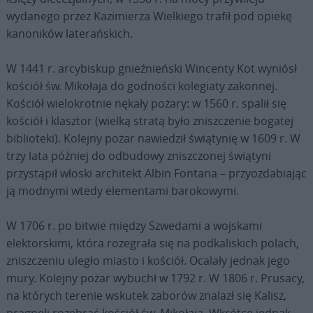
wydanego przez Kazimierza Wielkiego trafił pod opiekę
kanoników laterańskich.
W 1441 r. arcybiskup gnieźnieński Wincenty Kot wyniósł
kościół św. Mikołaja do godności kolegiaty zakonnej.
Kościół wielokrotnie nękały pożary: w 1560 r. spalił się
kościół i klasztor (wielką stratą było zniszczenie bogatej
biblioteki). Kolejny pożar nawiedził świątynię w 1609 r. W
trzy lata później do odbudowy zniszczonej świątyni
przystąpił włoski architekt Albin Fontana – przyozdabiając
ją modnymi wtedy elementami barokowymi.
W 1706 r. po bitwie między Szwedami a wojskami
elektorskimi, która rozegrała się na podkaliskich polach,
zniszczeniu uległo miasto i kościół. Ocalały jednak jego
mury. Kolejny pożar wybuchł w 1792 r. W 1806 r. Prusacy,
na których terenie wskutek zaborów znalazł się Kalisz,
pragnęli rozebrać kościół św. Mikołaja. Wkrótce jednak,