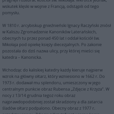
wskutek klęski w wojnie z Francją, odstąpili od tego
pomysłu.
W 1810 r. arcybiskup gnieźnieński Ignacy Raczyński zniósł
w Kaliszu Zgromadzenie Kanoników Laterańskich,
obecnych tu przez ponad 450 lat i oddał kościół św.
Mikołaja pod opiekę księży diecezjalnych. Po zakonie
pozostała do dziś nazwa ulicy, przy której mieści się
katedra – Kanonicka.
Wchodząc do kaliskiej katedry każdy kieruje najpierw
wzrok na główny ołtarz, który wzniesiono w 1662 r. Do
1973 r. dodawał mu splendoru, umieszczony w jego
centralnym punkcie obraz Rubensa „Zdjęcie z Krzyża”. W
nocy z 13/14 grudnia tegoż roku obraz
najprawdopodobniej został skradziony a dla zatarcia
śladów ołtarz podpalono. Obecny obraz z 1977 r.