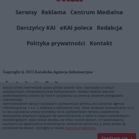
Serwisy
Reklama
Centrum Medialne
Darczyńcy KAI
eKAI poleca
Redakcja
Polityka prywatności
Kontakt
Copyright © 2025 Katolicka Agencja Informacyjna
Nasza strona internetowa używa plików cookies (tzw. ciasteczka) w celach
statystycznych, reklamowych oraz funkcjonalnych. Możesz określić warunki
KAI zastrzega wszelkie prawa do serwisu. Użytkownicy mogą pobierać
przechowywania cookies na Twoim urządzeniu za pomocą ustawień przeglądarki
i drukować fragmenty zawartości serwisu internetowego www.ekai.pl
internetowej.
wyłącznie do użytku osobistego. Publikacja, rozpowszechnianie
Administratorem danych osobowych użytkowników Serwisu jest Katolicka Agencja
Informacyjna sp. z o.o. z siedzibą w Warszawie (KAI). Dane osobowe przetwarzamy m.in.
zawartości niniejszego serwisu lub jej sprzedaż (także framing i in.
w celu wykonania umowy pomiędzy KAI a użytkownikiem Serwisu, wypełnienia
podobne metody), są bez uprzedniej pisemnej zgody KAI zabronione i
obowiązków prawnych ciążących na Administratorze, a także w celach kontaktowych i
stanowią naruszenie ustaw o prawie autorskim, ochronie baz danych i
marketingowych. Masz prawo dostępu do treści swoich danych, ich sprostowania,
usunięcia lub ograniczenia przetwarzania, wniesienia sprzeciwu, a także prawo do
uczciwej konkurencji - będą ścigane przy pomocy wszelkich
przenoszenia danych. Szczegóły w naszej
Polityce prywatności.
dostępnych środków prawnych. Zapraszamy do prenumeraty serwisu
prasowego KAI: tel. 22 635 77 18 e-mail: marketing@ekai.pl
Zgadzam się