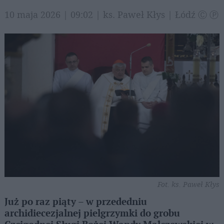
10 maja 2026 | 09:02 | ks. Paweł Kłys | Łódź Ⓒ Ⓟ
Fot. ks. Paweł Kłys
Już po raz piąty – w przededniu
archidiecezjalnej pielgrzymki do grobu