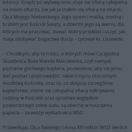
intencji. Ksiądz po wyświęceniu staje się ofiarą całopalną
na moim ołtarzu, tak jak ja stałem się ofiarą na ołtarzu
Ojca Mojego Niebieskiego. Jego ojcem i matką, siostrą i
bratem jest Kościół Święty, a dziećmi jego są wierni, dla
których ma pracować, dawać dobry przykład i uczyć, jak
mają zdobywać bogactwa duszy – cytował ks. Liszewski.
– Chciałbym, aby te treści, o których mówi Czcigodna
Służebnica Boża Wanda Malczewska, czyli namysł,
poznanie gorliwego kapłana, pozwolenie, aby się jemu
dać poznać i poprowadzić, także o byciu otoczonym
modlitwą Kościoła, oraz to, co dotyczy szczególnie
kapłaństwa, stanie się całopalną ofiarą odkrywania
rodziny w Kościele oraz ojcostwa względem
powierzonego sobie ludu, są obecne w nauczaniu
papieża – zauważył wykładowca WSD.
Przywołując Ojca Świętego Leona XIV rektor WSD zwrócił