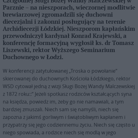
Czcigodnej Sługi Bożej Wandy Malczewskiej w
Parznie – na nieszporach, wieczornej modlitwie
brewiarzowej zgromadzili się duchowni
diecezjalni i zakonni posługujący na terenie
Archidiecezji Łódzkiej. Nieszporom kapłańskim
przewodniczył kardynał Konrad Krajewski, a
konferencję formacyjną wygłosił ks. dr Tomasz
Liszewski, rektor Wyższego Seminarium
Duchownego w Łodzi.
W konferencji zatytułowanej „Troska o powołanie”
skierowanej do duchownych Kościoła Łódzkiego, rektor
WSD cytował jedną z wizji Sługi Bożej Wandy Malczewskiej
z 1872 roku::” Jeżeli spotkasz rodziców kształcących syna
na księdza, powiedz im, żeby go nie namawiali, a tym
bardziej zmuszali. Niech sam się namyśli, niech się
zapozna z jakimś gorliwym i świątobliwym kapłanem i
przypatrzy się jego codziennemu życiu. Niech się często u
niego spowiada, a rodzice niech się modlą w jego