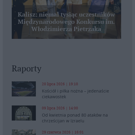
Kalisz: niemal tysiąc uczestników
Międzynarodowego Konkursu im.
Włodzimierza Pietrzaka
Raporty
20 lipca 2026 | 19:10
Kościół i piłka nożna – jedenaście
ciekawostek
09 lipca 2026 | 14:00
Od kwietnia ponad 80 ataków na
chrześcijan w Izraelu
29 czerwca 2026 | 16:01