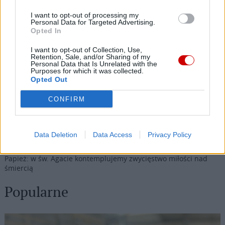
I want to opt-out of processing my
Personal Data for Targeted Advertising.
Najnowsze
Opted In
I want to opt-out of Collection, Use,
08 sierpnia 2026 | 21:07
Retention, Sale, and/or Sharing of my
Personal Data that Is Unrelated with the
Coca-Cola dyskryminuje Jezusa Króla?
Purposes for which it was collected.
Opted Out
08 sierpnia 2026 | 20:19
Siostra Wolfers: w czasach kryzysu radość ma siłę polityczną
CONFIRM
08 sierpnia 2026 | 19:04
SIGNIS 2026: komunikacja w służbie Ewangelii
Data Deletion
Data Access
Privacy Policy
08 sierpnia 2026 | 18:23
Papież: w św. Agacie kontemplujemy zwycięstwo miłości nad
śmiercią
Popularne