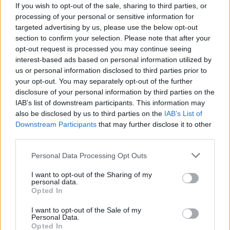
pośrednictwem serwisu Patronite.
If you wish to opt-out of the sale, sharing to third parties, or
processing of your personal or sensitive information for
Dzięki Tobie będziemy mogli realizować naszą
targeted advertising by us, please use the below opt-out
misję. Więcej informacji znajdziesz
tutaj
.
section to confirm your selection. Please note that after your
opt-out request is processed you may continue seeing
interest-based ads based on personal information utilized by
us or personal information disclosed to third parties prior to
your opt-out. You may separately opt-out of the further
Facebook
disclosure of your personal information by third parties on the
IAB’s list of downstream participants. This information may
Twitter
Messenger
WhatsApp
Email
Copy
Print
also be disclosed by us to third parties on the
IAB’s List of
Downstream Participants
that may further disclose it to other
Link
third parties.
Wersja do druku
Personal Data Processing Opt Outs
I want to opt-out of the Sharing of my
personal data.
KARD. KONRAD KRAJEWSKI
LEON XIV
ŁÓDZKA
Tagi:
Opted In
NIESZPORY
I want to opt-out of the Sale of my
Personal Data.
Opted In