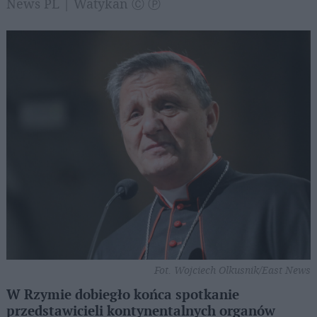
News PL | Watykan Ⓒ Ⓟ
Fot. Wojciech Olkusnik/East News
W Rzymie dobiegło końca spotkanie
przedstawicieli kontynentalnych organów