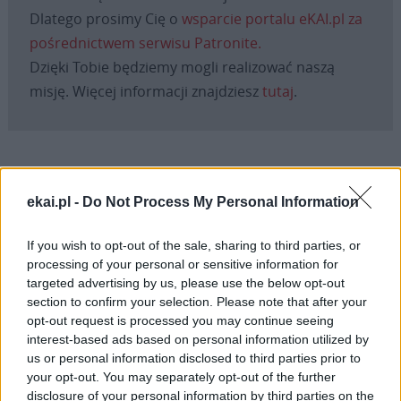
Dlatego prosimy Cię o
wsparcie portalu eKAI.pl za
pośrednictwem serwisu Patronite.
Dzięki Tobie będziemy mogli realizować naszą
misję. Więcej informacji znajdziesz
tutaj
.
Facebook
ekai.pl -
Do Not Process My Personal Information
Twitter
Messenger
WhatsApp
Email
Copy
Print
If you wish to opt-out of the sale, sharing to third parties, or
Link
processing of your personal or sensitive information for
Wersja do druku
targeted advertising by us, please use the below opt-out
section to confirm your selection. Please note that after your
opt-out request is processed you may continue seeing
interest-based ads based on personal information utilized by
KARD. MARIO GRECH
KOŚCIÓŁ
Tagi:
us or personal information disclosed to third parties prior to
your opt-out. You may separately opt-out of the further
SYNOD O SYNODALNOŚCI
SYNODALNOŚĆ
disclosure of your personal information by third parties on the