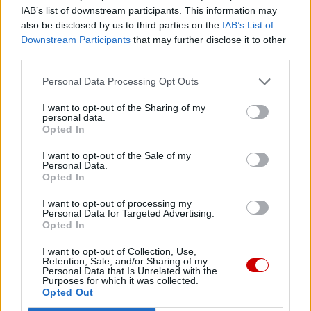
IAB’s list of downstream participants. This information may
also be disclosed by us to third parties on the
IAB’s List of
Downstream Participants
that may further disclose it to other
third parties.
Najnowsze
Personal Data Processing Opt Outs
06 sierpnia 2026 | 18:32
I want to opt-out of the Sharing of my
Kard. Parolin w Meksyku: modlitwa, obecność i świadectwo
personal data.
Opted In
drogą do pokoju
I want to opt-out of the Sale of my
06 sierpnia 2026 | 18:28
Personal Data.
Fundacja Małych Stópek tworzy sieć „Szkół Pełnych Życia”
Opted In
06 sierpnia 2026 | 16:38
I want to opt-out of processing my
Personal Data for Targeted Advertising.
Bydgoszcz: „Świętość rodzi się w codzienności” – nawiedzenie
Opted In
relikwii św. Teresy od Dzieciątka Jezus i jej Rodziców
I want to opt-out of Collection, Use,
06 sierpnia 2026 | 16:15
Retention, Sale, and/or Sharing of my
Nuncjusz na Ukrainie: wojna wciąż pochłania ofiary
Personal Data that Is Unrelated with the
Purposes for which it was collected.
Opted Out
Popularne