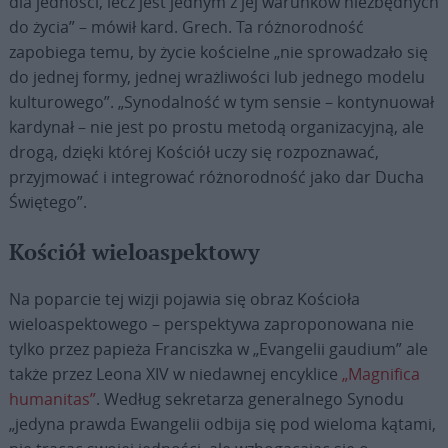
dla jedności, lecz jest jednym z jej warunków niezbędnych
do życia” – mówił kard. Grech. Ta różnorodność
zapobiega temu, by życie kościelne „nie sprowadzało się
do jednej formy, jednej wrażliwości lub jednego modelu
kulturowego”. „Synodalność w tym sensie – kontynuował
kardynał – nie jest po prostu metodą organizacyjną, ale
drogą, dzięki której Kościół uczy się rozpoznawać,
przyjmować i integrować różnorodność jako dar Ducha
Świętego”.
Kościół wieloaspektowy
Na poparcie tej wizji pojawia się obraz Kościoła
wieloaspektowego – perspektywa zaproponowana nie
tylko przez papieża Franciszka w „Evangelii gaudium” ale
także przez Leona XIV w niedawnej encyklice
„Magnifica
humanitas”
. Według sekretarza generalnego Synodu
„jedyna prawda Ewangelii odbija się pod wieloma kątami,