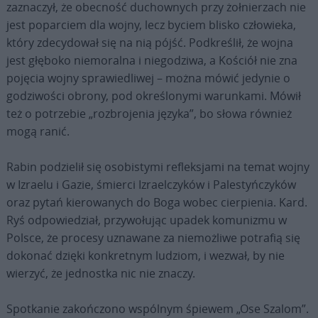
zaznaczył, że obecność duchownych przy żołnierzach nie
jest poparciem dla wojny, lecz byciem blisko człowieka,
który zdecydował się na nią pójść. Podkreślił, że wojna
jest głęboko niemoralna i niegodziwa, a Kościół nie zna
pojęcia wojny sprawiedliwej – można mówić jedynie o
godziwości obrony, pod określonymi warunkami. Mówił
też o potrzebie „rozbrojenia języka”, bo słowa również
mogą ranić.
Rabin podzielił się osobistymi refleksjami na temat wojny
w Izraelu i Gazie, śmierci Izraelczyków i Palestyńczyków
oraz pytań kierowanych do Boga wobec cierpienia. Kard.
Ryś odpowiedział, przywołując upadek komunizmu w
Polsce, że procesy uznawane za niemożliwe potrafią się
dokonać dzięki konkretnym ludziom, i wezwał, by nie
wierzyć, że jednostka nic nie znaczy.
Spotkanie zakończono wspólnym śpiewem „Ose Szalom”.