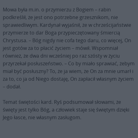
Mowa była m.in. o przymierzu z Bogiem – rabin
podkreślił, że jest ono potrzebne grzesznikom, nie
sprawiedliwym. Kardynał wyjaśnił, że w chrześcijaństwie
przymierze to dar Boga przypieczętowany śmiercią
Chrystusa.
– Bóg nigdy nie cofa tego daru, co więcej, On
jest gotów za to płacić życiem – mówił. Wspomniał
również, że dwa dni wcześniej po raz szósty w życiu
przyrzekał posłuszeństwo. – Co by miało sprawiać, żebym
miał być posłuszny? To, że ja wiem, że On za mnie umarł i
za to, co ja od Niego dostaję, On zapłacił własnym życiem
– dodał.
Temat świętości kard. Ryś podsumował słowami, że
święty jest tylko Bóg, a człowiek staje się świętym dzięki
Jego łasce, nie własnym zasługom.