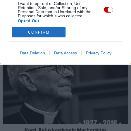
I want to opt-out of Collection, Use,
Retention, Sale, and/or Sharing of my
Personal Data that Is Unrelated with the
Purposes for which it was collected.
Opted Out
Kard. Sarah: Obrzędów nie można arbitralnie znosić
CONFIRM
Data Deletion
Data Access
Privacy Policy
Kard. Ryś o kardynale Macharskim