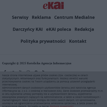
Serwisy
Reklama
Centrum Medialne
Darczyńcy KAI
eKAI poleca
Redakcja
Polityka prywatności
Kontakt
Copyright © 2025 Katolicka Agencja Informacyjna
Nasza strona internetowa używa plików cookies (tzw. ciasteczka) w celach
statystycznych, reklamowych oraz funkcjonalnych. Możesz określić warunki
KAI zastrzega wszelkie prawa do serwisu. Użytkownicy mogą pobierać
przechowywania cookies na Twoim urządzeniu za pomocą ustawień przeglądarki
i drukować fragmenty zawartości serwisu internetowego www.ekai.pl
internetowej.
wyłącznie do użytku osobistego. Publikacja, rozpowszechnianie
Administratorem danych osobowych użytkowników Serwisu jest Katolicka Agencja
Informacyjna sp. z o.o. z siedzibą w Warszawie (KAI). Dane osobowe przetwarzamy m.in.
zawartości niniejszego serwisu lub jej sprzedaż (także framing i in.
w celu wykonania umowy pomiędzy KAI a użytkownikiem Serwisu, wypełnienia
podobne metody), są bez uprzedniej pisemnej zgody KAI zabronione i
obowiązków prawnych ciążących na Administratorze, a także w celach kontaktowych i
stanowią naruszenie ustaw o prawie autorskim, ochronie baz danych i
marketingowych. Masz prawo dostępu do treści swoich danych, ich sprostowania,
usunięcia lub ograniczenia przetwarzania, wniesienia sprzeciwu, a także prawo do
uczciwej konkurencji - będą ścigane przy pomocy wszelkich
przenoszenia danych. Szczegóły w naszej
Polityce prywatności.