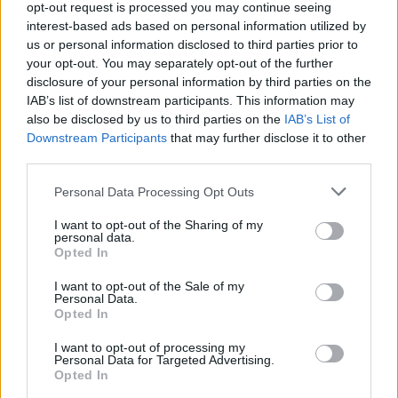
opt-out request is processed you may continue seeing
Od 10 sierpnia zapisy na liturgie pod przewodnictwem papieża
interest-based ads based on personal information utilized by
us or personal information disclosed to third parties prior to
07 sierpnia 2026 | 17:22
your opt-out. You may separately opt-out of the further
Kard. Parolin: pokój zaczyna się od empatii wobec cierpienia
disclosure of your personal information by third parties on the
IAB’s list of downstream participants. This information may
07 sierpnia 2026 | 16:56
also be disclosed by us to third parties on the
IAB’s List of
Diecezja radomska: kolejne grupy pątników wyruszają na Jasną
Downstream Participants
that may further disclose it to other
Górę
third parties.
Popularne
Personal Data Processing Opt Outs
I want to opt-out of the Sharing of my
personal data.
Opted In
I want to opt-out of the Sale of my
Personal Data.
Opted In
I want to opt-out of processing my
Personal Data for Targeted Advertising.
Opted In