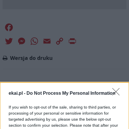
Facebook
Twitter
Messenger
WhatsApp
Email
Copy
Print
Link
Wersja do druku
Najnowsze
ekai.pl -
Do Not Process My Personal Information
07 sierpnia 2026 | 19:21
If you wish to opt-out of the sale, sharing to third parties, or
Prawosławny metropolita Finlandii krytykuje patriarchę Cyryla
processing of your personal or sensitive information for
za słowa o broni atomowej
targeted advertising by us, please use the below opt-out
section to confirm your selection. Please note that after your
07 sierpnia 2026 | 18:10