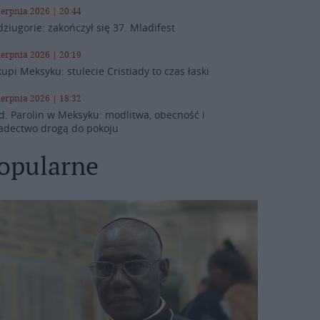
ierpnia 2026 | 20:44
ziugorie: zakończył się 37. Mladifest
ierpnia 2026 | 20:19
kupi Meksyku: stulecie Cristiady to czas łaski
ierpnia 2026 | 18:32
d. Parolin w Meksyku: modlitwa, obecność i
adectwo drogą do pokoju
opularne