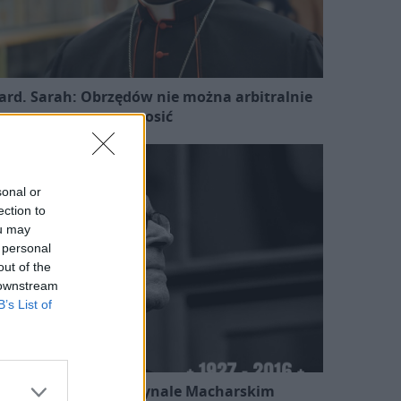
ard. Sarah: Obrzędów nie można arbitralnie
znosić
sonal or
ection to
ou may
 personal
out of the
 downstream
B’s List of
Kard. Ryś o kardynale Macharskim