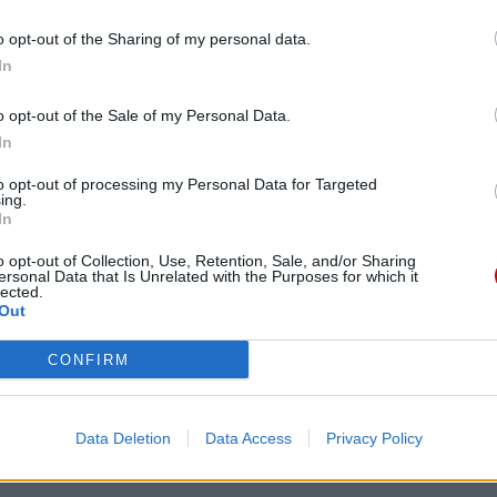
o opt-out of the Sharing of my personal data.
In
o opt-out of the Sale of my Personal Data.
In
to opt-out of processing my Personal Data for Targeted
ing.
In
KOCH
RÓŻANIEC
o opt-out of Collection, Use, Retention, Sale, and/or Sharing
ersonal Data that Is Unrelated with the Purposes for which it
lected.
Out
Pr
CONFIRM
Data Deletion
Data Access
Privacy Policy