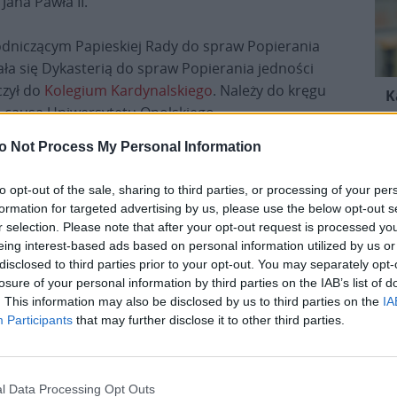
Jana Pawła II.
odniczącym Papieskiej Rady do spraw Popierania
ała się Dykasterią do spraw Popierania jedności
czył do
Kolegium Kardynalskiego
. Należy do kręgu
K
s causa Uniwersytetu Opolskiego.
o Not Process My Personal Information
to opt-out of the sale, sharing to third parties, or processing of your per
formation for targeted advertising by us, please use the below opt-out s
r selection. Please note that after your opt-out request is processed y
eing interest-based ads based on personal information utilized by us or
eśmy tu dla Ciebie!
disclosed to third parties prior to your opt-out. You may separately opt-
macje z życia Kościoła w Polsce i na świecie.
losure of your personal information by third parties on the IAB’s list of
daniu będzie coraz trudniejsze.
. This information may also be disclosed by us to third parties on the
IA
.pl za pośrednictwem serwisu Patronite.
Participants
that may further disclose it to other third parties.
 misję. Więcej informacji znajdziesz
tutaj
.
l Data Processing Opt Outs