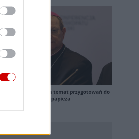
zewodniczący KEP na temat przygotowań do
wizyty papieża