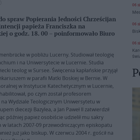
Ⓟ
06 s
Med
 do spraw Popierania Jedności Chrześcijan
06 s
ntencji papieża Franciszka na
Bis
iej o godz. 18. 00 – poinformowało Biuro
06 s
Kar
menbrücke w pobliżu Lucerny. Studiował teologię
świ
hium i na Uniwersytecie w Lucernie. Studia
P
ecki teolog w Sursee. Święcenia kapłańskie przyjął
 wikariuszem w parafii Matki Boskiej w Bernie. W
moralnej w Instytucie Katechetycznym w Lucernie,
 habilitował, po czym został profesorem
nej na Wydziale Teologicznym Uniwersytetu w
upem diecezji Bazylea, a Jan Paweł II zatwierdził
c później papież osobiście udzielił mu sakry
 on w latach 2007-09 przewodniczącym episkopatu
wnież już jako biskup. W czerwcu 2004 r. gościł na