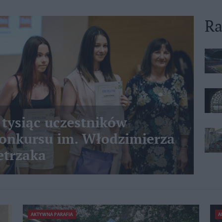
Ra
 tysiąc uczestników
nkursu im. Włodzimierza
etrzaka
AKTYWNA PARAFIA
A