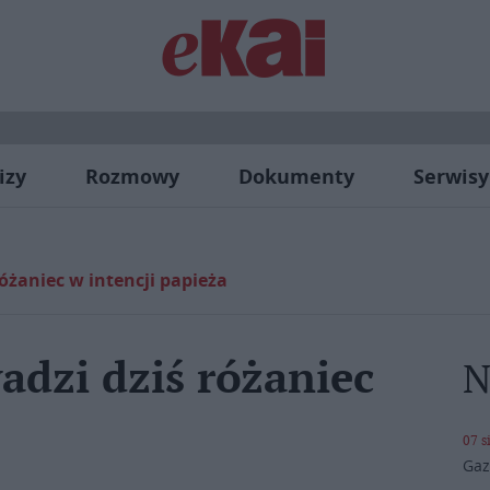
izy
Rozmowy
Dokumenty
Serwisy
óżaniec w intencji papieża
adzi dziś różaniec
N
07 s
Gaz