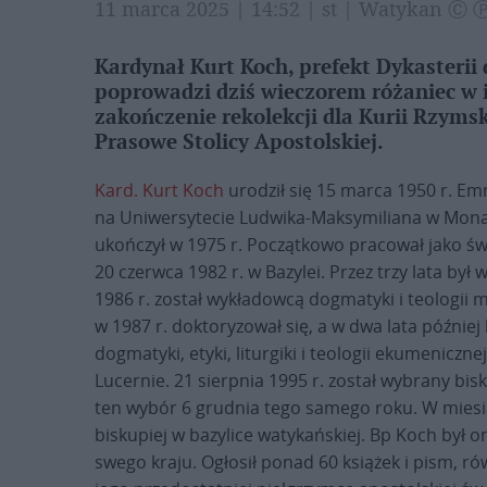
11 marca 2025 | 14:52 | st | Watykan Ⓒ 
Kardynał Kurt Koch, prefekt Dykasterii
poprowadzi dziś wieczorem różaniec w i
zakończenie rekolekcji dla Kurii Rzymsk
Prasowe Stolicy Apostolskiej.
Kard. Kurt Koch
urodził się 15 marca 1950 r. Em
na Uniwersytecie Ludwika-Maksymiliana w Monac
ukończył w 1975 r. Początkowo pracował jako świ
20 czerwca 1982 r. w Bazylei. Przez trzy lata był
1986 r. został wykładowcą dogmatyki i teologii 
w 1987 r. doktoryzował się, a w dwa lata później
dogmatyki, etyki, liturgiki i teologii ekumenicz
Lucernie. 21 sierpnia 1995 r. został wybrany bisk
ten wybór 6 grudnia tego samego roku. W miesią
biskupiej w bazylice watykańskiej. Bp Koch był
swego kraju. Ogłosił ponad 60 książek i pism, ró