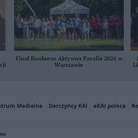
Finał Konkursu Aktywna Parafia 2026 w
cji
Warszawie
L
ntrum Medialne
Darczyńcy KAI
eKAI poleca
Re
jna