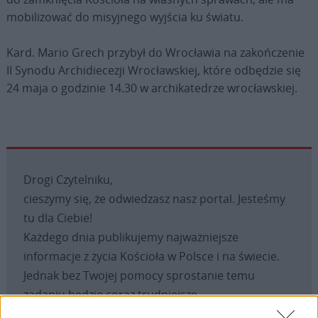
mobilizować do misyjnego wyjścia ku światu.
Kard. Mario Grech przybył do Wrocławia na zakończenie
II Synodu Archidiecezji Wrocławskiej, które odbędzie się
24 maja o godzinie 14.30 w archikatedrze wrocławskiej.
Drogi Czytelniku,
cieszymy się, że odwiedzasz nasz portal. Jesteśmy
tu dla Ciebie!
Każdego dnia publikujemy najważniejsze
informacje z życia Kościoła w Polsce i na świecie.
Jednak bez Twojej pomocy sprostanie temu
zadaniu będzie coraz trudniejsze.
Dlatego prosimy Cię o
wsparcie portalu eKAI.pl za