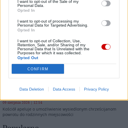
I want to opt-out of the Sale of my
Personal Data.
Opted In
Najnowsze
I want to opt-out of processing my
Personal Data for Targeted Advertising.
Opted In
09 sierpnia 2026 | 14:24
Kościół w Pozzuoli na pierwszej linii: Msza wśród gruzów,
I want to opt-out of Collection, Use,
Retention, Sale, and/or Sharing of my
pomoc dla ewakuowanych
Personal Data that Is Unrelated with the
Purposes for which it was collected.
09 sierpnia 2026 | 14:19
Opted Out
Zwierzchnik UKGK: „Nie bójcie się, bądźcie wolni!” – dziedzictwo
bp. Pawło Wasyłyka
CONFIRM
09 sierpnia 2026 | 13:10
Świdnica: koncert praprawnuczki kompozytora szykanowanego
Data Deletion
Data Access
Privacy Policy
za twórczość w języku polskim
09 sierpnia 2026 | 12:54
Kościół apeluje o umożliwienie wysiedlonym chrześcijanom
powrotu do rodzinnych miejscowości
Popularne