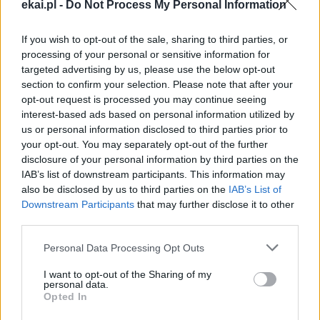
ekai.pl -
Do Not Process My Personal Information
pośrednictwem serwisu Patronite.
Dzięki Tobie będziemy mogli realizować naszą
If you wish to opt-out of the sale, sharing to third parties, or
misję. Więcej informacji znajdziesz
tutaj
.
processing of your personal or sensitive information for
targeted advertising by us, please use the below opt-out
section to confirm your selection. Please note that after your
opt-out request is processed you may continue seeing
interest-based ads based on personal information utilized by
Facebook
us or personal information disclosed to third parties prior to
your opt-out. You may separately opt-out of the further
disclosure of your personal information by third parties on the
Twitter
Messenger
WhatsApp
Email
Copy
Print
IAB’s list of downstream participants. This information may
Link
also be disclosed by us to third parties on the
IAB’s List of
Wersja do druku
Downstream Participants
that may further disclose it to other
third parties.
Personal Data Processing Opt Outs
EWANGELIZACJA
KARD. MARIO GRECH
KOŚCIÓŁ
Tagi:
I want to opt-out of the Sharing of my
SYNOD DIECEZJALNY
WROCŁAWSKA
personal data.
Opted In