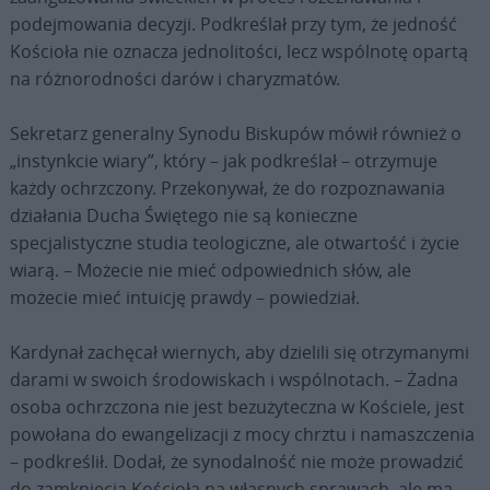
podejmowania decyzji. Podkreślał przy tym, że jedność
Kościoła nie oznacza jednolitości, lecz wspólnotę opartą
na różnorodności darów i charyzmatów.
Sekretarz generalny Synodu Biskupów mówił również o
„instynkcie wiary”, który – jak podkreślał – otrzymuje
każdy ochrzczony. Przekonywał, że do rozpoznawania
działania Ducha Świętego nie są konieczne
specjalistyczne studia teologiczne, ale otwartość i życie
wiarą. – Możecie nie mieć odpowiednich słów, ale
możecie mieć intuicję prawdy – powiedział.
Kardynał zachęcał wiernych, aby dzielili się otrzymanymi
darami w swoich środowiskach i wspólnotach. – Żadna
osoba ochrzczona nie jest bezużyteczna w Kościele, jest
powołana do ewangelizacji z mocy chrztu i namaszczenia
– podkreślił. Dodał, że synodalność nie może prowadzić
do zamknięcia Kościoła na własnych sprawach, ale ma