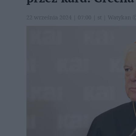
22 września 2024 | 07:00 | st | Watykan