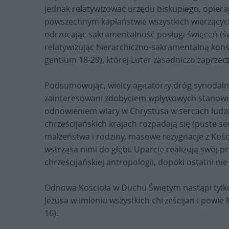
jednak relatywizować urzędu biskupiego, opier
powszechnym kapłaństwie wszystkich wierzących
odrzucając sakramentalność posługi święceń (świ
relatywizując hierarchiczno-sakramentalną kon
gentium 18-29), której Luter zasadniczo zaprzecz
Podsumowując, wielcy agitatorzy dróg synodalny
zainteresowani zdobyciem wpływowych stanowisk i
odnowieniem wiary w Chrystusa w sercach ludzi. 
chrześcijańskich krajach rozpadają się (puste s
małżeństwa i rodziny, masowe rezygnacje z Kości
wstrząsa nimi do głębi. Uparcie realizują swój 
chrześcijańskiej antropologii, dopóki ostatni nie
Odnowa Kościoła w Duchu Świętym nastąpi tylko
Jezusa w imieniu wszystkich chrześcijan i powie 
16).