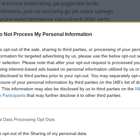
w formie materialnej, jak pogańskie bożki.
iźniemu, jeśli nie kochamy go jak siebie samego
tyczne wykorzystywanie naturalnych dóbr ziemi,
tawę życia. Możemy zatem grzeszyć, jeśli
nie dla własnej korzyści i ze szkodą dla innych.
o Not Process My Personal Information
to opt-out of the sale, sharing to third parties, or processing of your per
tropach”, którzy najpierw bezwstydnie
formation for targeted advertising by us, please use the below opt-out s
 być wychwalanymi jako ich dobroczyńcy za kilka
r selection. Please note that after your opt-out request is processed y
ozwalać się fotografować razem z tymi ludźmi (za
eing interest-based ads based on personal information utilized by us or
k wrażenia kumoterstwa z nimi, podobnie jak
disclosed to third parties prior to your opt-out. You may separately opt-
o na zabieraniu bogatym, by dawać biednym.
losure of your personal information by third parties on the IAB’s list of
. This information may also be disclosed by us to third parties on the
IA
Participants
that may further disclose it to other third parties.
 swoje życie za nas jako dobry pasterz, powinni
hrzciciel, który zaryzykował swoją głowę i
ić….”. Chrystus umarł za nasze grzechy i pojednał
l Data Processing Opt Outs
e, abyśmy mogli dobrze żyć w pokoju i miłości z
log, a Jego Syn ogłosił Błogosławieństwa z Kazania
o opt-out of the Sharing of my personal data.
ać i czynić dobro, a unikać zła.