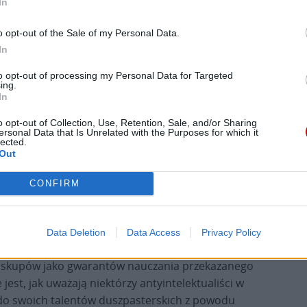
In
mi przeciwko nauczaniu Kościoła
o opt-out of the Sale of my Personal Data.
iwko synodalności, cokolwiek można przez to
In
anej chrześcijańskiej ideologii woke i gender, z
to opt-out of processing my Personal Data for Targeted
 do nieba.
ing.
In
tępki, od których każdy chrześcijanin powinien się
o opt-out of Collection, Use, Retention, Sale, and/or Sharing
tralnym zestawieniem prawdziwych grzechów
ersonal Data that Is Unrelated with the Purposes for which it
lected.
ologicznie absurdalnych wymysłów motywowanych
Out
CONFIRM
a, który rzekomo jest używane jako broń,
wienie można znaleźć tylko w imieniu Chrystusa
-4) napisał swoją Ewangelię, abyśmy mogli
Data Deletion
Data Access
Privacy Policy
ch zostaliśmy pouczeni o zbawczej wierze w Jezusa
 biskupów jako gwarantów nauczania przekazanego
 jest, jak uważają niektórzy antyintelektualiści w
 do swoich talentów duszpasterskich z powodu