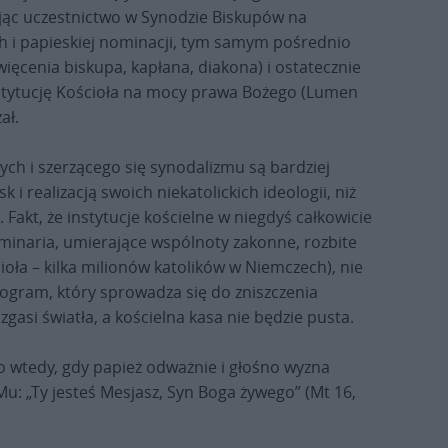
ając uczestnictwo w Synodzie Biskupów na
 i papieskiej nominacji, tym samym pośrednio
ęcenia biskupa, kapłana, diakona) i ostatecznie
stytucję Kościoła na mocy prawa Bożego (Lumen
ał.
ch i szerzącego się synodalizmu są bardziej
 realizacją swoich niekatolickich ideologii, niż
Fakt, że instytucje kościelne w niegdyś całkowicie
eminaria, umierające wspólnoty zakonne, rozbite
oła – kilka milionów katolików w Niemczech), nie
program, który sprowadza się do zniszczenia
 zgasi światła, a kościelna kasa nie będzie pusta.
 wtedy, gdy papież odważnie i głośno wyzna
Mu: „Ty jesteś Mesjasz, Syn Boga żywego” (Mt 16,