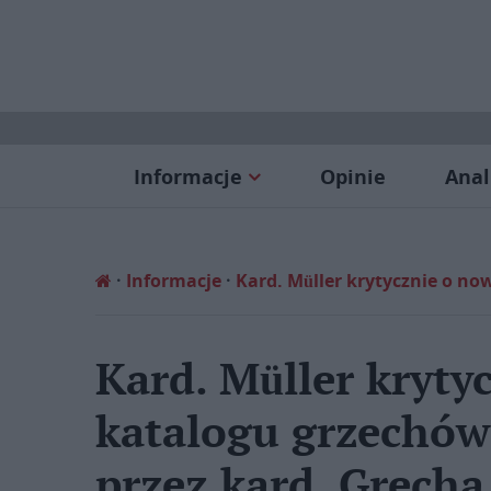
Informacje
Opinie
Anal
Informacje
Kard. Müller krytycznie o n
Kard. Müller kryt
katalogu grzechó
przez kard. Grecha