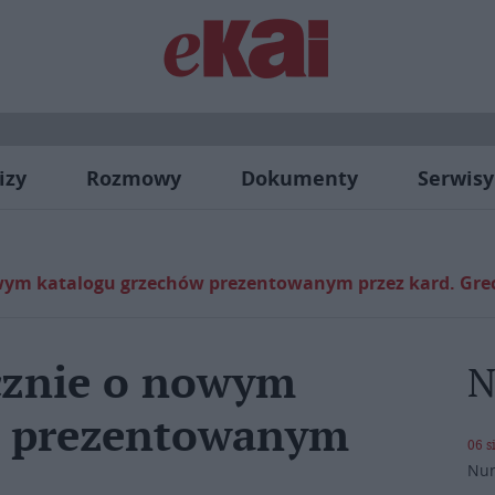
izy
Rozmowy
Dokumenty
Serwisy
owym katalogu grzechów prezentowanym przez kard. Gre
N
ycznie o nowym
w prezentowanym
06 s
Nun