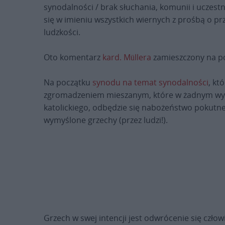
synodalności / brak słuchania, komunii i uczest
się w imieniu wszystkich wiernych z prośbą o prz
ludzkości.
Oto komentarz
kard. Müllera
zamieszczony na po
Na początku
synodu na temat synodalności
, kt
zgromadzeniem mieszanym, które w żadnym wypa
katolickiego, odbędzie się nabożeństwo pokutne
wymyślone grzechy (przez ludzi!).
Grzech w swej intencji jest odwrócenie się czło