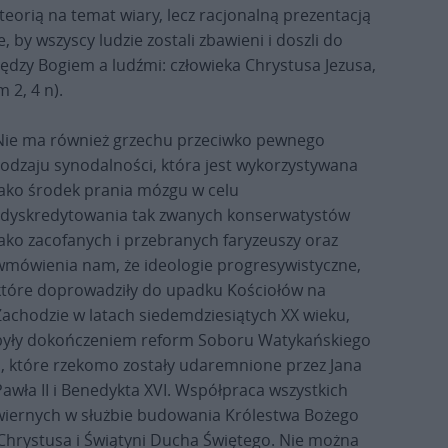
eorią na temat wiary, lecz racjonalną prezentacją
 by wszyscy ludzie zostali zbawieni i doszli do
dzy Bogiem a ludźmi: człowieka Chrystusa Jezusa,
 2, 4 n).
Nie ma również grzechu przeciwko pewnego
rodzaju synodalności, która jest wykorzystywana
jako środek prania mózgu w celu
zdyskredytowania tak zwanych konserwatystów
jako zacofanych i przebranych faryzeuszy oraz
wmówienia nam, że ideologie progresywistyczne,
które doprowadziły do upadku Kościołów na
Zachodzie w latach siedemdziesiątych XX wieku,
były dokończeniem reform Soboru Watykańskiego
II, które rzekomo zostały udaremnione przez Jana
Pawła II i Benedykta XVI. Współpraca wszystkich
wiernych w służbie budowania Królestwa Bożego
 Chrystusa i Świątyni Ducha Świętego. Nie można