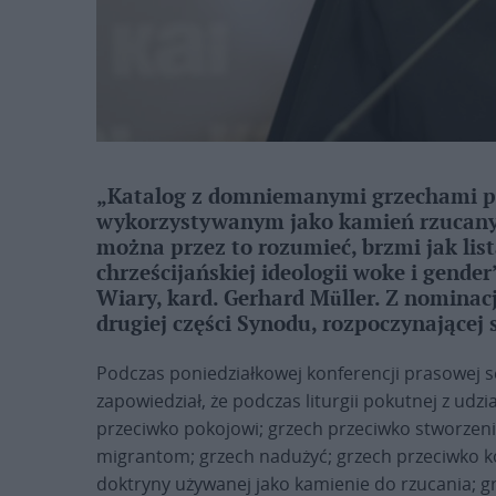
„Katalog z domniemanymi grzechami p
wykorzystywanym jako kamień rzucany 
można przez to rozumieć, brzmi jak lis
chrześcijańskiej ideologii woke i gende
Wiary, kard. Gerhard Müller. Z nominac
drugiej części Synodu, rozpoczynającej 
Podczas poniedziałkowej konferencji prasowej s
zapowiedział, że podczas liturgii pokutnej z ud
przeciwko pokojowi; grzech przeciwko stworzen
migrantom; grzech nadużyć; grzech przeciwko k
doktryny używanej jako kamienie do rzucania; 