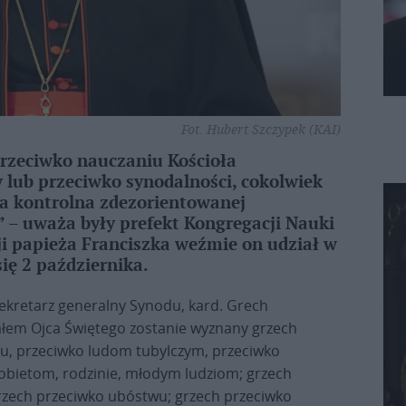
Fot. Hubert Szczypek (KAI)
rzeciwko nauczaniu Kościoła
lub przeciwko synodalności, cokolwiek
ta kontrolna zdezorientowanej
r” – uważa były prefekt Kongregacji Nauki
ji papieża Franciszka weźmie on udział w
się 2 października.
ekretarz generalny Synodu, kard. Grech
ziałem Ojca Świętego zostanie wyznany grzech
iu, przeciwko ludom tubylczym, przeciwko
obietom, rodzinie, młodym ludziom; grzech
grzech przeciwko ubóstwu; grzech przeciwko