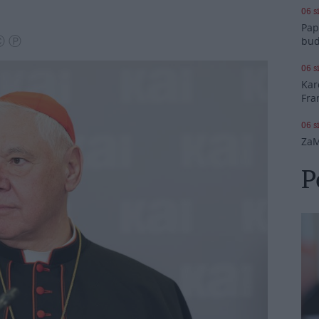
06 s
Pap
 Ⓒ Ⓟ
bud
06 s
Kar
Fra
06 s
ZaM
P