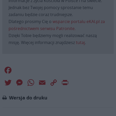
informacje z życia Kościoła w Polsce i na świecie.
Jednak bez Twojej pomocy sprostanie temu
zadaniu będzie coraz trudniejsze.
Dlatego prosimy Cię o
wsparcie portalu eKAI.pl za
pośrednictwem serwisu Patronite.
Dzięki Tobie będziemy mogli realizować naszą
misję. Więcej informacji znajdziesz
tutaj
.
Facebook
Twitter
Messenger
WhatsApp
Email
Copy
Print
Link
Wersja do druku