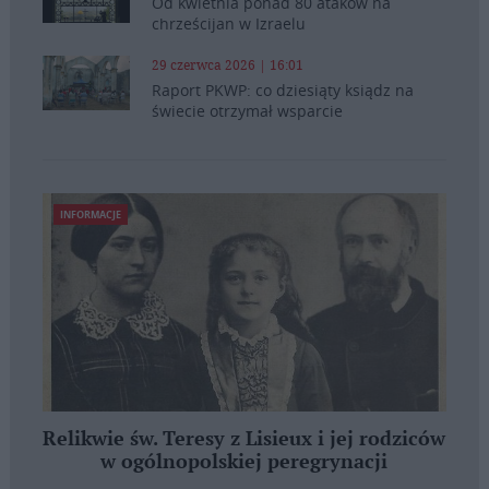
Od kwietnia ponad 80 ataków na
chrześcijan w Izraelu
29 czerwca 2026 | 16:01
Raport PKWP: co dziesiąty ksiądz na
świecie otrzymał wsparcie
INFORMACJE
Relikwie św. Teresy z Lisieux i jej rodziców
w ogólnopolskiej peregrynacji