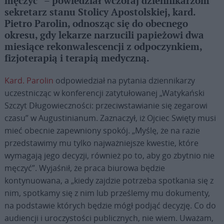
męczyć” – powiedział wczoraj dziennikarzom
sekretarz stanu Stolicy Apostolskiej, kard.
Pietro Parolin, odnosząc się do obecnego
okresu, gdy lekarze narzucili papieżowi dwa
miesiące rekonwalescencji z odpoczynkiem,
fizjoterapią i terapią medyczną.
Kard. Parolin
odpowiedział na pytania dziennikarzy
uczestnicząc w konferencji zatytułowanej „Watykański
Szczyt Długowieczności: przeciwstawianie się zegarowi
czasu” w Augustinianum. Zaznaczył, iż Ojciec Swięty musi
mieć obecnie zapewniony spokój. „Myślę, że na razie
przedstawimy mu tylko najważniejsze kwestie, które
wymagają jego decyzji, również po to, aby go zbytnio nie
męczyć”. Wyjaśnił, że praca biurowa będzie
kontynuowana, a „kiedy zajdzie potrzeba spotkania się z
nim, spotkamy się z nim lub prześlemy mu dokumenty,
na podstawie których będzie mógł podjąć decyzję. Co do
audiencji i uroczystości publicznych, nie wiem. Uważam,