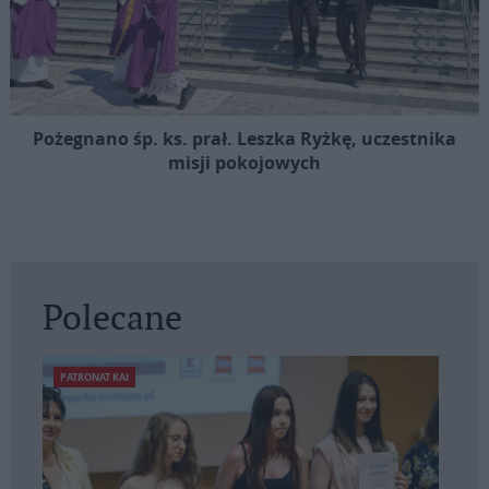
Pożegnano śp. ks. prał. Leszka Ryżkę, uczestnika
misji pokojowych
Polecane
PATRONAT KAI