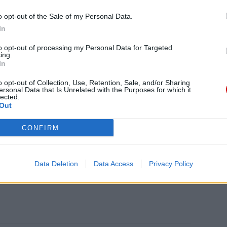
o opt-out of the Sale of my Personal Data.
In
eśmy tu dla Ciebie!
to opt-out of processing my Personal Data for Targeted
macje z życia Kościoła w Polsce i na świecie.
ing.
In
daniu będzie coraz trudniejsze.
.pl za pośrednictwem serwisu Patronite.
o opt-out of Collection, Use, Retention, Sale, and/or Sharing
ersonal Data that Is Unrelated with the Purposes for which it
 misję. Więcej informacji znajdziesz
tutaj
.
lected.
Out
CONFIRM
Data Deletion
Data Access
Privacy Policy