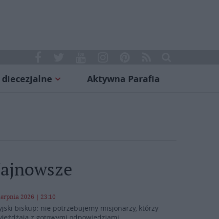
 diecezjalne
Aktywna Parafia
ajnowsze
ierpnia 2026 | 23:10
yjski biskup: nie potrzebujemy misjonarzy, którzy
yjeżdżają z gotowymi odpowiedziami