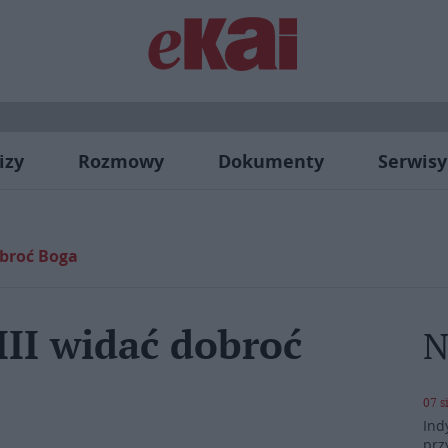
izy
Rozmowy
Dokumenty
Serwisy
obroć Boga
III widać dobroć
N
07 s
Ind
prz