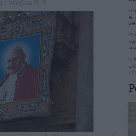
 pz | Watykan Ⓒ Ⓟ
07 s
Bis
wie
07 s
Nar
upa
07 s
Ukr
Ukr
P