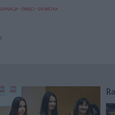
GRYNACJA
ŚWIĘCI
SYLWETKA
j
Ra