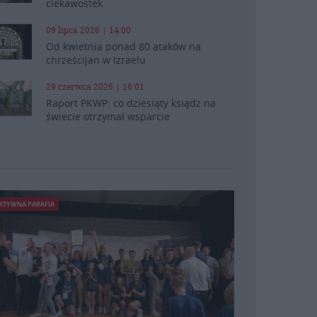
ciekawostek
09 lipca 2026 | 14:00
Od kwietnia ponad 80 ataków na
chrześcijan w Izraelu
29 czerwca 2026 | 16:01
Raport PKWP: co dziesiąty ksiądz na
świecie otrzymał wsparcie
KTYWNA PARAFIA