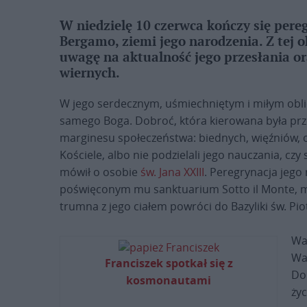
W niedzielę 10 czerwca kończy się pereg
Bergamo, ziemi jego narodzenia. Z tej o
uwagę na aktualność jego przesłania o
wiernych.
W jego serdecznym, uśmiechniętym i miłym obli
samego Boga. Dobroć, która kierowana była prz
marginesu społeczeństwa: biednych, więźniów, od
Kościele, albo nie podzielali jego nauczania, czy
mówił o osobie
św. Jana XXIII
. Peregrynacja jego 
poświęconym mu sanktuarium Sotto il Monte, mie
trumna z jego ciałem powróci do Bazyliki św. Pio
Wa
Wa
Franciszek spotkał się z
Do
kosmonautami
życ