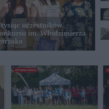
 tysiąc uczestników
nkursu im. Włodzimierza
etrzaka
AKTYWNA PARAFIA
A