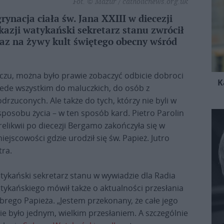
Fot. © Mazur / catholicnews.org.uk
rynacja ciała św. Jana XXIII w diecezji
kazji watykański sekretarz stanu zwrócił
raz na żywy kult świętego obecny wśród
czu, można było prawie zobaczyć odbicie dobroci
K
ede wszystkim do maluczkich, do osób z
rzuconych. Ale także do tych, którzy nie byli w
 sposobu życia – w ten sposób kard. Pietro Parolin
relikwii po diecezji Bergamo zakończyła się w
jscowości gdzie urodził się św. Papież. Jutro
tra.
tykański sekretarz stanu w wywiadzie dla Radia
tykańskiego mówił także o aktualności przesłania
brego Papieża. „Jestem przekonany, że całe jego
ie było jednym, wielkim przesłaniem. A szczególnie