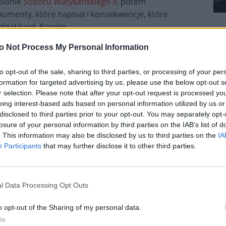
ołanie
Soboru Watykańskiego II
, potem
kumenty, które napisał i konsekwencje, które
dział kard. Parolin.
o Not Process My Personal Information
to opt-out of the sale, sharing to third parties, or processing of your per
formation for targeted advertising by us, please use the below opt-out s
r selection. Please note that after your opt-out request is processed y
eing interest-based ads based on personal information utilized by us or
disclosed to third parties prior to your opt-out. You may separately opt-
a, jak ocenił, naprawdę dotknęła Kościół i cały
losure of your personal information by third parties on the IAB’s list of
. This information may also be disclosed by us to third parties on the
IA
rego powinniśmy ucznić skarb to szukanie tego, co
Participants
that may further disclose it to other third parties.
m, że to przesłanie, wezwanie o wyjątkowej
a nim, w świecie, który ciągle zmierza w stronę
połeczeństw, państw, tworzy napięcia” – powiedział
Pr
l Data Processing Opt Outs
o opt-out of the Sharing of my personal data.
In