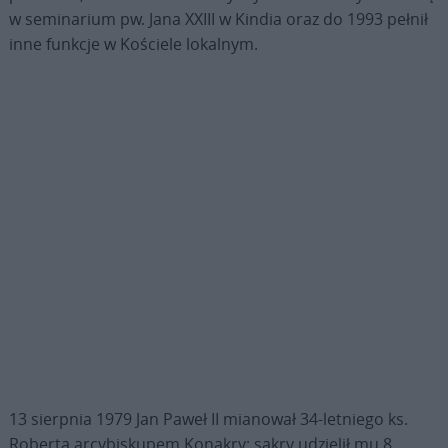
w seminarium pw. Jana XXIII w Kindia oraz do 1993 pełnił
inne funkcje w Kościele lokalnym.
13 sierpnia 1979 Jan Paweł II mianował 34-letniego ks.
Roberta arcybiskupem Konakry; sakry udzielił mu 8