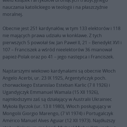
nauczania katolickiego w teologii i na płaszczyźnie
moralnej.
Obecnie jest 251 kardynałów, w tym 133 elektorów i 118
nie mających prawa udziału w konklawe. Z tych
pierwszych 5 powołał św. Jan Paweł II, 21 – Benedykt XVI i
107 – Franciszek a wśród nieelektorów 36 mianował
papież-Polak oraz po 41 – jego następca i Franciszek.
Najstarszymi wiekowo kardynałami są obecnie Włoch
Angelo Acerbi, ur. 23 IX 1925, Argentyńczyk poch.
chorwackiego Estanislao Esteban Karlic (7 II 1926) i
Ugandyjczyk Emmanuel Wamala (15 XII 1926),
najmłodszymi zaś są działający w Australii Ukrainiec
Mykoła Byczok (ur. 13 II 1980), Włoch posługujący w
Mongolii Giorgio Marengo, (7 VI 1974) i Portugalczyk
Américo Manuel Alves Aguiar (12 XII 1973). Najdłuższy