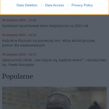
Data Deletion
Data Access
Privacy Policy
09 sierpnia 2026 | 16:05
Leon XIV: w każdej sytuacji Jezus nas nie opuszcza
09 sierpnia 2026 | 15:48
Episkopat opublikował dane statystyczne za 2025 rok
09 sierpnia 2026 | 14:24
Kościół w Pozzuoli na pierwszej linii: Msza wśród gruzów,
pomoc dla ewakuowanych
09 sierpnia 2026 | 14:19
Zwierzchnik UKGK: „Nie bójcie się, bądźcie wolni!” – dziedzictwo
bp. Pawło Wasyłyka
Popularne