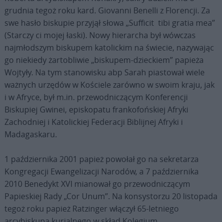
grudnia tegoż roku kard. Giovanni Benelli z Florencji. Za
swe hasło biskupie przyjął słowa „Sufficit tibi gratia mea”
(Starczy ci mojej łaski). Nowy hierarcha był wówczas
najmłodszym biskupem katolickim na świecie, nazywając
go niekiedy żartobliwie „biskupem-dzieckiem” papieża
Wojtyły. Na tym stanowisku abp Sarah piastował wiele
ważnych urzędów w Kościele zarówno w swoim kraju, jak
i w Afryce, był m.in. przewodniczącym Konferencji
Biskupiej Gwinei, episkopatu frankofońskiej Afryki
Zachodniej i Katolickiej Federacji Biblijnej Afryki i
Madagaskaru.
1 października 2001 papież powołał go na sekretarza
Kongregacji Ewangelizacji Narodów, a 7 października
2010 Benedykt XVI mianował go przewodniczącym
Papieskiej Rady „Cor Unum”. Na konsystorzu 20 listopada
tegoż roku papież Ratzinger włączył 65-letniego
arcybiskupa kurialnego w skład Kolegium