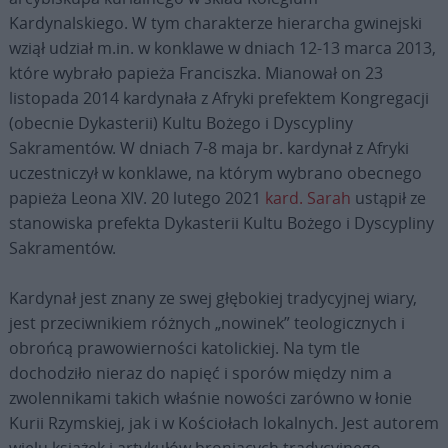
Kardynalskiego. W tym charakterze hierarcha gwinejski
wziął udział m.in. w konklawe w dniach 12-13 marca 2013,
które wybrało papieża Franciszka. Mianował on 23
listopada 2014 kardynała z Afryki prefektem Kongregacji
(obecnie Dykasterii) Kultu Bożego i Dyscypliny
Sakramentów. W dniach 7-8 maja br. kardynał z Afryki
uczestniczył w konklawe, na którym wybrano obecnego
papieża Leona XIV. 20 lutego 2021
kard. Sarah
ustąpił ze
stanowiska prefekta Dykasterii Kultu Bożego i Dyscypliny
Sakramentów.
Kardynał jest znany ze swej głębokiej tradycyjnej wiary,
jest przeciwnikiem różnych „nowinek” teologicznych i
obrońcą prawowierności katolickiej. Na tym tle
dochodziło nieraz do napięć i sporów między nim a
zwolennikami takich właśnie nowości zarówno w łonie
Kurii Rzymskiej, jak i w Kościołach lokalnych. Jest autorem
wielu książek i artykułów broniących tradycyjnego