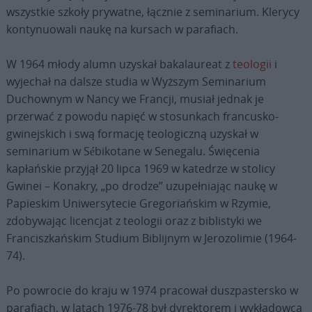
wszystkie szkoły prywatne, łącznie z seminarium. Klerycy
kontynuowali naukę na kursach w parafiach.
W 1964 młody alumn uzyskał bakalaureat z
teologii
i
wyjechał na dalsze studia w Wyższym Seminarium
Duchownym w Nancy we Francji, musiał jednak je
przerwać z powodu napięć w stosunkach francusko-
gwinejskich i swą formację teologiczną uzyskał w
seminarium w Sébikotane w Senegalu. Święcenia
kapłańskie przyjął 20 lipca 1969 w katedrze w stolicy
Gwinei – Konakry, „po drodze” uzupełniając naukę w
Papieskim Uniwersytecie Gregoriańskim w Rzymie,
zdobywając licencjat z teologii oraz z biblistyki we
Franciszkańskim Studium Biblijnym w Jerozolimie (1964-
74).
Po powrocie do kraju w 1974 pracował duszpastersko w
parafiach, w latach 1976-78 był dyrektorem i wykładowcą