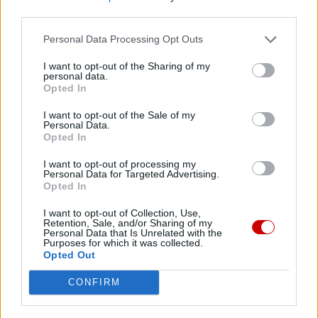
third parties.
Personal Data Processing Opt Outs
Facebook
I want to opt-out of the Sharing of my
personal data.
Opted In
Twitter
Messenger
WhatsApp
Email
Copy
Print
I want to opt-out of the Sale of my
Link
Personal Data.
Wersja do druku
Opted In
I want to opt-out of processing my
Personal Data for Targeted Advertising.
Opted In
KARD. ROBERT SARAH
KARDYNAŁOWIE
Tagi:
I want to opt-out of Collection, Use,
KOLEGIUM KARDYNALSKIE
ROCZNICA URODZIN
Retention, Sale, and/or Sharing of my
Personal Data that Is Unrelated with the
Purposes for which it was collected.
Opted Out
CONFIRM
Najnowsze