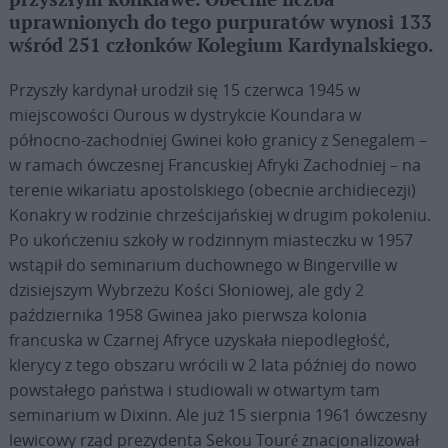
przyszłym konklawe. Obecnie liczba
uprawnionych do tego purpuratów wynosi 133
wśród 251 członków Kolegium Kardynalskiego.
Przyszły kardynał urodził się 15 czerwca 1945 w
miejscowości Ourous w dystrykcie Koundara w
północno-zachodniej Gwinei koło granicy z Senegalem –
w ramach ówczesnej Francuskiej Afryki Zachodniej – na
terenie wikariatu apostolskiego (obecnie archidiecezji)
Konakry w rodzinie chrześcijańskiej w drugim pokoleniu.
Po ukończeniu szkoły w rodzinnym miasteczku w 1957
wstąpił do seminarium duchownego w Bingerville w
dzisiejszym Wybrzeżu Kości Słoniowej, ale gdy 2
października 1958 Gwinea jako pierwsza kolonia
francuska w Czarnej Afryce uzyskała niepodległość,
klerycy z tego obszaru wrócili w 2 lata później do nowo
powstałego państwa i studiowali w otwartym tam
seminarium w Dixinn. Ale już 15 sierpnia 1961 ówczesny
lewicowy rząd prezydenta Sekou Touré znacjonalizował