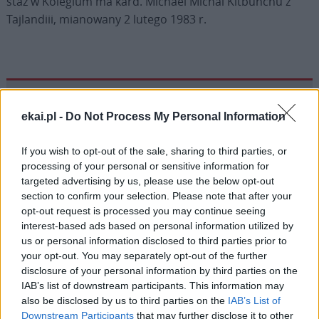
staż w Kolegium ma kard. Michael Michai Kitbunchu z
Tajlandiii, mianowany 2 lutego 1983 r.
Drogi Czytelniku,
ekai.pl -
Do Not Process My Personal Information
cieszymy się, że odwiedzasz nasz portal. Jesteśmy
tu dla Ciebie!
If you wish to opt-out of the sale, sharing to third parties, or
processing of your personal or sensitive information for
Każdego dnia publikujemy najważniejsze
targeted advertising by us, please use the below opt-out
informacje z życia Kościoła w Polsce i na świecie.
section to confirm your selection. Please note that after your
Jednak bez Twojej pomocy sprostanie temu
opt-out request is processed you may continue seeing
zadaniu będzie coraz trudniejsze.
interest-based ads based on personal information utilized by
us or personal information disclosed to third parties prior to
Dlatego prosimy Cię o
wsparcie portalu eKAI.pl za
your opt-out. You may separately opt-out of the further
pośrednictwem serwisu Patronite.
disclosure of your personal information by third parties on the
Dzięki Tobie będziemy mogli realizować naszą
IAB’s list of downstream participants. This information may
also be disclosed by us to third parties on the
IAB’s List of
misję. Więcej informacji znajdziesz
tutaj
.
Downstream Participants
that may further disclose it to other