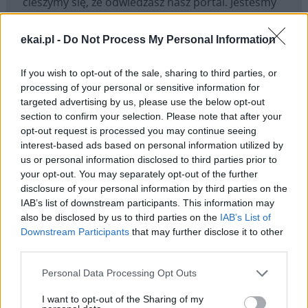
cieszymy się, że odwiedzasz nasz portal. Jesteśmy
tu dla Ciebie!
Każdego dnia publikujemy najważniejsze
ekai.pl -
Do Not Process My Personal Information
informacje z życia Kościoła w Polsce i na świecie.
If you wish to opt-out of the sale, sharing to third parties, or
Jednak bez Twojej pomocy sprostanie temu
processing of your personal or sensitive information for
zadaniu będzie coraz trudniejsze.
targeted advertising by us, please use the below opt-out
Dlatego prosimy Cię o
wsparcie portalu eKAI.pl za
section to confirm your selection. Please note that after your
pośrednictwem serwisu Patronite.
opt-out request is processed you may continue seeing
interest-based ads based on personal information utilized by
Dzięki Tobie będziemy mogli realizować naszą
us or personal information disclosed to third parties prior to
misję. Więcej informacji znajdziesz
tutaj
.
your opt-out. You may separately opt-out of the further
disclosure of your personal information by third parties on the
IAB’s list of downstream participants. This information may
also be disclosed by us to third parties on the
IAB’s List of
Downstream Participants
that may further disclose it to other
Facebook
third parties.
Personal Data Processing Opt Outs
Twitter
Messenger
WhatsApp
Email
Copy
Print
Link
I want to opt-out of the Sharing of my