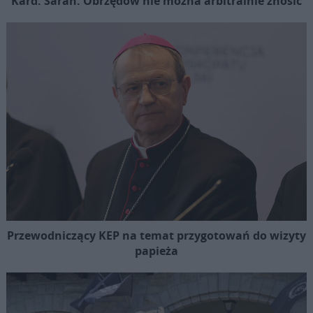
Kard. Sarah: Obrzędów nie można arbitralnie znosić
Przewodniczący KEP na temat przygotowań do wizyty
papieża