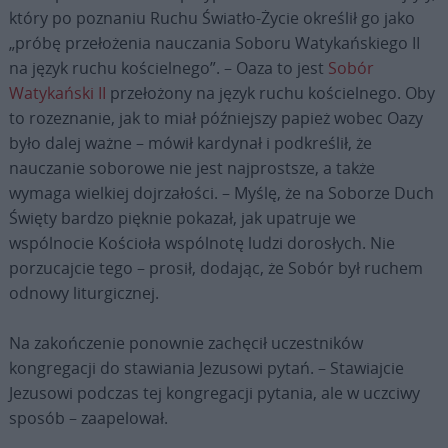
który po poznaniu Ruchu Światło-Życie określił go jako
„próbę przełożenia nauczania Soboru Watykańskiego II
na język ruchu kościelnego”. – Oaza to jest
Sobór
Watykański II
przełożony na język ruchu kościelnego. Oby
to rozeznanie, jak to miał późniejszy papież wobec Oazy
było dalej ważne – mówił kardynał i podkreślił, że
nauczanie soborowe nie jest najprostsze, a także
wymaga wielkiej dojrzałości. – Myślę, że na Soborze Duch
Święty bardzo pięknie pokazał, jak upatruje we
wspólnocie Kościoła wspólnotę ludzi dorosłych. Nie
porzucajcie tego – prosił, dodając, że Sobór był ruchem
odnowy liturgicznej.
Na zakończenie ponownie zachęcił uczestników
kongregacji do stawiania Jezusowi pytań. – Stawiajcie
Jezusowi podczas tej kongregacji pytania, ale w uczciwy
sposób – zaapelował.