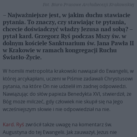
Fot. Biuro Prasowe Archidiecezji Krakowskiej
– Najważniejsze jest, w jakim duchu stawiacie
pytania. To znaczy, czy stawiając te pytania,
chcecie doświadczyć władzy Jezusa nad sobą? –
pytał kard. Grzegorz Ryś podczas Mszy św. w
dolnym kościele Sanktuarium św. Jana Pawła II
w Krakowie w ramach kongregacji Ruchu
Światło-Życie.
W homilii metropolita krakowski nawiązał do Ewangelii, w
której arcykapłani, uczeni w Piśmie zadawali Chrystusowi
pytania, na które On nie udzielił im żadnej odpowiedzi.
Nawiązując do słów papieża Benedykta XVI, stwierdził, że
Bóg może milczeć, gdy człowiek nie skupił się na Jego
wcześniejszym słowie i nie odpowiedział na nie.
Kard. Ryś
zwrócił także uwagę na komentarz św.
Augustyna do tej Ewangelii. Jak zauważył, Jezus nie