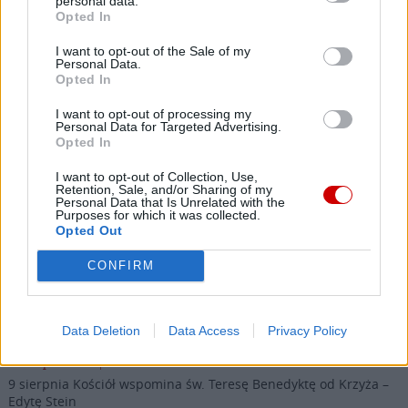
personal data.
Wersja do druku
Opted In
I want to opt-out of the Sale of my
Personal Data.
Opted In
KARD. GRZEGORZ RYŚ
RUCH „ŚWIATŁO-ŻYCIE"
Tagi:
I want to opt-out of processing my
Personal Data for Targeted Advertising.
Opted In
I want to opt-out of Collection, Use,
Najnowsze
Retention, Sale, and/or Sharing of my
Personal Data that Is Unrelated with the
Purposes for which it was collected.
Opted Out
09 sierpnia 2026 | 12:46
Dramatyczny apel z ostatniej chrześcijańskiej wioski
CONFIRM
09 sierpnia 2026 | 11:05
Międzyrzecz: Niezwykła wystawa „Sztuka i Architektura
Biskupstwa Lubuskiego”
Data Deletion
Data Access
Privacy Policy
09 sierpnia 2026 | 10:06
9 sierpnia Kościół wspomina św. Teresę Benedyktę od Krzyża –
Edytę Stein