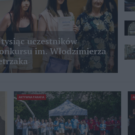
 tysiąc uczestników
nkursu im. Włodzimierza
etrzaka
AKTYWNA PARAFIA
A