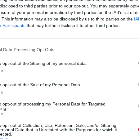
tylko dlatego, że daje równocześnie łaskę do ich
disclosed to third parties prior to your opt-out. You may separately opt-
z robić takie rzeczy, które są niemożliwe – mówił
losure of your personal information by third parties on the IAB’s list of
. This information may also be disclosed by us to third parties on the
IA
Participants
that may further disclose it to other third parties.
l Data Processing Opt Outs
o opt-out of the Sharing of my personal data.
In
iarach naszego życia osobistego, społecznego,
o opt-out of the Sale of my Personal Data.
ygląda niż jest – zauważył kardynał. Przypomniał, że
In
ejszą uroczystość, to powiedzieli, że chcą budować
zwrócił uwagę, że w naszym kraju bardzo dużo mówi
to opt-out of processing my Personal Data for Targeted
ing.
astającej agresji. – Każdy o tym mówi. Potrzebne są
In
tę inicjatywę i z radością się z wami modlę o
o opt-out of Collection, Use, Retention, Sale, and/or Sharing
e w tym kluczu budowania jedności całego
ersonal Data that Is Unrelated with the Purposes for which it
lected.
je na pozostałych – zakończył.