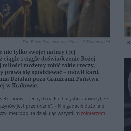
Fot. Biuro Prasowe Archidiecezji Krakowskiej
K
nie tylko swojej natury i jej
 ciągle i ciągle doświadczenie Bożej
ej miłości możemy robić takie rzeczy,
by prawa się spodziewać – mówił kard.
erana Działań poza Granicami Państwa
ej w Krakowie.
weteranów obecnych na Eucharystii i zauważył, że
o czynów jest przemożne”. – Nie gadacie dużo, ale
zył metropolita dziękując wszystkim
żołnierzom