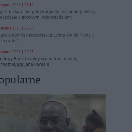
ierpnia 2026 | 23:10
yjski biskup: nie potrzebujemy misjonarzy, którzy
yjeżdżają z gotowymi odpowiedziami
ierpnia 2026 | 22:47
kupi o podróży apostolskiej Leona XIV do Francji:
lka radość
ierpnia 2026 | 22:36
odowy Bank Ukrainy wyemituje monetę
miętniającą Jana Pawła II
opularne