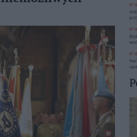
07 s
Ind
prz
07 s
Bis
wie
07 s
Nar
upa
P