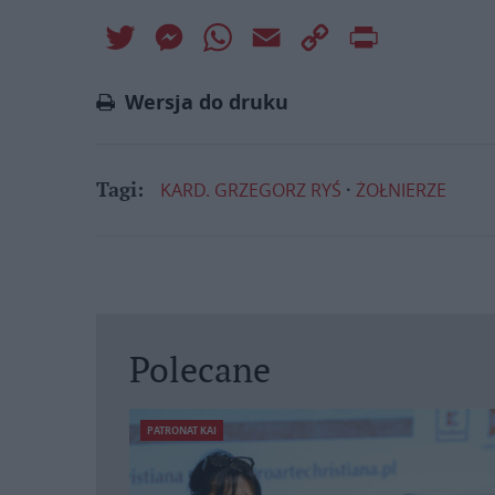
Twitter
Messenger
WhatsApp
Email
Copy
Print
Link
Wersja do druku
KARD. GRZEGORZ RYŚ
ŻOŁNIERZE
Tagi:
Polecane
PATRONAT KAI