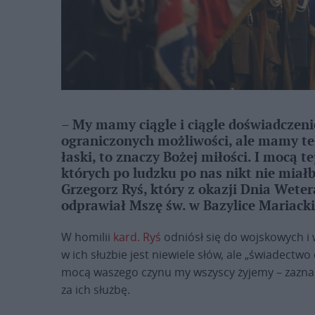
– My mamy ciągle i ciągle doświadczenie 
ograniczonych możliwości, ale mamy też
łaski, to znaczy Bożej miłości. I mocą t
których po ludzku po nas nikt nie miał
Grzegorz Ryś, który z okazji Dnia Wet
odprawiał Mszę św. w Bazylice Mariacki
W homilii
kard. Ryś
odniósł się do wojskowych i 
w ich służbie jest niewiele słów, ale „świadectw
mocą waszego czynu my wszyscy żyjemy – zaznac
za ich służbę.