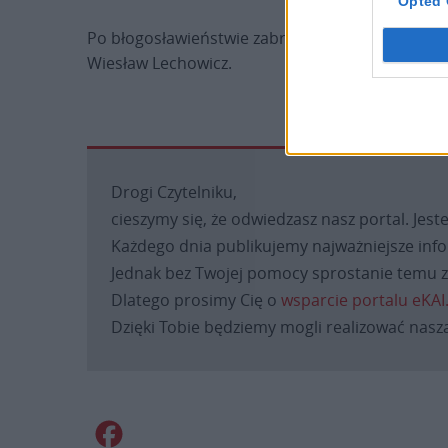
Opted 
Po błogosławieństwie zabrzmiało „Boże coś Pols
Wiesław Lechowicz.
Drogi Czytelniku,
cieszymy się, że odwiedzasz nasz portal. Jest
Każdego dnia publikujemy najważniejsze infor
Jednak bez Twojej pomocy sprostanie temu za
Dlatego prosimy Cię o
wsparcie portalu eKAI
Dzięki Tobie będziemy mogli realizować naszą
Facebook