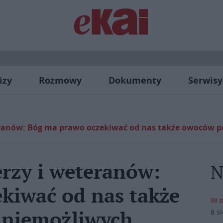
izy
Rozmowy
Dokumenty
Serwisy
teranów: Bóg ma prawo oczekiwać od nas także owoców 
erzy i weteranów:
N
kiwać od nas także
08 s
8 s
 niemożliwych