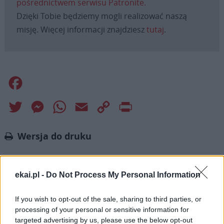
pośrednictwem serwisu Patronite.
Dzięki Tobie będziemy mogli realizować naszą
misję. Więcej informacji znajdziesz
tutaj
.
Facebook
Twitter
Messenger
WhatsApp
Email
Copy
Print
Link
Wersja do druku
ekai.pl -
Do Not Process My Personal Information
Najnowsze
If you wish to opt-out of the sale, sharing to third parties, or
processing of your personal or sensitive information for
08 sierpnia 2026 | 21:07
targeted advertising by us, please use the below opt-out