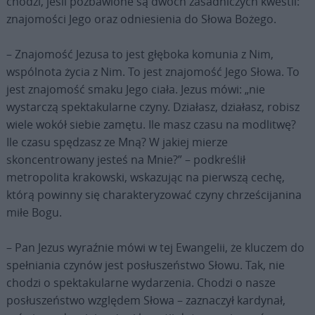
chodzi, jeśli pozbawione są dwóch zasadniczych kwestii:
znajomości Jego oraz odniesienia do Słowa Bożego.
– Znajomość Jezusa to jest głęboka komunia z Nim,
wspólnota życia z Nim. To jest znajomość Jego Słowa. To
jest znajomość smaku Jego ciała. Jezus mówi: „nie
wystarczą spektakularne czyny. Działasz, działasz, robisz
wiele wokół siebie zamętu. Ile masz czasu na modlitwę?
Ile czasu spędzasz ze Mną? W jakiej mierze
skoncentrowany jesteś na Mnie?” – podkreślił
metropolita krakowski, wskazując na pierwszą cechę,
którą powinny się charakteryzować czyny chrześcijanina
miłe Bogu.
– Pan Jezus wyraźnie mówi w tej Ewangelii, że kluczem do
spełniania czynów jest posłuszeństwo Słowu. Tak, nie
chodzi o spektakularne wydarzenia. Chodzi o nasze
posłuszeństwo względem Słowa – zaznaczył kardynał,