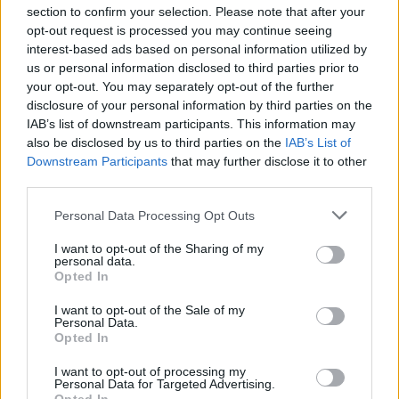
Coca-Cola dyskryminuje Jezusa Króla?
section to confirm your selection. Please note that after your
opt-out request is processed you may continue seeing
08 sierpnia 2026 | 20:19
interest-based ads based on personal information utilized by
Siostra Wolfers: w czasach kryzysu radość ma siłę polityczną
us or personal information disclosed to third parties prior to
your opt-out. You may separately opt-out of the further
08 sierpnia 2026 | 19:04
disclosure of your personal information by third parties on the
SIGNIS 2026: komunikacja w służbie Ewangelii
IAB’s list of downstream participants. This information may
also be disclosed by us to third parties on the
IAB’s List of
08 sierpnia 2026 | 18:23
Downstream Participants
that may further disclose it to other
Papież: w św. Agacie kontemplujemy zwycięstwo miłości nad
third parties.
śmiercią
Personal Data Processing Opt Outs
Popularne
I want to opt-out of the Sharing of my
personal data.
Opted In
I want to opt-out of the Sale of my
Personal Data.
Opted In
I want to opt-out of processing my
Personal Data for Targeted Advertising.