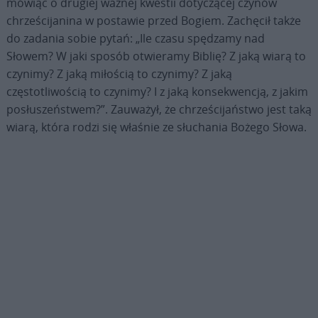
mówiąc o drugiej ważnej kwestii dotyczącej czynów
chrześcijanina w postawie przed Bogiem. Zachęcił także
do zadania sobie pytań: „Ile czasu spędzamy nad
Słowem? W jaki sposób otwieramy Biblię? Z jaką wiarą to
czynimy? Z jaką miłością to czynimy? Z jaką
częstotliwością to czynimy? I z jaką konsekwencją, z jakim
posłuszeństwem?”. Zauważył, że chrześcijaństwo jest taką
wiarą, która rodzi się właśnie ze słuchania Bożego Słowa.