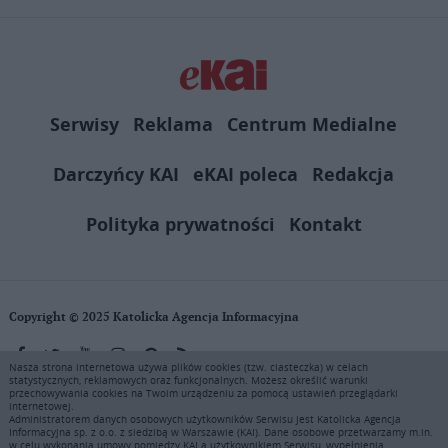
Serwisy
Reklama
Centrum Medialne
Darczyńcy KAI
eKAI poleca
Redakcja
Polityka prywatności
Kontakt
Copyright © 2025 Katolicka Agencja Informacyjna
Nasza strona internetowa używa plików cookies (tzw. ciasteczka) w celach
statystycznych, reklamowych oraz funkcjonalnych. Możesz określić warunki
KAI zastrzega wszelkie prawa do serwisu. Użytkownicy mogą pobierać
przechowywania cookies na Twoim urządzeniu za pomocą ustawień przeglądarki
i drukować fragmenty zawartości serwisu internetowego www.ekai.pl
internetowej.
wyłącznie do użytku osobistego. Publikacja, rozpowszechnianie
Administratorem danych osobowych użytkowników Serwisu jest Katolicka Agencja
Informacyjna sp. z o.o. z siedzibą w Warszawie (KAI). Dane osobowe przetwarzamy m.in.
zawartości niniejszego serwisu lub jej sprzedaż (także framing i in.
w celu wykonania umowy pomiędzy KAI a użytkownikiem Serwisu, wypełnienia