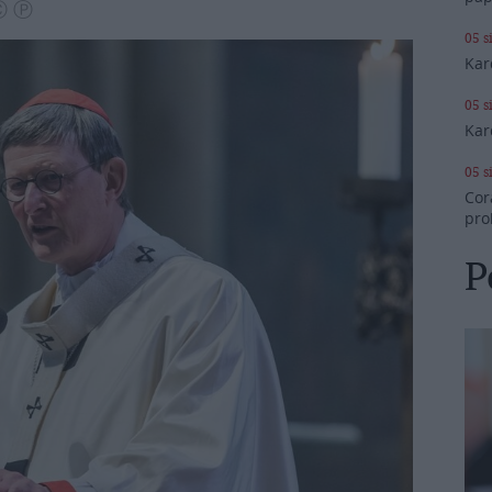
 Ⓒ Ⓟ
05 s
Kar
05 s
Kar
05 s
Cor
pro
P