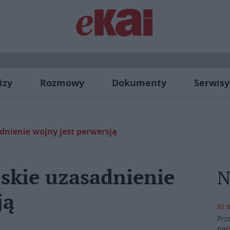
izy
Rozmowy
Dokumenty
Serwisy
adnienie wojny jest perwersją
jskie uzasadnienie
N
ją
05 s
Prz
pap