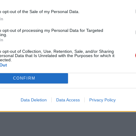
o opt-out of the Sale of my Personal Data.
In
to opt-out of processing my Personal Data for Targeted
ing.
In
o opt-out of Collection, Use, Retention, Sale, and/or Sharing
ersonal Data that Is Unrelated with the Purposes for which it
eśmy tu dla Ciebie!
lected.
Out
macje z życia Kościoła w Polsce i na świecie.
daniu będzie coraz trudniejsze.
CONFIRM
.pl za pośrednictwem serwisu Patronite.
 misję. Więcej informacji znajdziesz
tutaj
.
Data Deletion
Data Access
Privacy Policy