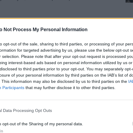
janami, a chrześcijanie mogli z czystym sumieniem
ko słusznego powodu do obrony” – wyjaśnił
o Not Process My Personal Information
i walczyć w konfliktach z słusznych powodów o
iż tylko brak wojny i przemocy. Jest on określony
to opt-out of the sale, sharing to third parties, or processing of your per
pokój, który zaczyna się w sercu i stamtąd może
formation for targeted advertising by us, please use the below opt-out s
r selection. Please note that after your opt-out request is processed y
eing interest-based ads based on personal information utilized by us or
disclosed to third parties prior to your opt-out. You may separately opt-
losure of your personal information by third parties on the IAB’s list of
. This information may also be disclosed by us to third parties on the
IA
Participants
that may further disclose it to other third parties.
K
l Data Processing Opt Outs
żba Duszpasterska Wojska zapraszają do udziału w
nujących w
Niemczech
. Nawiązuje ona do
o opt-out of the Sharing of my personal data.
obchodzi 1 stycznia.
In