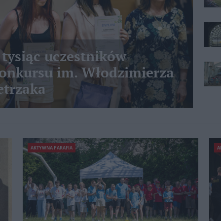
 tysiąc uczestników
nkursu im. Włodzimierza
etrzaka
AKTYWNA PARAFIA
A