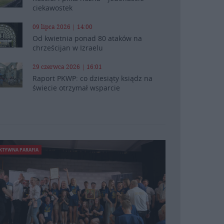
ciekawostek
09 lipca 2026 | 14:00
Od kwietnia ponad 80 ataków na
chrześcijan w Izraelu
29 czerwca 2026 | 16:01
Raport PKWP: co dziesiąty ksiądz na
świecie otrzymał wsparcie
KTYWNA PARAFIA