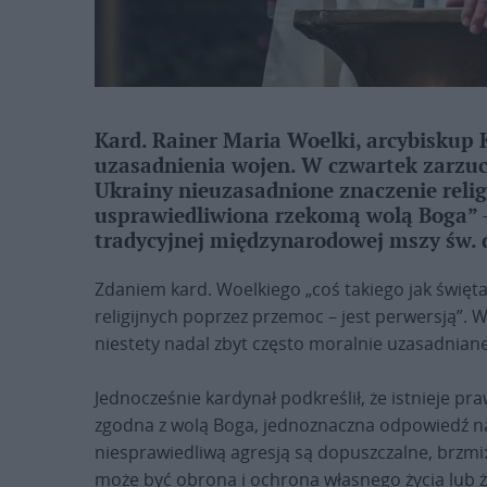
Kard. Rainer Maria Woelki, arcybiskup Ko
uzasadnienia wojen. W czwartek zarzuci
Ukrainy nieuzasadnione znaczenie relig
usprawiedliwiona rzekomą wolą Boga” –
tradycyjnej międzynarodowej mszy św. d
Zdaniem kard. Woelkiego „coś takiego jak święta
religijnych poprzez przemoc – jest perwersją”. W
niestety nadal zbyt często moralnie uzasadniane
Jednocześnie kardynał podkreślił, że istnieje pr
zgodna z wolą Boga, jednoznaczna odpowiedź na 
niesprawiedliwą agresją są dopuszczalne, brzmi: 
może być obrona i ochrona własnego życia lub 