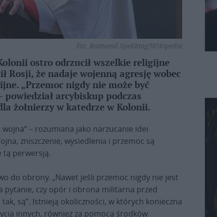
Fot. Raimond Spekking/Wikipedia
lonii ostro odrzucił wszelkie religijne
ł Rosji, że nadaje wojenną agresję wobec
ijne. „Przemoc nigdy nie może być
 powiedział arcybiskup podczas
la żołnierzy w katedrze w Kolonii.
 wojna” – rozumiana jako narzucanie idei
ojna, zniszczenie, wysiedlenia i przemoc są
 tą perwersją.
awo do obrony. „Nawet jeśli przemoc nigdy nie jest
pytanie, czy opór i obrona militarna przed
tak, są”. Istnieją okoliczności, w których konieczna
życia innych, również za pomocą środków