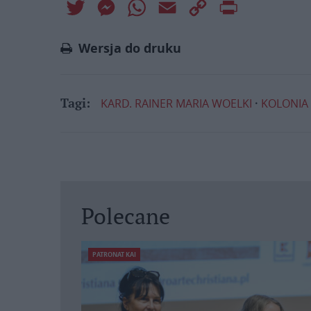
Twitter
Messenger
WhatsApp
Email
Copy
Print
Link
Wersja do druku
KARD. RAINER MARIA WOELKI
KOLONIA
Tagi:
Polecane
PATRONAT KAI