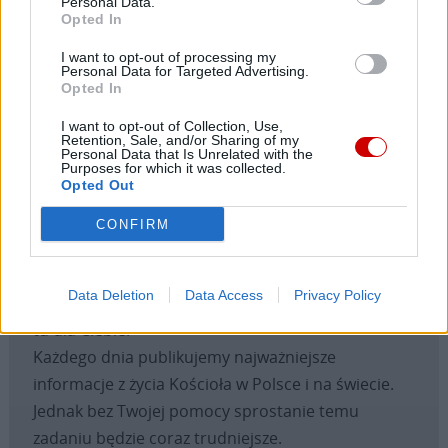
Personal Data.
łagodności. W konkretnej codziennej posłudze
Opted In
duszpasterskiej nasz biskup Leon, poprzez swoje
I want to opt-out of processing my
nauczanie o pojednaniu i gesty ojcowskiej troski, wnosi
Personal Data for Targeted Advertising.
Opted In
miłość w rany i zakamarki życia Rzymu, pozwalając mu
doświadczyć czułości i poczucia bycia kochanym. Papież
I want to opt-out of Collection, Use,
Retention, Sale, and/or Sharing of my
głęboko kocha Rzym.
Personal Data that Is Unrelated with the
Purposes for which it was collected.
Opted Out
CONFIRM
Drogi Czytelniku,
Data Deletion
Data Access
Privacy Policy
cieszymy się, że odwiedzasz nasz portal. Jesteśmy
tu dla Ciebie!
Każdego dnia publikujemy najważniejsze
informacje z życia Kościoła w Polsce i na świecie.
Jednak bez Twojej pomocy sprostanie temu
zadaniu będzie coraz trudniejsze.