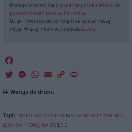
Dlatego prosimy Cię o
wsparcie portalu eKAI.pl za
pośrednictwem serwisu Patronite.
Dzięki Tobie będziemy mogli realizować naszą
misję. Więcej informacji znajdziesz
tutaj
.
Facebook
Twitter
Messenger
WhatsApp
Email
Copy
Print
Link
Wersja do druku
KARD. BALTASARE REINA
KONFLIKTY ZBROJNE
Tagi:
LEON XIV
POKÓJ NA ŚWIECIE