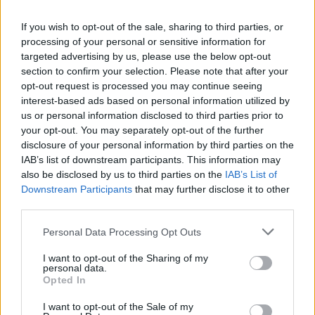
Natomiast dzisiaj świat woli uciekać się do broni, by
If you wish to opt-out of the sale, sharing to third parties, or
uzasadnić potrzebę bezpieczeństwa narodów; w ten
processing of your personal or sensitive information for
sposób uruchamia się błędne koło, które szybko
targeted advertising by us, please use the below opt-out
przechodzi od posiadania broni do podsycania przemocy
section to confirm your selection. Please note that after your
i powodowania śmierci. Spójrzmy też na rany zadane
opt-out request is processed you may continue seeing
środowisku przez ślepy i drapieżny rozwój. Konsekwencje
interest-based ads based on personal information utilized by
us or personal information disclosed to third parties prior to
ponoszą zawsze najbiedniejsi. Na południu świata, na
your opt-out. You may separately opt-out of the further
peryferiach.
disclosure of your personal information by third parties on the
IAB’s list of downstream participants. This information may
Co dla Leona XIV oznacza bycie biskupem Rzymu?
also be disclosed by us to third parties on the
IAB’s List of
Downstream Participants
that may further disclose it to other
third parties.
Kościół rzymski ma zadanie i odpowiedzialność
przewodniczenia innym Kościołom w miłości i wzorcowej
Personal Data Processing Opt Outs
wspólnocie. Kościół rzymski jest zatem granicą Ewangelii,
która dla całego Kościoła i ludzkości wyznacza różnicę
I want to opt-out of the Sharing of my
personal data.
między władzą a służbą, między logiką panowania a logiką
Opted In
bliskości, między prymatem bogactwa a prymatem
I want to opt-out of the Sale of my
solidarności, między gestami arogancji a gestami