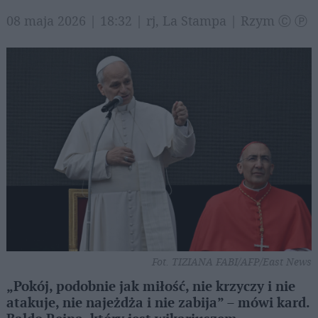
08 maja 2026 | 18:32 | rj, La Stampa | Rzym Ⓒ Ⓟ
Fot. TIZIANA FABI/AFP/East News
„Pokój, podobnie jak miłość, nie krzyczy i nie
atakuje, nie najeżdża i nie zabija” – mówi kard.