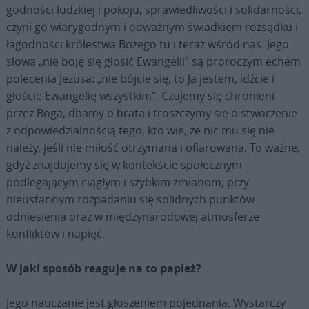
godności ludzkiej i pokoju, sprawiedliwości i solidarności,
czyni go wiarygodnym i odważnym świadkiem rozsądku i
łagodności królestwa Bożego tu i teraz wśród nas. Jego
słowa „nie boję się głosić Ewangelii” są proroczym echem
polecenia Jezusa: „nie bójcie się, to Ja jestem, idźcie i
głoście Ewangelię wszystkim”. Czujemy się chronieni
przez Boga, dbamy o brata i troszczymy się o stworzenie
z odpowiedzialnością tego, kto wie, że nic mu się nie
należy, jeśli nie miłość otrzymana i ofiarowana. To ważne,
gdyż znajdujemy się w kontekście społecznym
podlegającym ciągłym i szybkim zmianom, przy
nieustannym rozpadaniu się solidnych punktów
odniesienia oraz w międzynarodowej atmosferze
konfliktów i napięć.
W jaki sposób reaguje na to papież?
Jego nauczanie jest głoszeniem pojednania. Wystarczy