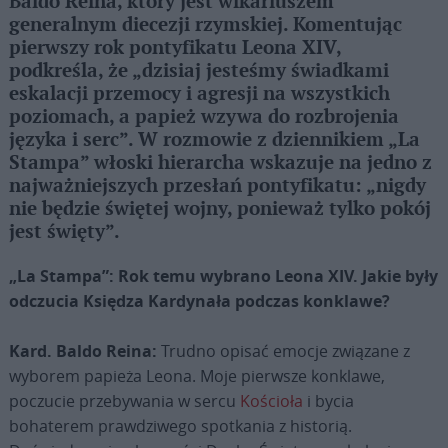
Baldo Reina, który jest wikariuszem
generalnym diecezji rzymskiej. Komentując
pierwszy rok pontyfikatu Leona XIV,
podkreśla, że „dzisiaj jesteśmy świadkami
eskalacji przemocy i agresji na wszystkich
poziomach, a papież wzywa do rozbrojenia
języka i serc”. W rozmowie z dziennikiem „La
Stampa” włoski hierarcha wskazuje na jedno z
najważniejszych przesłań pontyfikatu: „nigdy
nie będzie świętej wojny, ponieważ tylko pokój
jest święty”.
„La Stampa”: Rok temu wybrano Leona XIV. Jakie były
odczucia Księdza Kardynała podczas konklawe?
Kard. Baldo Reina:
Trudno opisać emocje związane z
wyborem papieża Leona. Moje pierwsze konklawe,
poczucie przebywania w sercu
Kościoła
i bycia
bohaterem prawdziwego spotkania z historią.