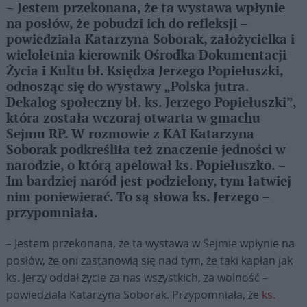
– Jestem przekonana, że ta wystawa wpłynie
na posłów, że pobudzi ich do refleksji –
powiedziała Katarzyna Soborak, założycielka i
wieloletnia kierownik Ośrodka Dokumentacji
Życia i Kultu bł. Księdza Jerzego Popiełuszki,
odnosząc się do wystawy „Polska jutra.
Dekalog społeczny bł. ks. Jerzego Popiełuszki”,
która została wczoraj otwarta w gmachu
Sejmu RP. W rozmowie z KAI Katarzyna
Soborak podkreśliła też znaczenie jedności w
narodzie, o którą apelował ks. Popiełuszko. –
Im bardziej naród jest podzielony, tym łatwiej
nim poniewierać. To są słowa ks. Jerzego –
przypomniała.
– Jestem przekonana, że ta wystawa w Sejmie wpłynie na
posłów, że oni zastanowią się nad tym, że taki kapłan jak
ks. Jerzy oddał życie za nas wszystkich, za wolność –
powiedziała Katarzyna Soborak. Przypomniała, że
ks.