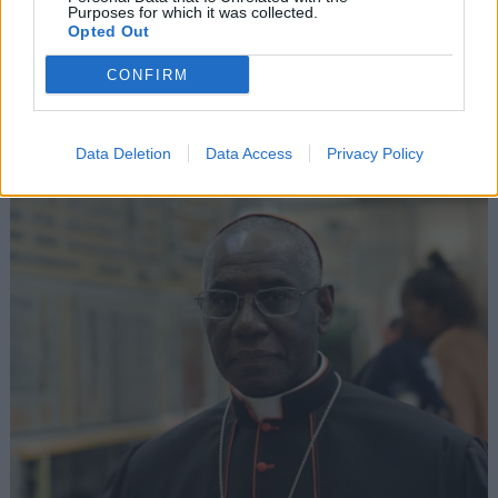
Purposes for which it was collected.
Pańskie
Opted Out
07 sierpnia 2026 | 19:41
CONFIRM
Kard. Tagle: Przemienienie Jezusa w świecie oszpeconym wojną
Popularne
Data Deletion
Data Access
Privacy Policy