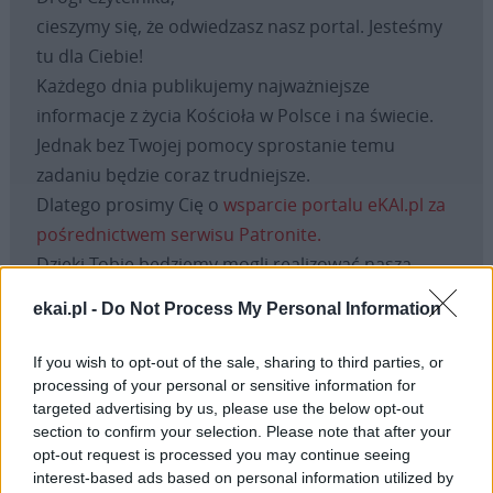
cieszymy się, że odwiedzasz nasz portal. Jesteśmy
tu dla Ciebie!
Każdego dnia publikujemy najważniejsze
informacje z życia Kościoła w Polsce i na świecie.
Jednak bez Twojej pomocy sprostanie temu
zadaniu będzie coraz trudniejsze.
Dlatego prosimy Cię o
wsparcie portalu eKAI.pl za
pośrednictwem serwisu Patronite.
Dzięki Tobie będziemy mogli realizować naszą
misję. Więcej informacji znajdziesz
tutaj
.
ekai.pl -
Do Not Process My Personal Information
If you wish to opt-out of the sale, sharing to third parties, or
processing of your personal or sensitive information for
Facebook
targeted advertising by us, please use the below opt-out
section to confirm your selection. Please note that after your
opt-out request is processed you may continue seeing
Twitter
Messenger
WhatsApp
Email
Copy
Print
interest-based ads based on personal information utilized by