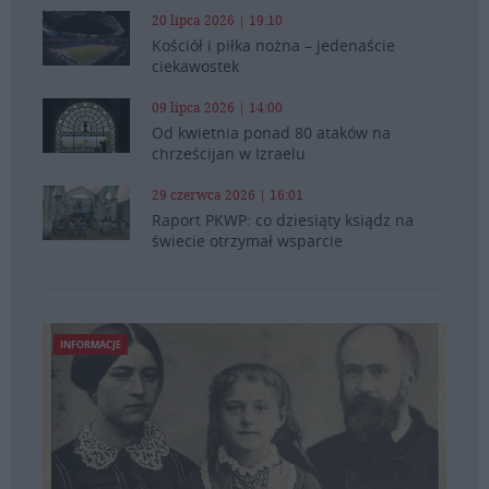
20 lipca 2026 | 19:10
Kościół i piłka nożna – jedenaście
ciekawostek
09 lipca 2026 | 14:00
Od kwietnia ponad 80 ataków na
chrześcijan w Izraelu
29 czerwca 2026 | 16:01
Raport PKWP: co dziesiąty ksiądz na
świecie otrzymał wsparcie
INFORMACJE