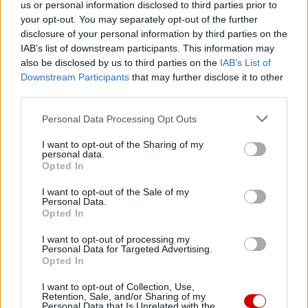
Link
us or personal information disclosed to third parties prior to
Wersja do druku
your opt-out. You may separately opt-out of the further
disclosure of your personal information by third parties on the
IAB’s list of downstream participants. This information may
also be disclosed by us to third parties on the
IAB’s List of
BŁ. KS. JERZY POPIEŁUSZKO
JEDNOŚĆ
SEJM RP
Tagi:
Downstream Participants
that may further disclose it to other
third parties.
Personal Data Processing Opt Outs
I want to opt-out of the Sharing of my
Najnowsze
personal data.
Opted In
07 sierpnia 2026 | 21:53
I want to opt-out of the Sale of my
Personal Data.
Kard. Rossi: przyjazd Leona XIV do Argentyny hołdem dla
Opted In
papieża Franciszka
I want to opt-out of processing my
07 sierpnia 2026 | 21:30
Personal Data for Targeted Advertising.
Opted In
Co czeka papieża Leona XIV w Ameryce Południowej?
I want to opt-out of Collection, Use,
07 sierpnia 2026 | 20:51
Retention, Sale, and/or Sharing of my
Franciszkanie z Kustodii Ziemi Świętej świętowali Przemienienie
Personal Data that Is Unrelated with the