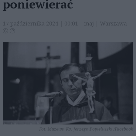
poniewierać
17 października 2024 | 00:01 | maj | Warszawa
Ⓒ Ⓟ
Fot. Muzeum Ks. Jerzego Popiełuszki /Facebook