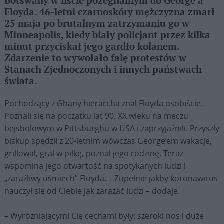
Botswany w liście pożegnalnym do George’a
Floyda. 46-letni czarnoskóry mężczyzna zmarł
25 maja po brutalnym zatrzymaniu go w
Minneapolis, kiedy biały policjant przez kilka
minut przyciskał jego gardło kolanem.
Zdarzenie to wywołało falę protestów w
Stanach Zjednoczonych i innych państwach
świata.
Pochodzący z Ghany hierarcha znał Floyda osobiście.
Poznali się na początku lat 90. XX wieku na meczu
bejsbolowym w Pittsburghu w USA i zaprzyjaźnili. Przyszły
biskup spędził z 20-letnim wówczas George’em wakacje,
grillował, grał w piłkę, poznał jego rodzinę. Teraz
wspomina jego otwartość na spotykanych ludzi i
„zaraźliwy uśmiech” Floyda. – Zupełnie jakby koronawirus
nauczył się od Ciebie jak zarażać ludzi – dodaje.
– Wyróżniającymi Cię cechami były: szeroki nos i duże