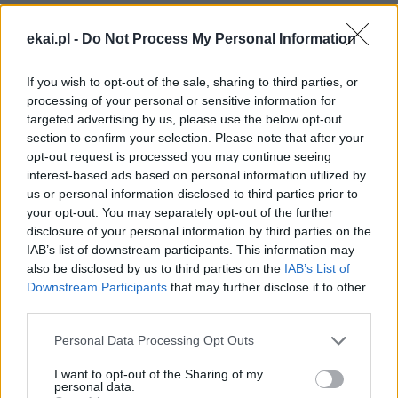
ekai.pl -
Do Not Process My Personal Information
AFRYKA
USA
Tagi:
If you wish to opt-out of the sale, sharing to third parties, or
processing of your personal or sensitive information for
targeted advertising by us, please use the below opt-out
section to confirm your selection. Please note that after your
Najnowsze
opt-out request is processed you may continue seeing
interest-based ads based on personal information utilized by
us or personal information disclosed to third parties prior to
07 sierpnia 2026 | 15:28
your opt-out. You may separately opt-out of the further
Kard. Pizzaballa: chrześcijanie zmęczeni negocjacjami pragną
disclosure of your personal information by third parties on the
pokoju
IAB’s list of downstream participants. This information may
also be disclosed by us to third parties on the
IAB’s List of
07 sierpnia 2026 | 12:49
Downstream Participants
that may further disclose it to other
Moskwa: szef dyplomacji watykańskiej planuje wizytę w stolicy
third parties.
Rosji
Personal Data Processing Opt Outs
07 sierpnia 2026 | 12:10
Watykan: opublikowano program wizyty Leona XIV we Francji
I want to opt-out of the Sharing of my
personal data.