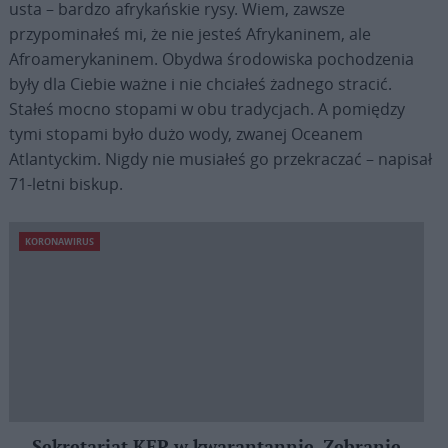
usta – bardzo afrykańskie rysy. Wiem, zawsze
przypominałeś mi, że nie jesteś Afrykaninem, ale
Afroamerykaninem. Obydwa środowiska pochodzenia
były dla Ciebie ważne i nie chciałeś żadnego stracić.
Stałeś mocno stopami w obu tradycjach. A pomiędzy
tymi stopami było dużo wody, zwanej Oceanem
Atlantyckim. Nigdy nie musiałeś go przekraczać – napisał
71-letni biskup.
KORONAWIRUS
Sekretariat KEP w kwarantannie. Zebranie