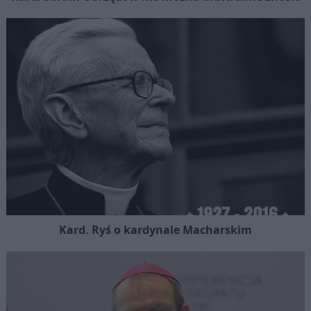
Kard. Ryś o kardynale Macharskim