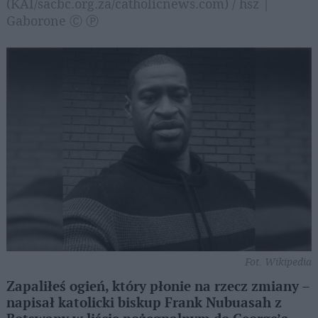
(KAI/sacbc.org.za/catholicnews.com) / hsz |
Gaborone Ⓒ Ⓟ
Fot. Wikipedia
Zapaliłeś ogień, który płonie na rzecz zmiany –
napisał katolicki biskup Frank Nubuasah z