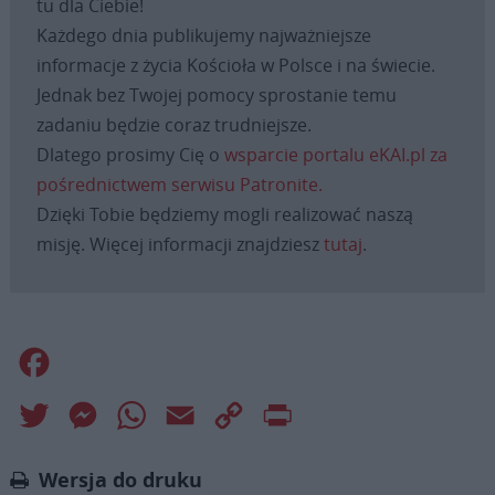
tu dla Ciebie!
Każdego dnia publikujemy najważniejsze
informacje z życia Kościoła w Polsce i na świecie.
Jednak bez Twojej pomocy sprostanie temu
zadaniu będzie coraz trudniejsze.
Dlatego prosimy Cię o
wsparcie portalu eKAI.pl za
pośrednictwem serwisu Patronite.
Dzięki Tobie będziemy mogli realizować naszą
misję. Więcej informacji znajdziesz
tutaj
.
Facebook
Twitter
Messenger
WhatsApp
Email
Copy
Print
Link
Wersja do druku