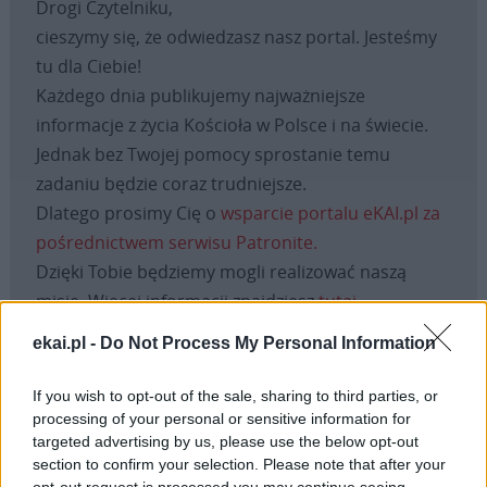
Drogi Czytelniku,
cieszymy się, że odwiedzasz nasz portal. Jesteśmy
tu dla Ciebie!
Każdego dnia publikujemy najważniejsze
informacje z życia Kościoła w Polsce i na świecie.
Jednak bez Twojej pomocy sprostanie temu
zadaniu będzie coraz trudniejsze.
Dlatego prosimy Cię o
wsparcie portalu eKAI.pl za
pośrednictwem serwisu Patronite.
Dzięki Tobie będziemy mogli realizować naszą
misję. Więcej informacji znajdziesz
tutaj
.
ekai.pl -
Do Not Process My Personal Information
If you wish to opt-out of the sale, sharing to third parties, or
Facebook
processing of your personal or sensitive information for
targeted advertising by us, please use the below opt-out
section to confirm your selection. Please note that after your
Twitter
Messenger
WhatsApp
Email
Copy
Print