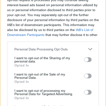
opt-out request is processed you may continue seeing
Link
interest-based ads based on personal information utilized by
Wersja do druku
us or personal information disclosed to third parties prior to
your opt-out. You may separately opt-out of the further
disclosure of your personal information by third parties on the
IAB’s list of downstream participants. This information may
LEON XIV
MIGRANCI
STANY ZJEDNOCZONE
Tagi:
also be disclosed by us to third parties on the
IAB’s List of
Downstream Participants
that may further disclose it to other
third parties.
Personal Data Processing Opt Outs
Najnowsze
I want to opt-out of the Sharing of my
personal data.
Opted In
09 sierpnia 2026 | 14:24
Kościół w Pozzuoli na pierwszej linii: Msza wśród gruzów,
I want to opt-out of the Sale of my
Personal Data.
pomoc dla ewakuowanych
Opted In
09 sierpnia 2026 | 14:19
I want to opt-out of processing my
Zwierzchnik UKGK: „Nie bójcie się, bądźcie wolni!” – dziedzictwo
Personal Data for Targeted Advertising.
bp. Pawło Wasyłyka
Opted In