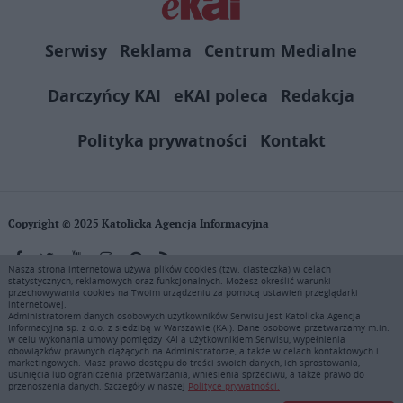
Serwisy
Reklama
Centrum Medialne
Darczyńcy KAI
eKAI poleca
Redakcja
Polityka prywatności
Kontakt
Copyright © 2025 Katolicka Agencja Informacyjna
Nasza strona internetowa używa plików cookies (tzw. ciasteczka) w celach
statystycznych, reklamowych oraz funkcjonalnych. Możesz określić warunki
KAI zastrzega wszelkie prawa do serwisu. Użytkownicy mogą pobierać
przechowywania cookies na Twoim urządzeniu za pomocą ustawień przeglądarki
i drukować fragmenty zawartości serwisu internetowego www.ekai.pl
internetowej.
wyłącznie do użytku osobistego. Publikacja, rozpowszechnianie
Administratorem danych osobowych użytkowników Serwisu jest Katolicka Agencja
Informacyjna sp. z o.o. z siedzibą w Warszawie (KAI). Dane osobowe przetwarzamy m.in.
zawartości niniejszego serwisu lub jej sprzedaż (także framing i in.
w celu wykonania umowy pomiędzy KAI a użytkownikiem Serwisu, wypełnienia
podobne metody), są bez uprzedniej pisemnej zgody KAI zabronione i
obowiązków prawnych ciążących na Administratorze, a także w celach kontaktowych i
stanowią naruszenie ustaw o prawie autorskim, ochronie baz danych i
marketingowych. Masz prawo dostępu do treści swoich danych, ich sprostowania,
usunięcia lub ograniczenia przetwarzania, wniesienia sprzeciwu, a także prawo do
uczciwej konkurencji - będą ścigane przy pomocy wszelkich
przenoszenia danych. Szczegóły w naszej
Polityce prywatności.
dostępnych środków prawnych. Zapraszamy do prenumeraty serwisu