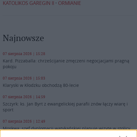
KATOLIKOS GAREGIN II
ORMIANIE
Najnowsze
07 sierpnia 2026 | 15:28
Kard. Pizzaballa: chrześcijanie zmęczeni negocjacjami pragną
pokoju
07 sierpnia 2026 | 15:03
Klaryski w Kłodzku obchodzą 80-lecie
07 sierpnia 2026 | 14:59
Szczyrk: ks. Jan Byrt z ewangelickiej parafii znów łączy wiarę i
sport
07 sierpnia 2026 | 12:49
Moskwa: szef dyplomacji watykańskiej planuje wizytę w stolicy
Rosji