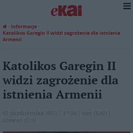
Informacje
Katolikos Garegin II widzi zagrożenie dla istnienia
Armenii
Katolikos Garegin II
widzi zagrożenie dla
istnienia Armenii
02 października 2023 | 17:58 | tom (KAI) |
Erewań Ⓒ Ⓟ