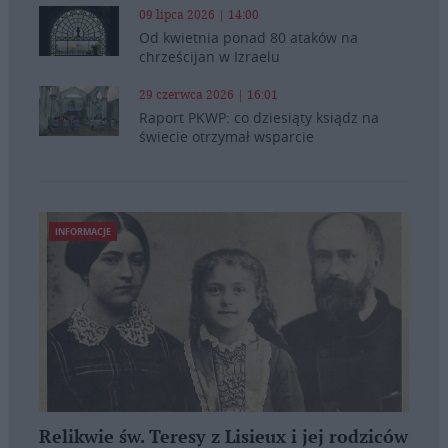
09 lipca 2026 | 14:00
Od kwietnia ponad 80 ataków na
chrześcijan w Izraelu
29 czerwca 2026 | 16:01
Raport PKWP: co dziesiąty ksiądz na
świecie otrzymał wsparcie
INFORMACJE
Relikwie św. Teresy z Lisieux i jej rodziców