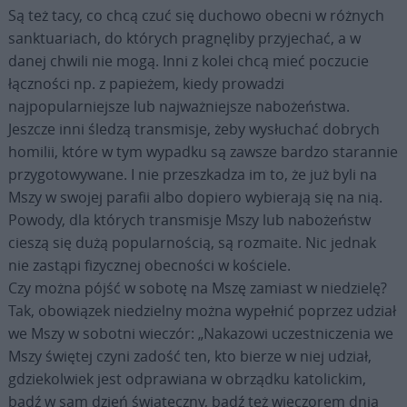
Są też tacy, co chcą czuć się duchowo obecni w różnych
sanktuariach, do których pragnęliby przyjechać, a w
danej chwili nie mogą. Inni z kolei chcą mieć poczucie
łączności np. z papieżem, kiedy prowadzi
najpopularniejsze lub najważniejsze nabożeństwa.
Jeszcze inni śledzą transmisje, żeby wysłuchać dobrych
homilii, które w tym wypadku są zawsze bardzo starannie
przygotowywane. I nie przeszkadza im to, że już byli na
Mszy w swojej parafii albo dopiero wybierają się na nią.
Powody, dla których transmisje Mszy lub nabożeństw
cieszą się dużą popularnością, są rozmaite. Nic jednak
nie zastąpi fizycznej obecności w kościele.
Czy można pójść w sobotę na Mszę zamiast w niedzielę?
Tak, obowiązek niedzielny można wypełnić poprzez udział
we Mszy w sobotni wieczór: „Nakazowi uczestniczenia we
Mszy świętej czyni zadość ten, kto bierze w niej udział,
gdziekolwiek jest odprawiana w obrządku katolickim,
bądź w sam dzień świąteczny, bądź też wieczorem dnia