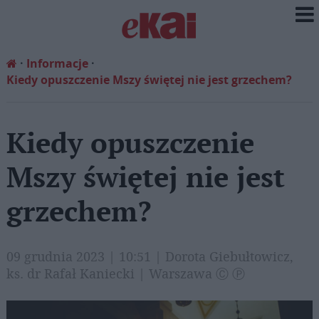
Informacje
Kiedy opuszczenie Mszy świętej nie jest grzechem?
Kiedy opuszczenie
Mszy świętej nie jest
grzechem?
09 grudnia 2023 | 10:51 | Dorota Giebułtowicz,
ks. dr Rafał Kaniecki | Warszawa Ⓒ Ⓟ