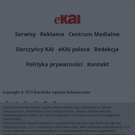
Serwisy
Reklama
Centrum Medialne
Darczyńcy KAI
eKAI poleca
Redakcja
Polityka prywatności
Kontakt
Copyright © 2025 Katolicka Agencja Informacyjna
Nasza strona internetowa używa plików cookies (tzw. ciasteczka) w celach
statystycznych, reklamowych oraz funkcjonalnych. Możesz określić warunki
KAI zastrzega wszelkie prawa do serwisu. Użytkownicy mogą pobierać
przechowywania cookies na Twoim urządzeniu za pomocą ustawień przeglądarki
i drukować fragmenty zawartości serwisu internetowego www.ekai.pl
internetowej.
wyłącznie do użytku osobistego. Publikacja, rozpowszechnianie
Administratorem danych osobowych użytkowników Serwisu jest Katolicka Agencja
Informacyjna sp. z o.o. z siedzibą w Warszawie (KAI). Dane osobowe przetwarzamy m.in.
zawartości niniejszego serwisu lub jej sprzedaż (także framing i in.
w celu wykonania umowy pomiędzy KAI a użytkownikiem Serwisu, wypełnienia
podobne metody), są bez uprzedniej pisemnej zgody KAI zabronione i
obowiązków prawnych ciążących na Administratorze, a także w celach kontaktowych i