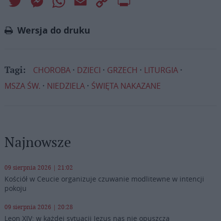
Twitter
Messenger
WhatsApp
Email
Copy
Print
Link
Wersja do druku
CHOROBA
DZIECI
GRZECH
LITURGIA
Tagi:
MSZA ŚW.
NIEDZIELA
ŚWIĘTA NAKAZANE
Najnowsze
09 sierpnia 2026 | 21:02
Kościół w Ceucie organizuje czuwanie modlitewne w intencji
pokoju
09 sierpnia 2026 | 20:28
Leon XIV: w każdej sytuacji Jezus nas nie opuszcza