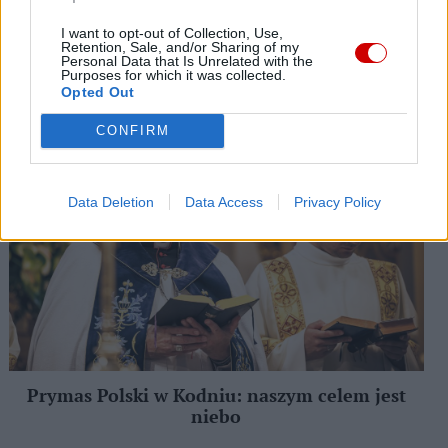
możliwość wysłuchania świątecznych czytań i homilii, a
przez odmówienie modlitw „Chwała na wysokości” i
I want to opt-out of Collection, Use,
Retention, Sale, and/or Sharing of my
„Wierzę w jednego Boga” mieli głębsze przekonanie, że
Personal Data that Is Unrelated with the
Purposes for which it was collected.
uczestniczyli w Mszy niedzielnej i nic nie tracą. Do
Opted Out
skorzystania z formularza niedzielnego skłaniają więc
przede wszystkim racje duszpasterskie.
CONFIRM
KODEŃ
Data Deletion
Data Access
Privacy Policy
Prymas Polski w Kodniu: naszym celem jest
niebo