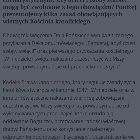
eucharystycznym? Czy dzieci i osoby starsze
mogą być zwolnione z tego obowiązku? Poniżej
prezentujemy kilka zasad obowiązujących
wiernych Kościoła katolickiego.
Obowiązek święcenia Dnia Pańskiego wynika z trzeciego
przykazania Dekalogu, mówiącego: „Pamiętaj, abyś dzień
święty święcił” oraz pierwszego przykazania kościelnego
„W niedzielę i święta nakazane uczestniczyć we Mszy
świętej i powstrzymać się od prac niekoniecznych”.
Kodeks Prawa Kanonicznego
, który reguluje zasady życia
katolików, stwierdza w kanonie 1247: „W niedzielę oraz w
inne dni świąteczne nakazane wierni są zobowiązani
uczestniczyć we Mszy świętej oraz powstrzymać się od
wykonywania tych prac i zajęć, które utrudniają
oddawanie Bogu czci, przeżywanie radości właściwej
dniowi Pańskiemu oraz korzystanie z należnego
odpoczynku duchowego i fizycznego”. Uczestniczenie we