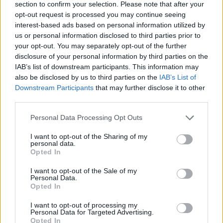
Wspomniana Msza w sobotę wieczór miała ułatwić
section to confirm your selection. Please note that after your
wypełnienie obowiązku niedzielnego.
opt-out request is processed you may continue seeing
interest-based ads based on personal information utilized by
us or personal information disclosed to third parties prior to
Czy sobotnia Msza wieczorna musi być
your opt-out. You may separately opt-out of the further
odprawiona według niedzielnego
disclosure of your personal information by third parties on the
formularza?
IAB’s list of downstream participants. This information may
also be disclosed by us to third parties on the
IAB’s List of
Downstream Participants
that may further disclose it to other
Nie. Każda Msza, czy to ślubna czy pogrzebowa, czy każda
third parties.
inna sprawowana w sobotni wieczór spełnia wymóg
niedzielnej Mszy świętej. Nie musi więc być odprawiona
Personal Data Processing Opt Outs
według niedzielnego formularza liturgicznego i zawierać
I want to opt-out of the Sharing of my
modlitwę „Chwała na wysokości”, dwa czytania przed
personal data.
Ewangelią i Wyznanie wiary: „Wierzę w jednego Boga”
Opted In
(Credo).
I want to opt-out of the Sale of my
Personal Data.
Opted In
Niejednokrotnie księża starają się, by wieczorna Msza
sobotnia była odprawiana według formularza
I want to opt-out of processing my
Personal Data for Targeted Advertising.
niedzielnego, tak, by uczestniczący w niej wierni mieli
Opted In