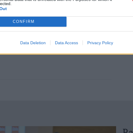
lected.
 misję. Więcej informacji znajdziesz
tutaj
.
Out
CONFIRM
Data Deletion
Data Access
Privacy Policy
Ra