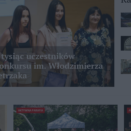
 tysiąc uczestników
nkursu im. Włodzimierza
etrzaka
AKTYWNA PARAFIA
A