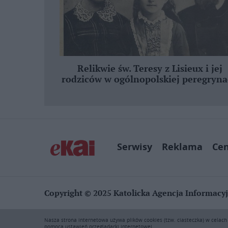
Relikwie św. Teresy z Lisieux i jej
rodziców w ogólnopolskiej peregryna
Serwisy
Reklama
Ce
Copyright © 2025 Katolicka Agencja Informacy
KAI zastrzega wszelkie prawa do serwisu. Użytkownicy mog
Nasza strona internetowa używa plików cookies (tzw. ciasteczka) w celac
rozpowszechnianie zawartości niniejszego serwisu lub jej 
pomocą ustawień przeglądarki internetowej.