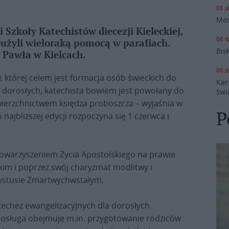
06 s
Med
 Szkoły Katechistów diecezji Kieleckiej,
06 s
łużyli wieloraką pomocą w parafiach.
Bis
. Pawła w Kielcach.
06 s
 której celem jest formacja osób świeckich do
Kar
j dorosłych, katechista bowiem jest powołany do
świ
zwierzchnictwem księdza proboszcza – wyjaśnia w
P
najbliższej edycji rozpoczyna się 1 czerwca i
Stowarzyszeniem Życia Apostolskiego na prawie
eckim i poprzez swój charyzmat modlitwy i
rystusie Zmartwychwstałym.
atechez ewangelizacyjnych dla dorosłych
. Posługa obejmuje m.in. przygotowanie rodziców