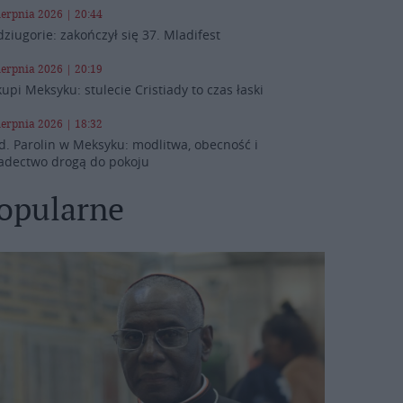
ierpnia 2026 | 20:44
ziugorie: zakończył się 37. Mladifest
ierpnia 2026 | 20:19
kupi Meksyku: stulecie Cristiady to czas łaski
ierpnia 2026 | 18:32
d. Parolin w Meksyku: modlitwa, obecność i
adectwo drogą do pokoju
opularne