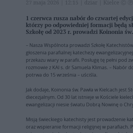
27 maja 2026 | 12:15 | dziar | Kielce Ⓒ Ⓟ
1 czerwca rusza nabór do czwartej edycji
którzy po odpowiedniej formacji będą s
Szkołę od 2023 r. prowadzi Koinonia św
– Nasza Wspólnota prowadzi Szkołę Katechistów,
głoszenia parafialnej katechezy ewangelizacyjne
przekazu wiary w parafii. Posługę tę pełni pod 
rozmowie z KAI s. dr Samuela Klimas. – Nabór do 
potrwa do 15 września – uściśla.
Jak dodaje, Koinonia św. Pawła w Kielcach jest 
diecezjalnym. Od 30 lat istnieje w Kościele kiel
ewangelizacji niesie światu Dobrą Nowinę o Ch
Misją świeckiego katechisty jest prowadzenie k
oraz wspieranie formacji religijnej w parafiach