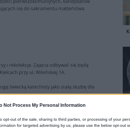
w dzieci pierwszokomunijnych, kandydatów
jących się do sakramentu małżeństwa.
K
sy i rekolekcje. Zajęcia odbywać się będą
ielcach przy ul. Wileńskiej 1A.
ugę świecką katechisty jako stałą służbę dla
osługi duszpasterskiej przekazywania wiary, „od
o Not Process My Personal Information
mat, przez nauczanie, które przygotowuje do
mację stałą” (Franciszek, List Apostolski „Antiquum
to opt-out of the sale, sharing to third parties, or processing of your per
formation for targeted advertising by us, please use the below opt-out s