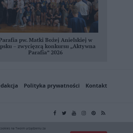
Parafia pw. Matki Bożej Anielskiej w
ipsku – zwycięzcą konkursu „Aktywna
Parafia” 2026
dakcja
Polityka prywatności
Kontakt
kai.pl wyłącznie do użytku osobistego. Publikacja,
 cookies na Twoim urządzeniu za
ej zgody KAI zabronione i stanowią naruszenie ustaw o