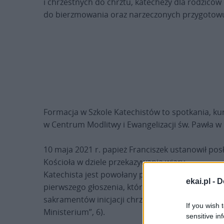
i chrzestnych do chrztu, katechezy dla rodzicó
do bierzmowania oraz narzeczonych przygotowu
Formacja w Szkole Katechistów to spotkania, kur
w Centrum Modlitwy i Ewangelizacji św. Pawła w K
10 maja 2021 r. papież Franciszek ustanowił posł
Kościoła w dziele przekazywania wiary.
Katechista jest powołany przede wszystkim do p
ekai.pl -
D
pierwszego głoszenia, które wprowadza w keryg
sakramentów inicjacji chrześcijańskiej, aż po for
If you wish 
Ministerium”, 6).
sensitive in