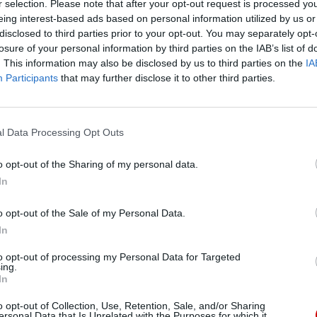
r selection. Please note that after your opt-out request is processed y
cheza ewangelizacyjna dorosłych, obejmująca osoby,
eing interest-based ads based on personal information utilized by us or
disclosed to third parties prior to your opt-out. You may separately opt-
 przygotowania do przyjęcia sakramentów
losure of your personal information by third parties on the IAB’s list of
dotyczy prowadzenia katechez kerygmatycznych dla
. This information may also be disclosed by us to third parties on the
IA
 do sakramentu chrztu; dla rodziców dzieci
Participants
that may further disclose it to other third parties.
dydatów i rodziców młodzieży przygotowującej się
rzeczonych w ramach przygotowania do
 dla dorosłych, którzy wyrażą chęć dalszej
l Data Processing Opt Outs
kaniach parafialnych.
o opt-out of the Sharing of my personal data.
In
Pr
o opt-out of the Sale of my Personal Data.
In
eśmy tu dla Ciebie!
to opt-out of processing my Personal Data for Targeted
ing.
macje z życia Kościoła w Polsce i na świecie.
In
daniu będzie coraz trudniejsze.
o opt-out of Collection, Use, Retention, Sale, and/or Sharing
.pl za pośrednictwem serwisu Patronite.
ersonal Data that Is Unrelated with the Purposes for which it