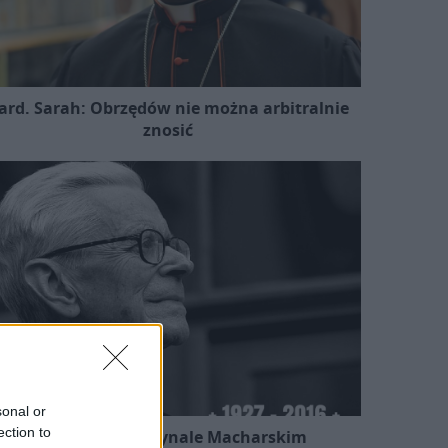
ard. Sarah: Obrzędów nie można arbitralnie
znosić
sonal or
ection to
Kard. Ryś o kardynale Macharskim