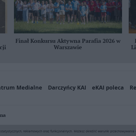
Finał Konkursu Aktywna Parafia 2026 w
cji
Warszawie
L
ntrum Medialne
Darczyńcy KAI
eKAI poleca
Re
jna
ą pobierać i drukować fragmenty zawartości serwisu internetowego www.e
h statystycznych, reklamowych oraz funkcjonalnych. Możesz określić warunki przechowywania
sprzedaż (także framing i in. podobne metody), są bez uprzedniej pisemn