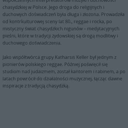
współczesnych interpretatorów muzyki i duchowości
chasydzkiej w Polsce. Jego droga do religijnych i
duchowych doświadczeń była długa i złożona. Prowadziła
od kontrkulturowej sceny lat 80., reggae i rocka, po
mistyczny świat chasydzkich nigunów – medytacyjnych
pieśni, które w tradycji żydowskiej są drogą modlitwy i
duchowego doświadczenia.
Jako współtwórca grupy Katharsis Keller był jednym z
pionierów polskiego reggae. Później poświęcił się
studiom nad judaizmem, został kantorem i rabinem, a po
latach powrócił do działalności muzycznej, łącząc dawne
inspiracje z tradycją chasydzką.