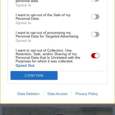
Ministerstwo Sprawiedliwości: kościelna Komisja ds.
personal data.
Opted In
wykorzystania seksualnego małoletnich niezgodna z
prawem
I want to opt-out of the Sale of my
Personal Data.
Opted In
I want to opt-out of processing my
Personal Data for Targeted Advertising.
Opted In
I want to opt-out of Collection, Use,
Retention, Sale, and/or Sharing of my
Personal Data that Is Unrelated with the
Purposes for which it was collected.
Opted Out
CONFIRM
Data Deletion
Data Access
Privacy Policy
Wakacje biskupa Piotra Przyborka