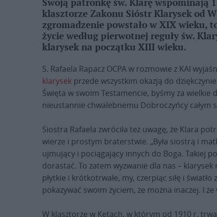
Swoją patronkę św. Klarę wspominają 11
klasztorze Zakonu Sióstr Klarysek od W
zgromadzenie powstało w XIX wieku, to
życie według pierwotnej reguły św. Klar
klarysek na początku XIII wieku.
S. Rafaela Rapacz OCPA w rozmowie z KAI wyjaśnił
klarysek
przede wszystkim okazją do dziękczynien
Święta w swoim Testamencie, byśmy za wielkie 
nieustannie chwalebnemu Dobroczyńcy całym ser
Siostra Rafaela zwróciła też uwagę, że Klara potr
wierze i prostym braterstwie. „Była siostrą i mat
ujmujący i pociągający innych do Boga. Takiej po
dorastać. To zatem wyzwanie dla nas – klarysek n
płytkie i krótkotrwałe, my, czerpiąc siłę i światł
pokazywać swoim życiem, że można inaczej. I że 
W klasztorze w Kętach, w którym od 1910 r. trw