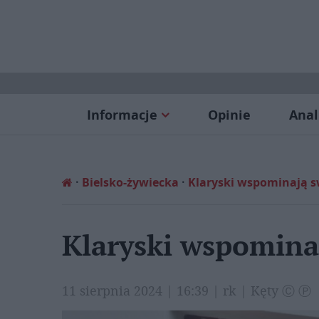
Informacje
Opinie
Anal
Bielsko-żywiecka
Klaryski wspominają s
Klaryski wspomina
11 sierpnia 2024 | 16:39 | rk | Kęty Ⓒ Ⓟ