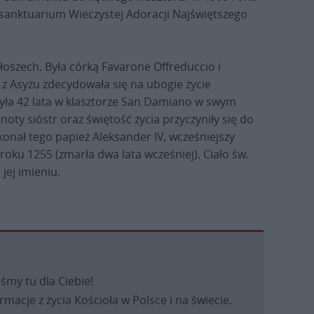
 sanktuarium Wieczystej Adoracji Najświętszego
łoszech. Była córką Favarone Offreduccio i
 z Asyżu zdecydowała się na ubogie życie
żyła 42 lata w klasztorze San Damiano w swym
ty sióstr oraz świętość życia przyczyniły się do
konał tego papież Aleksander IV, wcześniejszy
roku 1255 (zmarła dwa lata wcześniej). Ciało św.
jej imieniu.
eśmy tu dla Ciebie!
macje z życia Kościoła w Polsce i na świecie.