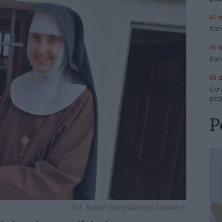
05 s
Kar
05 s
Kar
05 s
Cor
pro
P
Fot. Robert Karp/diecezja.bielsko.pl