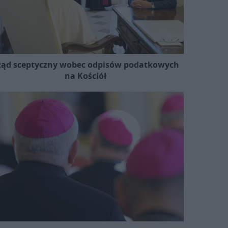
ząd sceptyczny wobec odpisów podatkowych
na Kościół