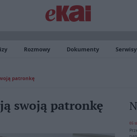
izy
Rozmowy
Dokumenty
Serwisy
woją patronkę
ją swoją patronkę
N
05 s
Prz
pap