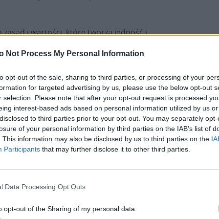
zasad i wartości, które tworzą jedność i
dzinie, zakonach czy innych grupach. Zaznaczył,
o Not Process My Personal Information
ać, jeśli będą oparte na podstawowych, naturalnych
, przebaczenie i wyrozumiałość.
to opt-out of the sale, sharing to third parties, or processing of your per
formation for targeted advertising by us, please use the below opt-out s
enia św. Klary oraz św. Franciszka, przypomnieć
r selection. Please note that after your opt-out request is processed y
zkich zasadach, żeby one nam nie spowszedniały,
eing interest-based ads based on personal information utilized by us or
re traci kolor, a z nim i swoje piękno. Dziękując
disclosed to third parties prior to your opt-out. You may separately opt-
losure of your personal information by third parties on the IAB’s list of
ztorów, zgromadzeń, umiejmy dziękować, ale także
. This information may also be disclosed by us to third parties on the
IA
żyły i były pomocne w zbawieniu wiecznym i
Participants
that may further disclose it to other third parties.
PA) powstał w połowie XIX w. we Francji. Do jego
l Data Processing Opt Outs
Jan Chrzciciel Heurlaut i Matka Maria od św. Klary
pólnoty w Troyes wstąpiła Polka – Ludwika
o opt-out of the Sharing of my personal data.
 przeszczepiła ona zakon Franciszkanek