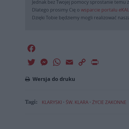
Jednak bez Twojej pomocy sprostanie temu za
Dlatego prosimy Cię o
wsparcie portalu eKAI
Dzięki Tobie będziemy mogli realizować naszą
Facebook
Twitter
Messenger
WhatsApp
Email
Copy
Print
Link
Wersja do druku
KLARYSKI
ŚW. KLARA
ŻYCIE ZAKONNE
Tagi: