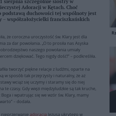
 sierpnia szczególnie siostry w
ieczystej Adoracji w Kętach. Choć
 podstawą duchowości tej wspólnoty jest
y – współzałożycielki franciszkańskich
R
a, że coroczna uroczystość św. Klary jest dla
ia za dar powołania. „O to prosiła nas Asyska
dobrodziejstwo naszego powołania umiały
cem dziękować. Tego nigdy dość!” – podkreśliła.
afiła tworzyć piękne relacje z ludźmi, oparte na
ką w sposób tak przejrzysty i naturalny, że aż
stawy wciąż się uczymy i staramy się do niej
a te czasy. Gdy więzi międzyludzkie są tak kruche,
o z Boga i wpatrując się we wzór św. Klary, mamy
warto” – dodała.
a nieprzerwanie
adoracja
Jezusa ukrytego w