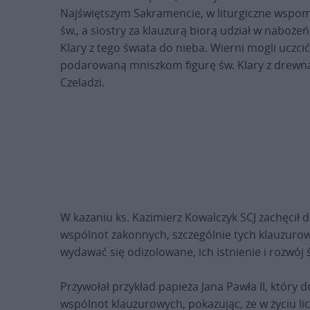
Najświętszym Sakramencie, w liturgiczne wspom
św., a siostry za klauzurą biorą udział w naboże
Klary z tego świata do nieba. Wierni mogli uczcić
podarowaną mniszkom figurę św. Klary z drewna
Czeladzi.
W kazaniu ks. Kazimierz Kowalczyk SCJ zachęcił d
wspólnot zakonnych, szczególnie tych klauzurow
wydawać się odizolowane, ich istnienie i rozwój 
Przywołał przykład papieża Jana Pawła II, który 
wspólnot klauzurowych, pokazując, że w życiu liczą