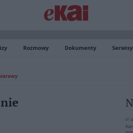
izy
Rozmowy
Dokumenty
Serwisy
ymiarowy
jnie
N
07 s
Kar
pra