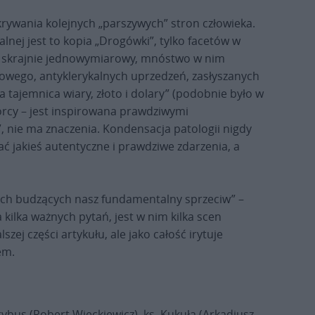
krywania kolejnych „parszywych” stron człowieka.
lnej jest to kopia „Drogówki”, tylko facetów w
lm skrajnie jednowymiarowy, mnóstwo w nim
wego, antyklerykalnych uprzedzeń, zasłyszanych
 tajemnica wiary, złoto i dolary” (podobnie było w
wórcy – jest inspirowana prawdziwymi
ś”, nie ma znaczenia. Kondensacja patologii nigdy
ać jakieś autentyczne i prawdziwe zdarzenia, a
ach budzących nasz fundamentalny sprzeciw” –
a kilka ważnych pytań, jest w nim kilka scen
zej części artykułu, ale jako całość irytuje
em.
Trybus (Robert Więckiewicz), ks. Kukuła (Arkadiusz