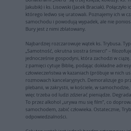
Jakubik) i ks. Lisowski (Jacek Braciak). Połączyło 
którego ledwo się uratowali. Poznajemy ich w cz
samochodu i powodują wypadek, ale nie ponios
Bury jest z nimi zblatowany.
Najbardziej rozczarowuje wątek ks. Trybusa. Typ
„Samotność, okrutna siostra śmierci” – filozofu
jednocześnie gospodyni, która zachodzi w ciążę
z pamięci cytuje Biblię, podając dokładne adresy
człowieczeństwa w kazaniach (próbuje w nich us
rozmowach kancelaryjnych. Demoralizuje go prz
plebanii, w zakrystii, w kościele, w samochodzie,
więc trzeba od ludzi zdzierać pieniądze. Degrad
To przez alkohol „urywa mu się film”, co doprow
samochodem, zabić człowieka. Ostatecznie, Try
odpowiedzialności.