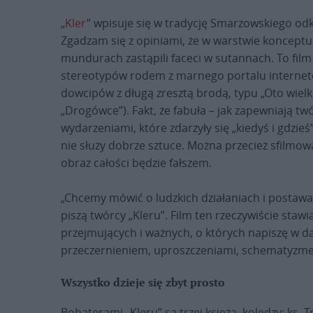
„
Kler
” wpisuje się w tradycję Smarzowskiego od
Zgadzam się z opiniami, że w warstwie konceptua
mundurach zastąpili faceci w sutannach. To fi
stereotypów rodem z marnego portalu interneto
dowcipów z długą zresztą brodą, typu „Oto wielka
„Drogówce”). Fakt, że fabuła – jak zapewniają t
wydarzeniami, które zdarzyły się „kiedyś i gdzie
nie służy dobrze sztuce. Można przecież sfilmow
obraz całości będzie fałszem.
„Chcemy mówić o ludzkich działaniach i postaw
piszą twórcy „Kleru”. Film ten rzeczywiście stawi
przejmujących i ważnych, o których napiszę w dals
przeczernieniem, uproszczeniami, schematyzm
Wszystko dzieje się zbyt prosto
Bohaterami „Kleru” są trzej księża, koledzy: ks. 