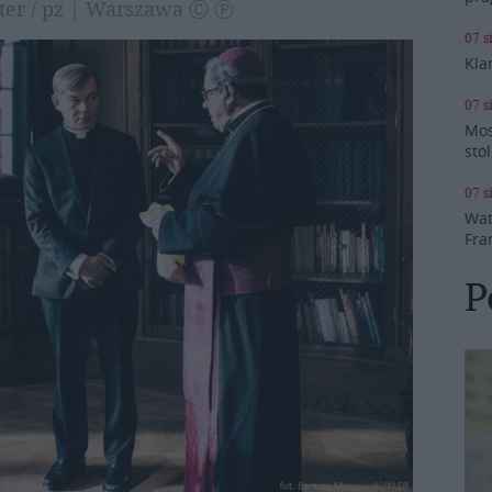
uter / pz | Warszawa Ⓒ Ⓟ
07 s
Kla
07 s
Mos
stol
07 s
Wat
Fra
P