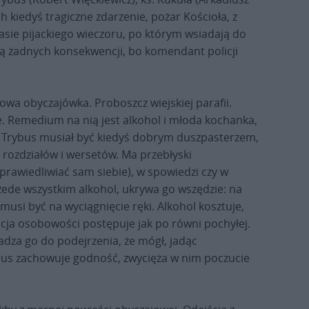
ich kiedyś tragiczne zdarzenie, pożar Kościoła, z
asie pijackiego wieczoru, po którym wsiadają do
ą żadnych konsekwencji, bo komendant policji
owa obyczajówka. Proboszcz wiejskiej parafii.
je. Remedium na nią jest alkohol i młoda kochanka,
. Trybus musiał być kiedyś dobrym duszpasterzem,
 rozdziałów i wersetów. Ma przebłyski
prawiedliwiać sam siebie), w spowiedzi czy w
ede wszystkim alkohol, ukrywa go wszędzie: na
 musi być na wyciągnięcie ręki. Alkohol kosztuje,
acja osobowości postępuje jak po równi pochyłej.
adza go do podejrzenia, że mógł, jadąc
bus zachowuje godność, zwycięża w nim poczucie