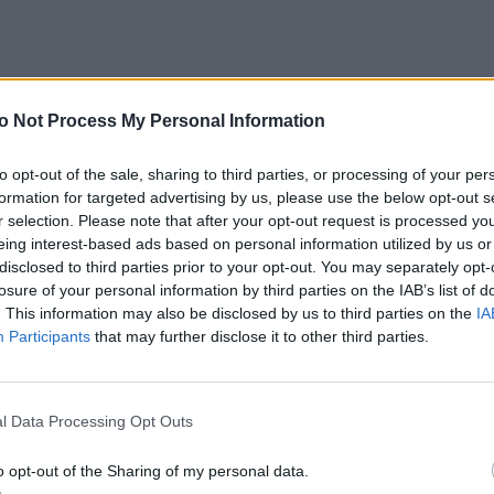
butora podkreśla się, że celem
filmu
nie jest
ka osób wierzących: „Wiarę uznajemy za jedną z
o Not Process My Personal Information
Twórca rzucił tylko światło na funkcjonowanie
przez grzesznych ludzi”. Myślę, że jest to poważny
to opt-out of the sale, sharing to third parties, or processing of your per
niezwykle ważnej sfery, owszem osobistej, intymnej,
formation for targeted advertising by us, please use the below opt-out s
r selection. Please note that after your opt-out request is processed y
wo ją pokazać na ekranie, nie każdy jest
eing interest-based ads based on personal information utilized by us or
się zawsze z kryzysu wiary, jak pisał ks. Józef
disclosed to third parties prior to your opt-out. You may separately opt-
„Kler” to nie tylko film o pedofilii, jak zapowiadano
losure of your personal information by third parties on the IAB’s list of
 na temat duchownych i Kościoła. Nie da się o tym
. This information may also be disclosed by us to third parties on the
IA
rę wiary.
Participants
that may further disclose it to other third parties.
ze swoich poprzednich filmów, np. z „Drogówki”.
cji drogowej, wszyscy bez wyjątku byli „odrażający,
l Data Processing Opt Outs
jonariuszy w ciemnym zaułku, o szarej godzinie.
 złym”. Tak oto, przez ciemne okulary, reżyser
o opt-out of the Sharing of my personal data.