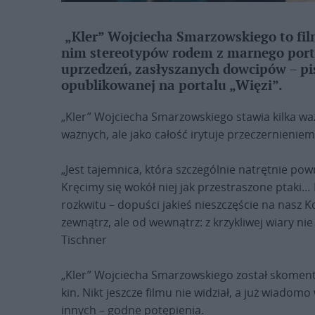
„Kler” Wojciecha Smarzowskiego to fi
nim stereotypów rodem z marnego port
uprzedzeń, zasłyszanych dowcipów – pis
opublikowanej na portalu „Więzi”.
„Kler” Wojciecha Smarzowskiego stawia kilka waż
ważnych, ale jako całość irytuje przeczernieni
„Jest tajemnica, która szczególnie natrętnie pow
Kręcimy się wokół niej jak przestraszone ptaki… N
rozkwitu – dopuści jakieś nieszczęście na nasz K
zewnątrz, ale od wewnątrz: z krzykliwej wiary nie 
Tischner
„Kler” Wojciecha Smarzowskiego został skomen
kin. Nikt jeszcze filmu nie widział, a już wiadomo
innych – godne potępienia.