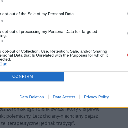
In
o opt-out of the Sale of my Personal Data.
 Łubieński opublikował w „Tygodniku Powszechnym”
In
ł: „Skatologia u Smarzowskiego (…) służy za
utalność, dosłowność, drastyczność modne są na
to opt-out of processing my Personal Data for Targeted
ing.
as mesjanizm i potrzebujemy Smarzowskiego
In
można i tak myśleć. (…) Polska smarzowska ma
zieć, w niej jakiejś alarmującej diagnozy, chichocze
o opt-out of Collection, Use, Retention, Sale, and/or Sharing
ersonal Data that Is Unrelated with the Purposes for which it
u tak, i dobrze mu z tym. Słowem, dla takiej
lected.
Out
hciany. Również dla zawodowych moralistów,
 w poczuciu własnej wyższości, w prawie do
CONFIRM
ność do autoironii, do podważania, nawet
Data Deletion
Data Access
Privacy Policy
elniejszą zdolnością polskiej kultury. Co
z Żeromskiego i Sienkiewicza, który cierpliwie
ekt polemiczny. Lecz chciany-niechciany pejzaż
ej terapeutycznej jednak tradycji”.