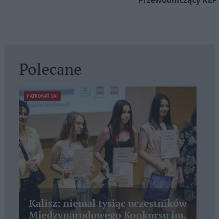
Przewodniczący KEP 
Polecane
PATRONAT KAI
Kalisz: niemal tysiąc uczestników
Międzynarodowego Konkursu im.