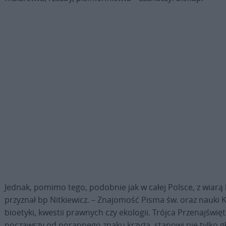
Jednak, pomimo tego, podobnie jak w całej Polsce, z wiarą b
przyznał bp Nitkiewicz. – Znajomość Pisma św. oraz nauki 
bioetyki, kwestii prawnych czy ekologii. Trójca Przenajświę
począwszy od porannego znaku krzyża, stanowi nie tylko g