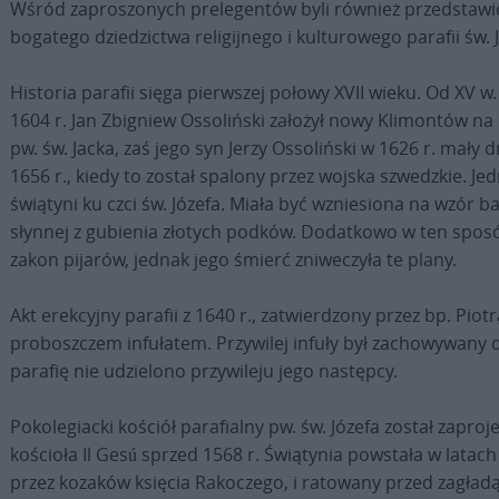
Wśród zaproszonych prelegentów byli również przedstawic
bogatego dziedzictwa religijnego i kulturowego parafii św. 
Historia parafii sięga pierwszej połowy XVII wieku. Od XV w.
1604 r. Jan Zbigniew Ossoliński założył nowy Klimontów na
pw. św. Jacka, zaś jego syn Jerzy Ossoliński w 1626 r. mały 
1656 r., kiedy to został spalony przez wojska szwedzkie. Je
świątyni ku czci św. Józefa. Miała być wzniesiona na wzór ba
słynnej z gubienia złotych podków. Dodatkowo w ten sposób
zakon pijarów, jednak jego śmierć zniweczyła te plany.
Akt erekcyjny parafii z 1640 r., zatwierdzony przez bp. Pio
proboszczem infułatem. Przywilej infuły był zachowywany d
parafię nie udzielono przywileju jego następcy.
Pokolegiacki kościół parafialny pw. św. Józefa został zap
kościoła Il Gesú sprzed 1568 r. Świątynia powstała w latac
przez kozaków księcia Rakoczego, i ratowany przed zagład