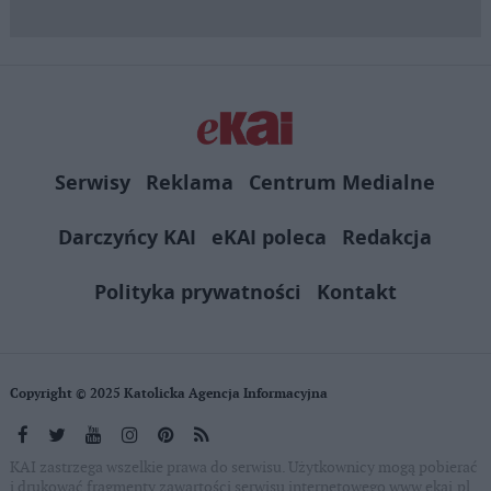
Serwisy
Reklama
Centrum Medialne
Darczyńcy KAI
eKAI poleca
Redakcja
Polityka prywatności
Kontakt
Copyright © 2025 Katolicka Agencja Informacyjna
KAI zastrzega wszelkie prawa do serwisu. Użytkownicy mogą pobierać
i drukować fragmenty zawartości serwisu internetowego www.ekai.pl