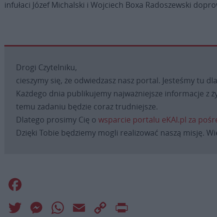
infułaci Józef Michalski i Wojciech Boxa Radoszewski dopr
Drogi Czytelniku,
cieszymy się, że odwiedzasz nasz portal. Jesteśmy tu dla
Każdego dnia publikujemy najważniejsze informacje z ży
temu zadaniu będzie coraz trudniejsze.
Dlatego prosimy Cię o
wsparcie portalu eKAI.pl za poś
Dzięki Tobie będziemy mogli realizować naszą misję. Wi
Facebook
Twitter
Messenger
WhatsApp
Email
Copy
Print