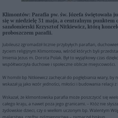
Klimontów: Parafia pw. św. Józefa świętowała ju
się w niedzielę 31 maja, a centralnym punktem 
sandomierski Krzysztof Nitkiewicz, którą konce
proboszczem parafii.
Jubileusz zgromadził licznie przybyłych parafian, duchowie
życiem religijnym Klimontowa, wśród których byli przedst
Imienia Jezus m. Dorota Polak. Był to wyjątkowy czas dziękc
współtworzyła duchowe i społeczne oblicze miejscowości.
W homilii bp Nitkiewicz zachęcał do pogłębiania wiary, by n
wskazał ją jako wzór jedności, miłości i budowania relacji
Wskazał, że klimontowska parafia może poszczycić się wiel
całego kraju, a nawet poza jego granicami. – Któż nie słys
żydowskie dzieci, czy o wielkim uczonym bp. Walentym Wój
malarstwa, rzeźby, piśmiennictwa – zaznaczył biskup.