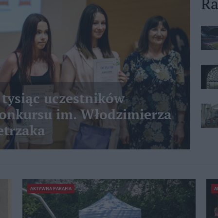
Ra
 tysiąc uczestników
nkursu im. Włodzimierza
etrzaka
AKTYWNA PARAFIA
A