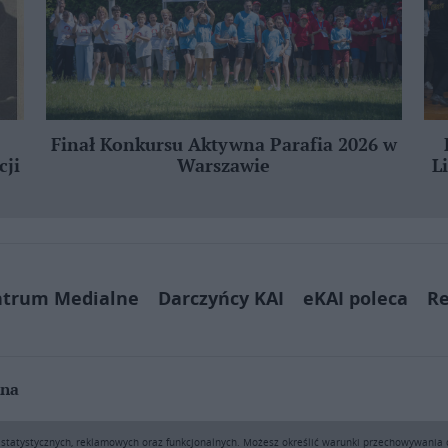
Finał Konkursu Aktywna Parafia 2026 w
cji
Warszawie
L
ntrum Medialne
Darczyńcy KAI
eKAI poleca
Re
jna
ą pobierać i drukować fragmenty zawartości serwisu internetowego www.e
h statystycznych, reklamowych oraz funkcjonalnych. Możesz określić warunki przechowywania