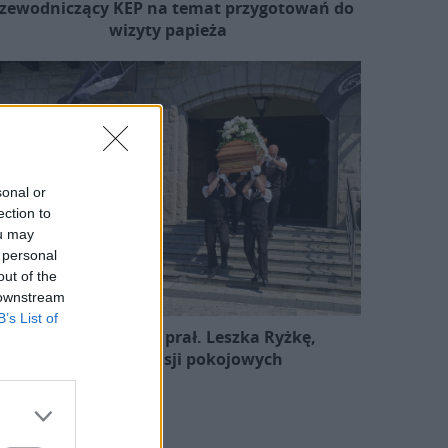
zewodniczący KEP na temat przygotowań do
wizyty papieża
sonal or
ection to
ou may
 personal
out of the
 downstream
B’s List of
Pożegnano śp. ks. prał. Leszka Ryżkę,
uczestnika misji pokojowych