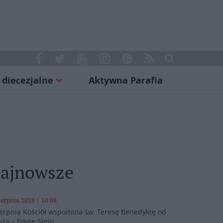
 diecezjalne
Aktywna Parafia
ajnowsze
ierpnia 2026 | 10:06
ierpnia Kościół wspomina św. Teresę Benedyktę od
yża – Edytę Stein