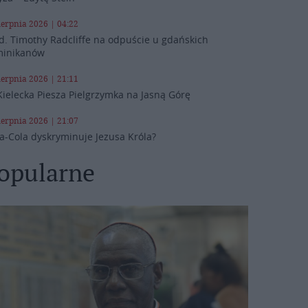
ierpnia 2026 | 04:22
d. Timothy Radcliffe na odpuście u gdańskich
inikanów
ierpnia 2026 | 21:11
Kielecka Piesza Pielgrzymka na Jasną Górę
ierpnia 2026 | 21:07
a-Cola dyskryminuje Jezusa Króla?
opularne