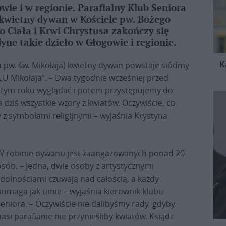
ie i w regionie. Parafialny Klub Seniora
 kwietny dywan w Kościele pw. Bożego
o Ciała i Krwi Chrystusa zakończy się
yne takie dzieło w Głogowie i regionie.
K
a pw. św. Mikołaja) kwietny dywan powstaje siódmy
„U Mikołaja”. – Dwa tygodnie wcześniej przed
 tym roku wyglądać i potem przystępujemy do
a dziś wszystkie wzory z kwiatów. Oczywiście, co
 z symbolami religijnymi – wyjaśnia Krystyna
W robinie dywanu jest zaangażowanych ponad 20
osób. – Jedna, dwie osoby z artystycznymi
zdolnościami czuwają nad całością, a każdy
pomaga jak umie – wyjaśnia kierownik klubu
seniora. – Oczywiście nie dalibyśmy rady, gdyby
nasi parafianie nie przynieśliby kwiatów. Ksiądz