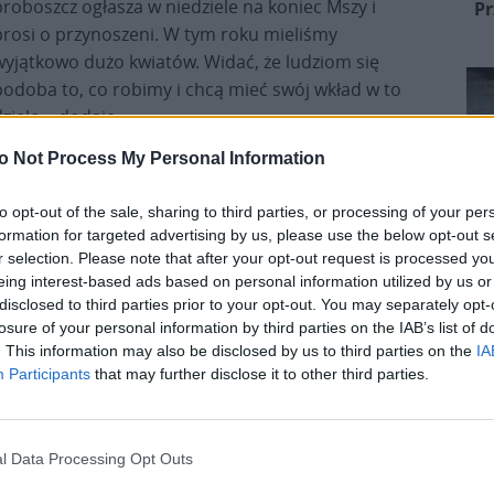
proboszcz ogłasza w niedziele na koniec Mszy i
Pr
prosi o przynoszeni. W tym roku mieliśmy
wyjątkowo dużo kwiatów. Widać, że ludziom się
podoba to, co robimy i chcą mieć swój wkład w to
dzieło – dodaje.
o Not Process My Personal Information
ztoru ojców redemptorystów z Kościoła pw. św.
dzie Msza św. – Robimy to wszystko z miłości do
to opt-out of the sale, sharing to third parties, or processing of your per
świątynia jest pod wezwaniem Bożego Ciała, a to
formation for targeted advertising by us, please use the below opt-out s
r selection. Please note that after your opt-out request is processed y
eing interest-based ads based on personal information utilized by us or
disclosed to third parties prior to your opt-out. You may separately opt-
losure of your personal information by third parties on the IAB’s list of
. This information may also be disclosed by us to third parties on the
IA
Participants
that may further disclose it to other third parties.
l Data Processing Opt Outs
ało, aż do zmierzchu.