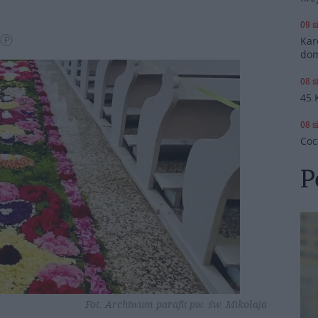
09 s
 Ⓟ
Kar
dom
08 s
45 
08 s
Coc
P
Fot. Archiwum parafii pw. św. Mikołaja