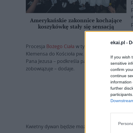
Amerykańskie zakonnice kochające
koszykówkę stały się sensacją
ekai.pl -
D
Procesja
Bożego Ciała
w tym roku wyruszy z klas
Klemensa do Kościoła pw. Bożego Ciała, gdzie bę
If you wish 
Pana Jezusa – podkreśla pani Krystyna. – Nasza 
sensitive in
zobowiązuje – dodaje.
confirm you
continue se
information 
further disc
participants
Downstream 
Persona
Kwietny dywan będzie można zobaczyć w Boże Ci