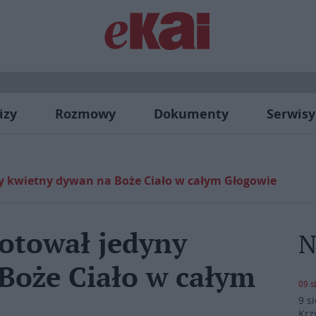
izy
Rozmowy
Dokumenty
Serwisy
ny kwietny dywan na Boże Ciało w całym Głogowie
gotował jedyny
N
Boże Ciało w całym
09 s
9 s
Krz