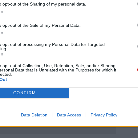
o opt-out of the Sharing of my personal data.
zie proboszczem jest ks. Stanisław Brasse, działa
In
cje. Mamy zajęcia artystyczne i kulinarne, ale też
wycieczki – wyjaśnia kierowniczka. – Przede
o opt-out of the Sale of my Personal Data.
 organizacji odpustu i dożynek, czy niedawno po
In
– dodaje.
to opt-out of processing my Personal Data for Targeted
ing.
In
o opt-out of Collection, Use, Retention, Sale, and/or Sharing
ersonal Data that Is Unrelated with the Purposes for which it
lected.
Out
eśmy tu dla Ciebie!
CONFIRM
macje z życia Kościoła w Polsce i na świecie.
daniu będzie coraz trudniejsze.
.pl za pośrednictwem serwisu Patronite.
Data Deletion
Data Access
Privacy Policy
 misję. Więcej informacji znajdziesz
tutaj
.