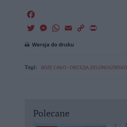
Facebook
Twitter
Messenger
WhatsApp
Email
Copy
Print
Link
Wersja do druku
BOŻE CIAŁO
DIECEZJA ZIELONOGÓRSK
Tagi:
Polecane