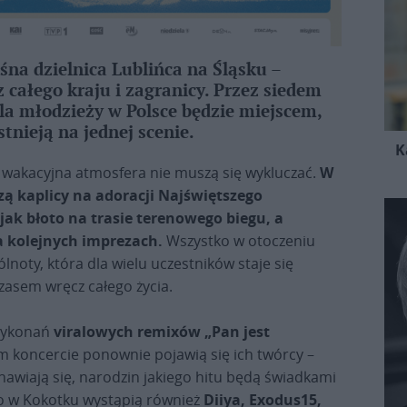
eśna dzielnica Lublińca na Śląsku –
całego kraju i zagranicy. Przez siedem
dla młodzieży w Polsce będzie miejscem,
tnieją na jednej scenie.
K
i wakacyjna atmosfera nie muszą się wykluczać.
W
szą kaplicy na adoracji Najświętszego
jak błoto na trasie terenowego biegu, a
na kolejnych imprezach.
Wszystko w otoczeniu
noty, która dla wielu uczestników staje się
zasem wręcz całego życia.
 wykonań
viralowych remixów „Pan jest
ym koncercie ponownie pojawią się ich twórcy –
tanawiają się, narodzin jakiego hitu będą świadkami
bo w Kokotku wystąpią również
Diiya, Exodus15,