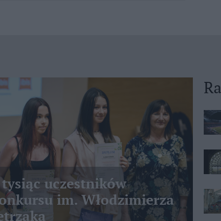
Ra
 tysiąc uczestników
nkursu im. Włodzimierza
etrzaka