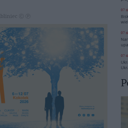
07 s
Lubliniec Ⓒ Ⓟ
Bis
wie
07 s
Nar
upa
07 s
Ukr
Ukr
P