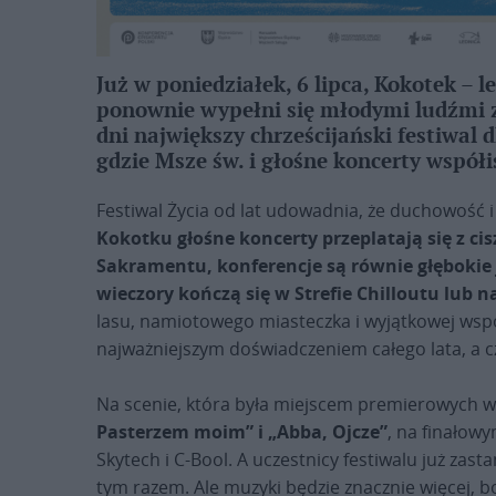
Już w poniedziałek, 6 lipca, Kokotek – l
ponownie wypełni się młodymi ludźmi z 
dni największy chrześcijański festiwal 
gdzie Msze św. i głośne koncerty współis
Festiwal Życia od lat udowadnia, że duchowość 
Kokotku głośne koncerty przeplatają się z ci
Sakramentu, konferencje są równie głębokie 
wieczory kończą się w Strefie Chilloutu lub 
lasu, namiotowego miasteczka i wyjątkowej wspól
najważniejszym doświadczeniem całego lata, a c
Na scenie, która była miejscem premierowych
Pasterzem moim” i „Abba, Ojcze”
, na finałow
Skytech i C-Bool. A uczestnicy festiwalu już zas
tym razem. Ale muzyki będzie znacznie więcej, 