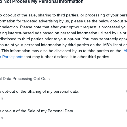
o Not Process My Personal Information
Bieg Festiwalowicza – ekstremalny bieg terenowy,
który od lat należy do najbardziej
to opt-out of the sale, sharing to third parties, or processing of your per
charakterystycznych wydarzeń Festiwalu Życia.
Nie
formation for targeted advertising by us, please use the below opt-out s
zabraknie również muzycznego wieczoru
r selection. Please note that after your opt-out request is processed y
uwielbienia, który poprowadzą o. Adam
eing interest-based ads based on personal information utilized by us or
Szustak i o. Tomasz „Wodzu” Nowak wraz z
disclosed to third parties prior to your opt-out. You may separately opt-
losure of your personal information by third parties on the IAB’s list of
festiwalowym zespołem 3 Dni 3 Noce.
Dla wielu
. This information may also be disclosed by us to third parties on the
IA
uczestników właśnie to wydarzenie jest najbardziej
Participants
that may further disclose it to other third parties.
wyczekiwanym momentem całego tygodnia, a
doświadczenie modlitwy i uwielbienia zostawia w
ich trwały ślad na lata.
l Data Processing Opt Outs
a co roku, bo wiedzą, że czeka tam coś więcej niż
o opt-out of the Sharing of my personal data.
szą niczego udawać, gdzie mogą bawić się i
In
wyznających te same wartości
– coś, czego na co
ć w swoim środowisku
– mówi Szymon Zmarlicki,
o opt-out of the Sale of my Personal Data.
In