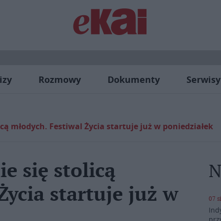
izy
Rozmowy
Dokumenty
Serwisy
cą młodych. Festiwal Życia startuje już w poniedziałek
e się stolicą
N
ycia startuje już w
07 s
Ind
prz