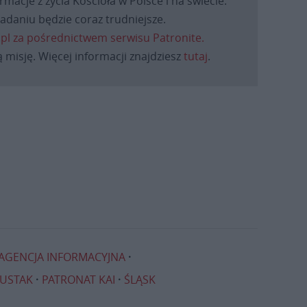
macje z życia Kościoła w Polsce i na świecie.
daniu będzie coraz trudniejsze.
.pl za pośrednictwem serwisu Patronite.
 misję. Więcej informacji znajdziesz
tutaj
.
 AGENCJA INFORMACYJNA
ZUSTAK
PATRONAT KAI
ŚLĄSK