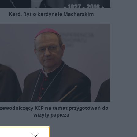
Kard. Ryś o kardynale Macharskim
zewodniczący KEP na temat przygotowań do
wizyty papieża