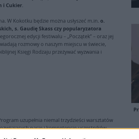
 i Cukier
.
na. W Kokotku będzie można usłyszeć m.in.
o.
kich, s. Gaudię Skass czy popularyzatora
gorocznej edycji festiwalu – „Początek” – oraz jej
wiadają rozmowy o naszym miejscu w świecie,
 biblijnej Księgi Rodzaju przeżywać wyzwania i
Pr
Program uzupełnia niemal trzydzieści warsztatów
rozwijających pasje i kompetencje uczestników,
codzienne plenerowe
Msze Święte
oraz kultowy już