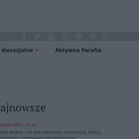
 diecezjalne
Aktywna Parafia
ajnowsze
ierpnia 2026 | 23:10
yjski biskup: nie potrzebujemy misjonarzy, którzy
yjeżdżają z gotowymi odpowiedziami