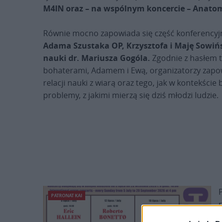
M4IN oraz – na wspólnym koncercie – Anatom
Równie mocno zapowiada się część konferencyj
Adama Szustaka OP, Krzysztofa i Maję Sowińs
nauki dr. Mariusza Gogóla.
Zgodnie z hasłem te
bohaterami, Adamem i Ewą, organizatorzy zapo
relacji nauki z wiarą oraz tego, jak w kontekście
problemy, z jakimi mierzą się dziś młodzi ludzie.
PATRONAT KAI