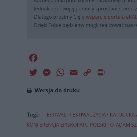
Każdego dnia publikujemy najważniejsze infor
Jednak bez Twojej pomocy sprostanie temu za
Dlatego prosimy Cię o
wsparcie portalu eKAI
Dzięki Tobie będziemy mogli realizować naszą
Facebook
Twitter
Messenger
WhatsApp
Email
Copy
Print
Link
Wersja do druku
FESTIWAL
FESTIWAL ŻYCIA
KATOLICKA
Tagi:
KONFERENCJA EPISKOPATU POLSKI
O. ADAM S