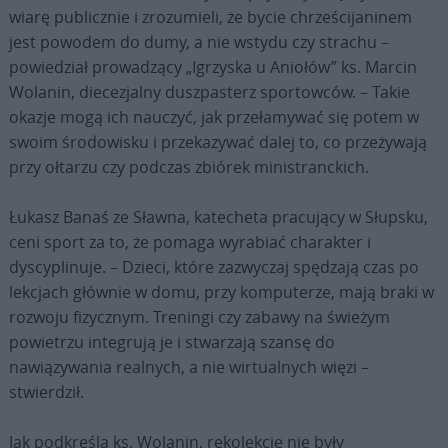
wiarę publicznie i zrozumieli, że bycie chrześcijaninem
jest powodem do dumy, a nie wstydu czy strachu –
powiedział prowadzący „Igrzyska u Aniołów” ks. Marcin
Wolanin, diecezjalny duszpasterz sportowców. – Takie
okazje mogą ich nauczyć, jak przełamywać się potem w
swoim środowisku i przekazywać dalej to, co przeżywają
przy ołtarzu czy podczas zbiórek ministranckich.
Łukasz Banaś ze Sławna, katecheta pracujący w Słupsku,
ceni sport za to, że pomaga wyrabiać charakter i
dyscyplinuje. – Dzieci, które zazwyczaj spędzają czas po
lekcjach głównie w domu, przy komputerze, mają braki w
rozwoju fizycznym. Treningi czy zabawy na świeżym
powietrzu integrują je i stwarzają szansę do
nawiązywania realnych, a nie wirtualnych więzi –
stwierdził.
Jak podkreśla ks. Wolanin, rekolekcje nie były