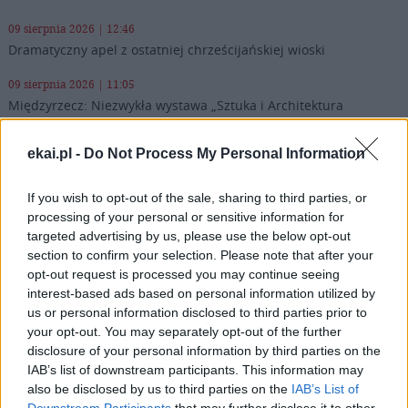
09 sierpnia 2026 | 12:46
Dramatyczny apel z ostatniej chrześcijańskiej wioski
09 sierpnia 2026 | 11:05
Międzyrzecz: Niezwykła wystawa „Sztuka i Architektura
Biskupstwa Lubuskiego”
ekai.pl -
Do Not Process My Personal Information
09 sierpnia 2026 | 10:06
9 sierpnia Kościół wspomina św. Teresę Benedyktę od Krzyża –
Edytę Stein
If you wish to opt-out of the sale, sharing to third parties, or
processing of your personal or sensitive information for
09 sierpnia 2026 | 09:58
targeted advertising by us, please use the below opt-out
Pielgrzymi u patrona diecezji w Jędrzejowie
section to confirm your selection. Please note that after your
opt-out request is processed you may continue seeing
Popularne
interest-based ads based on personal information utilized by
us or personal information disclosed to third parties prior to
your opt-out. You may separately opt-out of the further
disclosure of your personal information by third parties on the
IAB’s list of downstream participants. This information may
also be disclosed by us to third parties on the
IAB’s List of
Downstream Participants
that may further disclose it to other