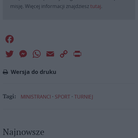
misję. Więcej informacji znajdziesz
tutaj
.
Facebook
Twitter
Messenger
WhatsApp
Email
Copy
Print
Link
Wersja do druku
MINISTRANCI
SPORT
TURNIEJ
Tagi:
Najnowsze