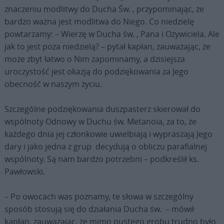
znaczeniu modlitwy do Ducha Św. , przypominając, że
bardzo ważna jest modlitwa do Niego. Co niedzielę
powtarzamy: – Wierzę w Ducha św. , Pana i Ożywiciela. Ale
jak to jest poza niedzielą? – pytał kapłan, zauważając, że
może zbyt łatwo o Nim zapominamy, a dzisiejsza
uroczystość jest okazją do podziękowania za Jego
obecność w naszym życiu.
Szczególne podziękowania duszpasterz skierował do
wspólnoty Odnowy w Duchu św. Metanoia, za to, że
każdego dnia jej członkowie uwielbiają i wypraszają Jego
dary i jako jedna z grup decydują o obliczu parafialnej
wspólnoty. Są nam bardzo potrzebni – podkreślił ks.
Pawłowski.
– Po owocach was poznamy, te słowa w szczególny
sposób stosują się do działania Ducha św. – mówił
kapłan, zauważając, że mimo pustego grobu trudno było