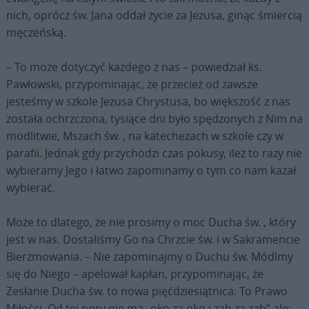
nich, oprócz św. Jana oddał życie za Jezusa, ginąc śmiercią
męczeńską.
– To może dotyczyć każdego z nas – powiedział ks.
Pawłowski, przypominając, że przecież od zawsze
jesteśmy w szkole Jezusa Chrystusa, bo większość z nas
została ochrzczona, tysiące dni było spędzonych z Nim na
modlitwie, Mszach św. , na katechezach w szkole czy w
parafii. Jednak gdy przychodzi czas pokusy, ileż to razy nie
wybieramy Jego i łatwo zapominamy o tym co nam kazał
wybierać.
Może to dlatego, że nie prosimy o moc Ducha św. , który
jest w nas. Dostaliśmy Go na Chrzcie św. i w Sakramencie
Bierzmowania. – Nie zapominajmy o Duchu św. Módlmy
się do Niego – apelował kapłan, przypominając, że
Zesłanie Ducha św. to nowa pięćdziesiątnica. To Prawo
Miłości. Od tej pory nie ma „oko za oko i ząb za ząb” ale: