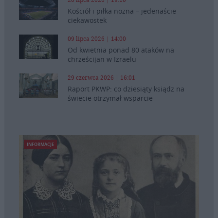
Kościół i piłka nożna – jedenaście
ciekawostek
09 lipca 2026 | 14:00
Od kwietnia ponad 80 ataków na
chrześcijan w Izraelu
29 czerwca 2026 | 16:01
Raport PKWP: co dziesiąty ksiądz na
świecie otrzymał wsparcie
INFORMACJE