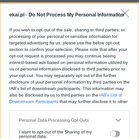
ekai.pl -
Do Not Process My Personal Information
Drogi Czytelniku,
If you wish to opt-out of the sale, sharing to third parties, or
cieszymy się, że odwiedzasz nasz portal. Jesteśmy
processing of your personal or sensitive information for
tu dla Ciebie!
targeted advertising by us, please use the below opt-out
Każdego dnia publikujemy najważniejsze
section to confirm your selection. Please note that after your
opt-out request is processed you may continue seeing
informacje z życia Kościoła w Polsce i na świecie.
interest-based ads based on personal information utilized by
Jednak bez Twojej pomocy sprostanie temu
us or personal information disclosed to third parties prior to
zadaniu będzie coraz trudniejsze.
your opt-out. You may separately opt-out of the further
disclosure of your personal information by third parties on the
Dlatego prosimy Cię o
wsparcie portalu eKAI.pl za
IAB’s list of downstream participants. This information may
pośrednictwem serwisu Patronite.
also be disclosed by us to third parties on the
IAB’s List of
Dzięki Tobie będziemy mogli realizować naszą
Downstream Participants
that may further disclose it to other
misję. Więcej informacji znajdziesz
tutaj
.
third parties.
Personal Data Processing Opt Outs
I want to opt-out of the Sharing of my
personal data.