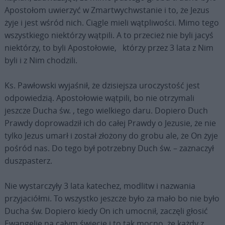
Apostołom uwierzyć w Zmartwychwstanie i to, że Jezus
żyje i jest wśród nich. Ciągle mieli wątpliwości. Mimo tego
wszystkiego niektórzy wątpili. A to przecież nie byli jacyś
niektórzy, to byli Apostołowie, którzy przez 3 lata z Nim
byli i z Nim chodzili.
Ks. Pawłowski wyjaśnił, że dzisiejsza uroczystość jest
odpowiedzią. Apostołowie wątpili, bo nie otrzymali
jeszcze Ducha św. , tego wielkiego daru. Dopiero Duch
Prawdy doprowadził ich do całej Prawdy o Jezusie, że nie
tylko Jezus umarł i został złożony do grobu ale, że On żyje
pośród nas. Do tego był potrzebny Duch św. – zaznaczył
duszpasterz.
Nie wystarczyły 3 lata katechez, modlitw i nazwania
przyjaciółmi. To wszystko jeszcze było za mało bo nie było
Ducha św. Dopiero kiedy On ich umocnił, zaczęli głosić
Ewangelię na całym świecie i to tak mocno, że każdy z