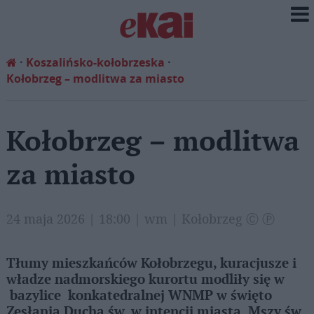
Koszalińsko-kołobrzeska
Kołobrzeg – modlitwa za miasto
Kołobrzeg – modlitwa
za miasto
24 maja 2026 | 18:00 | wm | Kołobrzeg Ⓒ Ⓟ
Tłumy mieszkańców Kołobrzegu, kuracjusze i
władze nadmorskiego kurortu modliły się w
bazylice konkatedralnej WNMP w święto
Zesłania Ducha św. w intencji miasta. Mszy św.