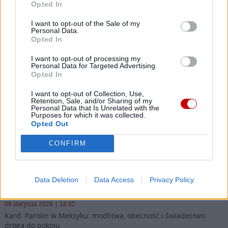
Facebook
Opted In
I want to opt-out of the Sale of my
Twitter
Messenger
WhatsApp
Email
Copy
Print
Personal Data.
Opted In
Link
Wersja do druku
I want to opt-out of processing my
Personal Data for Targeted Advertising.
Opted In
I want to opt-out of Collection, Use,
Retention, Sale, and/or Sharing of my
Personal Data that Is Unrelated with the
Najnowsze
Purposes for which it was collected.
Opted Out
06 sierpnia 2026 | 20:44
CONFIRM
Medziugorie: zakończył się 37. Mladifest
06 sierpnia 2026 | 20:19
Data Deletion
Data Access
Privacy Policy
Biskupi Meksyku: stulecie Cristiady to czas łaski
06 sierpnia 2026 | 18:32
Kard. Parolin w Meksyku: modlitwa, obecność i świadectwo
drogą do pokoju