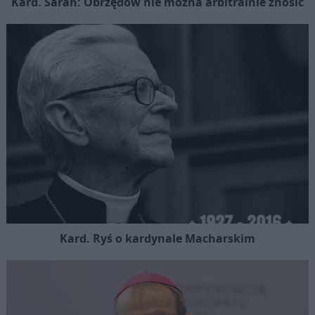
Kard. Sarah: Obrzędów nie można arbitralnie znosić
Kard. Ryś o kardynale Macharskim