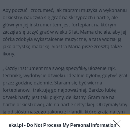
Aby poczuć i zrozumieć, jak zabrzmi muzyka w wykonaniu
orkiestry, nauczyła się grać na skrzypcach i harfie, ale
głównym jej instrumentem jest fortepian, na którym
zaczęła się uczyć grać w wieku 5 lat. Mama chciała, aby jej
córka zdobyła wykształcenie muzyczne, a tata widział ją
jako artystkę malarkę. Siostra Maria pisze zresztą także
ikony.
„Każdy instrument ma swoją specyfikę, ułożenie rąk,
technikę, wydobycie dźwięku. Idealnie byłoby, gdybyś grał
przez godzinę dziennie. Staram się być wierna
fortepianowi, traktuję go najpoważniej. Bardzo lubię
dźwięk harfy, jest taki piękny, delikatny. Gram nie na
harfie orkiestrowej, ale na harfie celtyckiej. Otrzymałyśmy
ją od sióstr naszego zakonu z Irlandii, które grają na tym
instrumencie. To bardzo cenny prezent. Nie umiałam
ekai.pl -
Do Not Process My Personal Information
grać, ale kiedy przynieśli harfę, w końcu się nauczyłam,