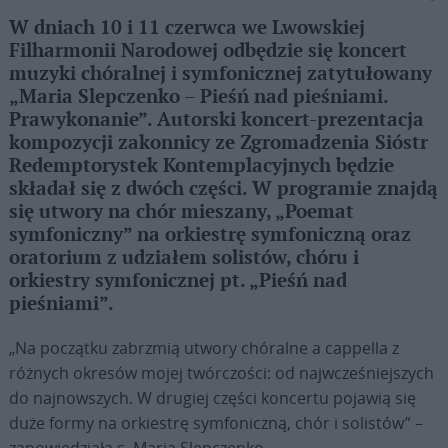
W dniach 10 i 11 czerwca we Lwowskiej
Filharmonii Narodowej odbędzie się koncert
muzyki chóralnej i symfonicznej zatytułowany
„Maria Slepczenko – Pieśń nad pieśniami.
Prawykonanie”. Autorski koncert-prezentacja
kompozycji zakonnicy ze Zgromadzenia Sióstr
Redemptorystek Kontemplacyjnych będzie
składał się z dwóch części. W programie znajdą
się utwory na chór mieszany, „Poemat
symfoniczny” na orkiestrę symfoniczną oraz
oratorium z udziałem solistów, chóru i
orkiestry symfonicznej pt. „Pieśń nad
pieśniami”.
„Na początku zabrzmią utwory chóralne a cappella z
różnych okresów mojej twórczości: od najwcześniejszych
do najnowszych. W drugiej części koncertu pojawią się
duże formy na orkiestrę symfoniczną, chór i solistów” –
zapowiedziała s. Maria Slepczenko.