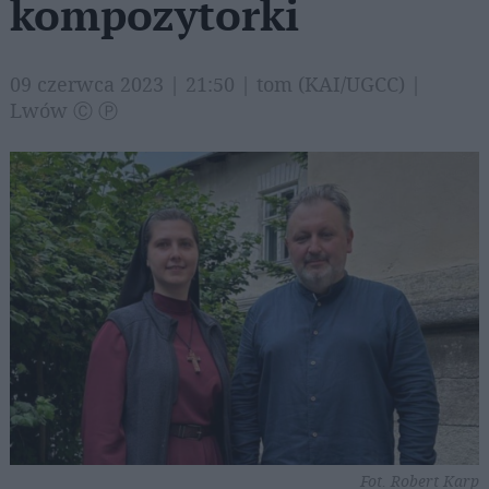
kompozytorki
09 czerwca 2023 | 21:50 | tom (KAI/UGCC) |
Lwów Ⓒ Ⓟ
Fot. Robert Karp