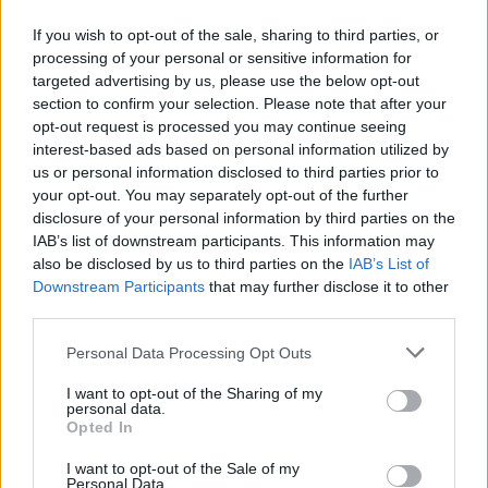
znalazłam nauczyciela, który uczył mnie i jeszcze jedną
If you wish to opt-out of the sale, sharing to third parties, or
zakonnicę” – wyznała s. Maria.
processing of your personal or sensitive information for
targeted advertising by us, please use the below opt-out
W swej celi ma pianino elektroniczne, dzięki niemu i
section to confirm your selection. Please note that after your
słuchawkom może nocami pisać muzykę, nie
opt-out request is processed you may continue seeing
przeszkadzając reszcie sióstr. Tworzy ona muzykę
interest-based ads based on personal information utilized by
us or personal information disclosed to third parties prior to
chóralną i liturgiczną, którą można usłyszeć podczas
your opt-out. You may separately opt-out of the further
nabożeństw, instrumentalną i orkiestrową, w
disclosure of your personal information by third parties on the
szczególności na chór i orkiestrę symfoniczną, chór i
IAB’s list of downstream participants. This information may
orkiestrę kameralną.
also be disclosed by us to third parties on the
IAB’s List of
Downstream Participants
that may further disclose it to other
Zaznaczyła, że jej zakon jest typu kontemplacyjnego, nie
third parties.
prowadzi misji, siostry nie pracują w parafiach i
Personal Data Processing Opt Outs
szpitalach. Żyją we wspólnocie. „Naszą główną misją jest
dawanie świadectwa swoją obecnością, że Bóg jest i że
I want to opt-out of the Sharing of my
personal data.
jest miłością. Ale to nie znaczy, że tylko się modlimy, że
Opted In
nas nie widać. Choć jesteśmy klasztorem zamkniętym, to
I want to opt-out of the Sale of my
modlimy się razem z ludźmi, komunikujemy się z nimi,
Personal Data.