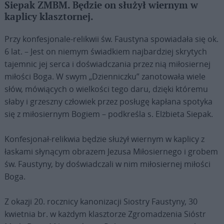
Siepak ZMBM. Będzie on służył wiernym w
kaplicy klasztornej.
Przy konfesjonale-relikwii św. Faustyna spowiadała się ok.
6 lat. – Jest on niemym świadkiem najbardziej skrytych
tajemnic jej serca i doświadczania przez nią miłosiernej
miłości Boga. W swym „Dzienniczku” zanotowała wiele
słów, mówiących o wielkości tego daru, dzięki któremu
słaby i grzeszny człowiek przez posługę kapłana spotyka
się z miłosiernym Bogiem – podkreśla s. Elżbieta Siepak.
Konfesjonał-relikwia będzie służył wiernym w kaplicy z
łaskami słynącym obrazem Jezusa Miłosiernego i grobem
św. Faustyny, by doświadczali w nim miłosiernej miłości
Boga.
Z okazji 20. rocznicy kanonizacji Siostry Faustyny, 30
kwietnia br. w każdym klasztorze Zgromadzenia Sióstr