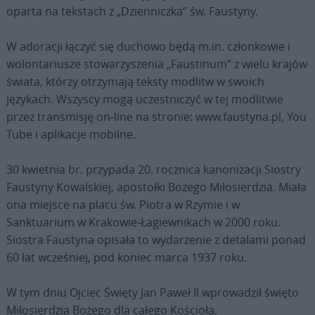
oparta na tekstach z „Dzienniczka” św. Faustyny.
W adoracji łączyć się duchowo będą m.in. członkowie i
wolontariusze stowarzyszenia „Faustinum” z wielu krajów
świata, którzy otrzymają teksty modlitw w swoich
językach. Wszyscy mogą uczestniczyć w tej modlitwie
przez transmisję on-line na stronie: www.faustyna.pl, You
Tube i aplikacje mobilne.
30 kwietnia br. przypada 20. rocznica kanonizacji Siostry
Faustyny Kowalskiej, apostołki Bożego Miłosierdzia. Miała
ona miejsce na placu św. Piotra w Rzymie i w
Sanktuarium w Krakowie-Łagiewnikach w 2000 roku.
Siostra Faustyna opisała to wydarzenie z detalami ponad
60 lat wcześniej, pod koniec marca 1937 roku.
W tym dniu Ojciec Święty Jan Paweł II wprowadził święto
Miłosierdzia Bożego dla całego Kościoła.