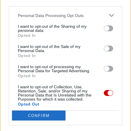
third parties.
07 sierpnia 2026 | 17:22
Kard. Parolin: pokój zaczyna się od empatii wobec cierpienia
Personal Data Processing Opt Outs
07 sierpnia 2026 | 16:41
I want to opt-out of the Sharing of my
Leon XIV spotka się we Francji z ofiarami wykorzystywania w
personal data.
Kościele
Opted In
I want to opt-out of the Sale of my
07 sierpnia 2026 | 16:31
Personal Data.
Boliwijscy biskupi w obliczu kryzysu apelują o sprawiedliwość
Opted In
społeczną i pokój
I want to opt-out of processing my
07 sierpnia 2026 | 16:13
Personal Data for Targeted Advertising.
Opted In
Zwierzchnik UKGK: Świętowanie Przemienienia Pańskiego to
spotkanie z Chrystusem
I want to opt-out of Collection, Use,
Retention, Sale, and/or Sharing of my
Popularne
Personal Data that Is Unrelated with the
Purposes for which it was collected.
Opted Out
CONFIRM