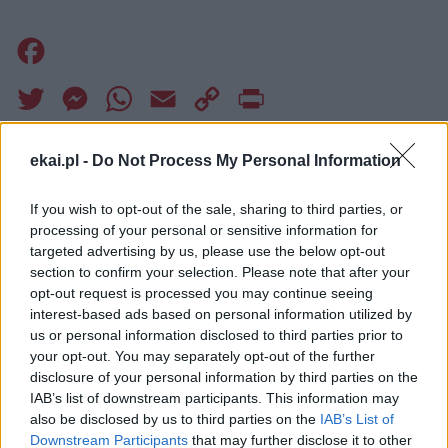
Facebook
Twitter
Messenger
WhatsApp
Email
Copy
Print
Link
Wersja do druku
ekai.pl -
Do Not Process My Personal Information
If you wish to opt-out of the sale, sharing to third parties, or
processing of your personal or sensitive information for
KONFESJONAŁ
KOŚCIÓŁ
Tagi:
targeted advertising by us, please use the below opt-out
SANKTUARIUM BOŻEGO MIŁOSIERDZIA
section to confirm your selection. Please note that after your
opt-out request is processed you may continue seeing
ŚW. FAUSTYNA KOWALSKA
interest-based ads based on personal information utilized by
us or personal information disclosed to third parties prior to
your opt-out. You may separately opt-out of the further
disclosure of your personal information by third parties on the
IAB’s list of downstream participants. This information may
Najnowsze
also be disclosed by us to third parties on the
IAB’s List of
Downstream Participants
that may further disclose it to other