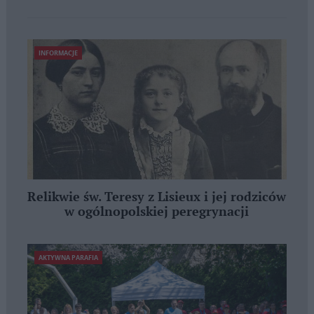
INFORMACJE
Relikwie św. Teresy z Lisieux i jej rodziców
w ogólnopolskiej peregrynacji
AKTYWNA PARAFIA