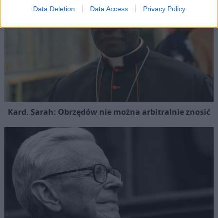
Data Deletion
Data Access
Privacy Policy
Kard. Sarah: Obrzędów nie można arbitralnie znosić