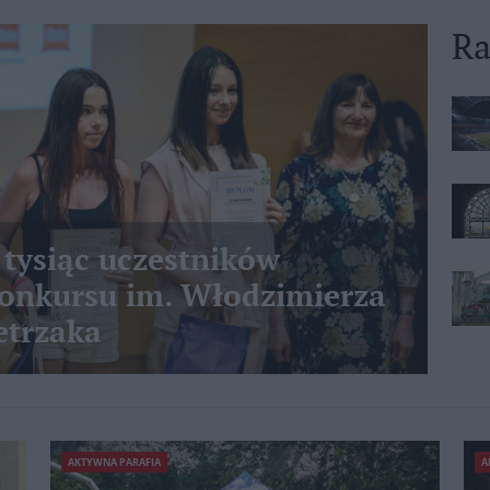
Ra
 tysiąc uczestników
nkursu im. Włodzimierza
etrzaka
AKTYWNA PARAFIA
A