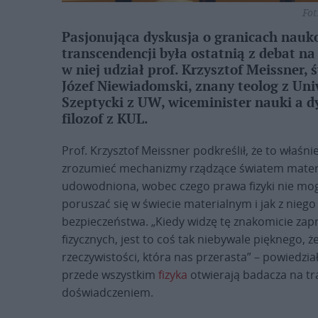
Fot
Pasjonująca dyskusja o granicach nauk
transcendencji była ostatnią z debat na
w niej udział prof. Krzysztof Meissner, ś
Józef Niewiadomski, znany teolog z Uni
Szeptycki z UW, wiceminister nauki a dy
filozof z KUL.
Prof. Krzysztof Meissner podkreślił, że to właśnie
zrozumieć mechanizmy rządzące światem materia
udowodniona, wobec czego prawa fizyki nie mog
poruszać się w świecie materialnym i jak z nieg
bezpieczeństwa. „Kiedy widzę tę znakomicie zapr
fizycznych, jest to coś tak niebywale pięknego, 
rzeczywistości, która nas przerasta” – powiedział 
przede wszystkim
fizyka
otwierają badacza na tr
doświadczeniem.