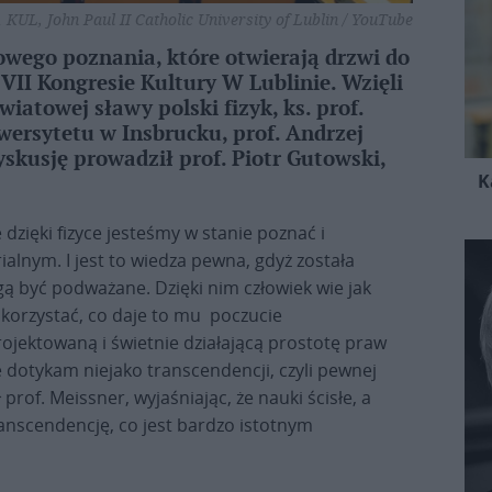
. KUL, John Paul II Catholic University of Lublin / YouTube
owego poznania, które otwierają drzwi do
 VII Kongresie Kultury W Lublinie. Wzięli
wiatowej sławy polski fizyk, ks. prof.
wersytetu w Insbrucku, prof. Andrzej
skusję prowadził prof. Piotr Gutowski,
K
 dzięki fizyce jesteśmy w stanie poznać i
lnym. I jest to wiedza pewna, gdyż została
ą być podważane. Dzięki nim człowiek wie jak
o korzystać, co daje to mu poczucie
ojektowaną i świetnie działającą prostotę praw
że dotykam niejako transcendencji, czyli pewnej
prof. Meissner, wyjaśniając, że nauki ścisłe, a
anscendencję, co jest bardzo istotnym