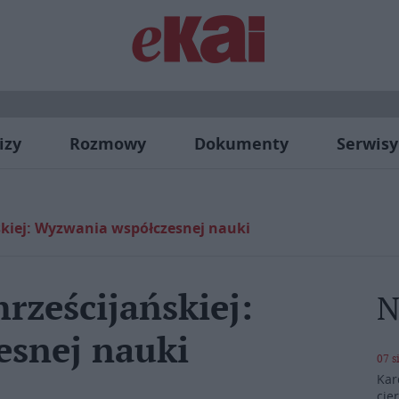
izy
Rozmowy
Dokumenty
Serwisy
skiej: Wyzwania współczesnej nauki
rześcijańskiej:
N
snej nauki
07 s
Kar
cie