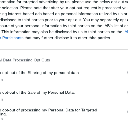
formation for targeted advertising by us, please use the below opt-out s
ostatnich stuleciach Bóg był traktowany jako
r selection. Please note that after your opt-out request is processed y
swego rodzaju „zapchajdziura”, gdyż wstawiano go
eing interest-based ads based on personal information utilized by us or
w te „dziury”, na które nauka nie miała odpowiedzi.
disclosed to third parties prior to your opt-out. You may separately opt-
łumaczył, że rola religii jest w istocie zupełnie
losure of your personal information by third parties on the IAB’s list of
. This information may also be disclosed by us to third parties on the
IA
inna, gdyż daje człowiekowi odpowiedź na
Participants
that may further disclose it to other third parties.
najbardziej podstawowe pytania: o sens życia, czy
 nadzieję wobec cierpienia i zła, co nie jest
że Biblia w swoim przesłaniu niesie nadzieję, że
l Data Processing Opt Outs
zapomni o nas i nas wybawi. I to jej przesłanie
zelkich zdobyczy nauki. Stanowi też podstawę
o opt-out of the Sharing of my personal data.
a, niezależnie od stopnia jego religijności.
In
o opt-out of the Sale of my Personal Data.
In
to opt-out of processing my Personal Data for Targeted
ing.
In