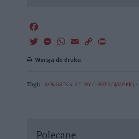
Facebook
Twitter
Messenger
WhatsApp
Email
Copy
Print
Link
Wersja do druku
KONGRES KULTURY CHRZEŚCIJAŃSKIEJ
Tagi:
Polecane