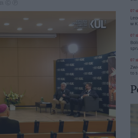
lin Ⓒ Ⓟ
07 s
Leo
w K
07 s
Bol
spr
07 s
Zwi
to 
P