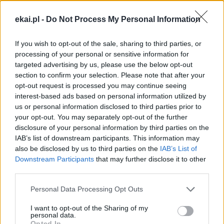
ekai.pl -
Do Not Process My Personal Information
KAPŁAŃSTWO
KARD. MARIO GRECH
Tagi:
If you wish to opt-out of the sale, sharing to third parties, or
KONSYSTORZ
SYNODALNOŚĆ
processing of your personal or sensitive information for
targeted advertising by us, please use the below opt-out
section to confirm your selection. Please note that after your
opt-out request is processed you may continue seeing
interest-based ads based on personal information utilized by
Najnowsze
us or personal information disclosed to third parties prior to
your opt-out. You may separately opt-out of the further
disclosure of your personal information by third parties on the
09 sierpnia 2026 | 04:22
IAB’s list of downstream participants. This information may
Kard. Timothy Radcliffe na odpuście u gdańskich dominikanów
also be disclosed by us to third parties on the
IAB’s List of
Downstream Participants
that may further disclose it to other
08 sierpnia 2026 | 21:11
third parties.
45 Kielecka Piesza Pielgrzymka na Jasną Górę
Personal Data Processing Opt Outs
08 sierpnia 2026 | 21:07
Coca-Cola dyskryminuje Jezusa Króla?
I want to opt-out of the Sharing of my
personal data.
08 sierpnia 2026 | 20:19
Opted In