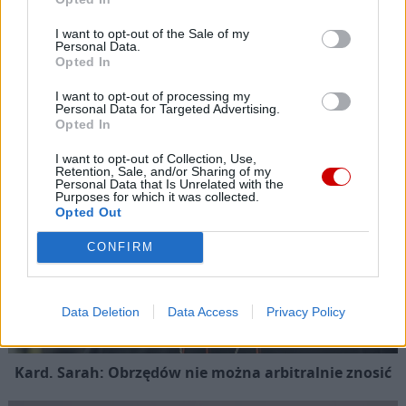
Siostra Wolfers: w czasach kryzysu radość ma siłę polityczną
I want to opt-out of the Sale of my
Personal Data.
Popularne
Opted In
I want to opt-out of processing my
Personal Data for Targeted Advertising.
Opted In
I want to opt-out of Collection, Use,
Retention, Sale, and/or Sharing of my
Personal Data that Is Unrelated with the
Purposes for which it was collected.
Opted Out
CONFIRM
Data Deletion
Data Access
Privacy Policy
Kard. Sarah: Obrzędów nie można arbitralnie znosić