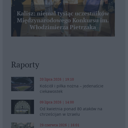
Kalisz: niemal tysiąc uczestników
Międzynarodowego Konkursu im.
Włodzimierza Pietrzaka
Raporty
20 lipca 2026 | 19:10
Kościół i piłka nożna – jedenaście
ciekawostek
09 lipca 2026 | 14:00
Od kwietnia ponad 80 ataków na
chrześcijan w Izraelu
29 czerwca 2026 | 16:01