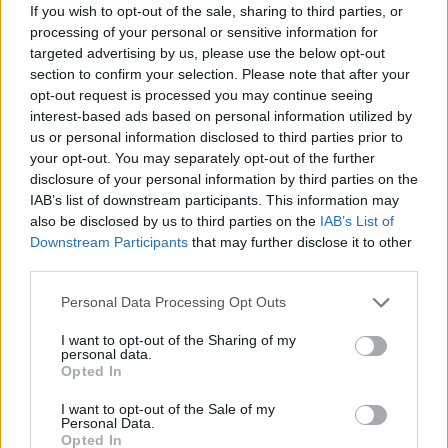
pośrednictwem serwisu Patronite.
If you wish to opt-out of the sale, sharing to third parties, or
processing of your personal or sensitive information for
Dzięki Tobie będziemy mogli realizować naszą
targeted advertising by us, please use the below opt-out
misję. Więcej informacji znajdziesz
tutaj
.
section to confirm your selection. Please note that after your
opt-out request is processed you may continue seeing
interest-based ads based on personal information utilized by
us or personal information disclosed to third parties prior to
your opt-out. You may separately opt-out of the further
Facebook
disclosure of your personal information by third parties on the
IAB’s list of downstream participants. This information may
Twitter
Messenger
WhatsApp
Email
Copy
Print
also be disclosed by us to third parties on the
IAB’s List of
Downstream Participants
that may further disclose it to other
Link
third parties.
Wersja do druku
Personal Data Processing Opt Outs
I want to opt-out of the Sharing of my
personal data.
AZJA
CYFRYZACJA
EWANGELIZACJA
INDIE
Tagi:
Opted In
SZTUCZNA INTELIGENCJA
WARSZTATY
I want to opt-out of the Sale of my
Personal Data.
Opted In