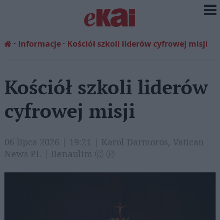
Informacje
Kościół szkoli liderów cyfrowej misji
Kościół szkoli liderów
cyfrowej misji
06 lipca 2026 | 19:21 | Karol Darmoros, Vatican
News PL | Benaulim Ⓒ Ⓟ