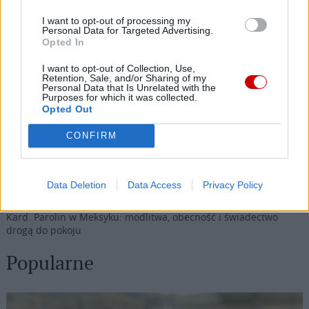
I want to opt-out of processing my
Personal Data for Targeted Advertising.
Najnowsze
Opted In
I want to opt-out of Collection, Use,
07 sierpnia 2026 | 05:20
Retention, Sale, and/or Sharing of my
Personal Data that Is Unrelated with the
Gaza: 300 dzieci zabitych w ciągu 300 dni
Purposes for which it was collected.
Opted Out
06 sierpnia 2026 | 20:44
Medziugorie: zakończył się 37. Mladifest
CONFIRM
06 sierpnia 2026 | 20:19
Biskupi Meksyku: stulecie Cristiady to czas łaski
Data Deletion
Data Access
Privacy Policy
06 sierpnia 2026 | 18:32
Kard. Parolin w Meksyku: modlitwa, obecność i świadectwo
drogą do pokoju
Popularne