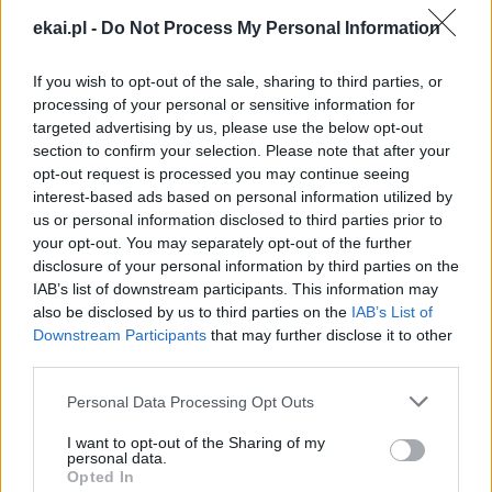
I ŚWIATOWY DZIEŃ UBOGICH
KRAKÓW
Tagi:
ekai.pl -
Do Not Process My Personal Information
KRAKOWSKA
If you wish to opt-out of the sale, sharing to third parties, or
processing of your personal or sensitive information for
targeted advertising by us, please use the below opt-out
section to confirm your selection. Please note that after your
Najnowsze
opt-out request is processed you may continue seeing
interest-based ads based on personal information utilized by
us or personal information disclosed to third parties prior to
06 sierpnia 2026 | 16:15
your opt-out. You may separately opt-out of the further
Nuncjusz na Ukrainie: wojna wciąż pochłania ofiary
disclosure of your personal information by third parties on the
IAB’s list of downstream participants. This information may
06 sierpnia 2026 | 15:59
also be disclosed by us to third parties on the
IAB’s List of
Papież do młodych w Asyżu: idźcie na peryferie i budujcie
Downstream Participants
that may further disclose it to other
cywilizację miłości
third parties.
06 sierpnia 2026 | 14:51
Personal Data Processing Opt Outs
Kardynał Aveline: dla Avvenire o odrodzeniu wiary we Francji
I want to opt-out of the Sharing of my
06 sierpnia 2026 | 14:32
personal data.
Opted In
ZaMisje.pl – serwis Diakonii Misyjnej Ruchu Światło-Życie