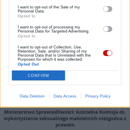
I want to opt-out of the Sale of my
Popularne
Personal Data.
Opted In
I want to opt-out of processing my
Personal Data for Targeted Advertising.
Opted In
I want to opt-out of Collection, Use,
Retention, Sale, and/or Sharing of my
Personal Data that Is Unrelated with the
Purposes for which it was collected.
Opted Out
CONFIRM
Data Deletion
Data Access
Privacy Policy
Ministerstwo Sprawiedliwości: kościelna Komisja ds.
wykorzystania seksualnego małoletnich niezgodna z
prawem