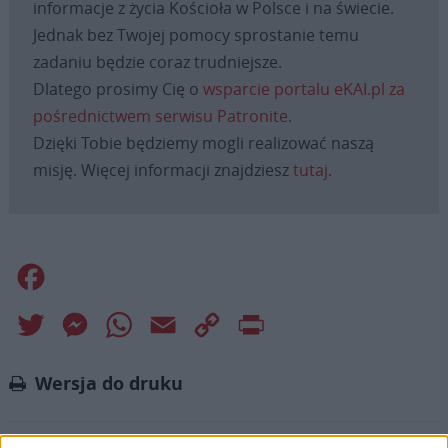
informacje z życia Kościoła w Polsce i na świecie.
Jednak bez Twojej pomocy sprostanie temu
zadaniu będzie coraz trudniejsze.
Dlatego prosimy Cię o
wsparcie portalu eKAI.pl za
pośrednictwem serwisu Patronite.
Dzięki Tobie będziemy mogli realizować naszą
misję. Więcej informacji znajdziesz
tutaj
.
Facebook
Twitter
Messenger
WhatsApp
Email
Copy
Print
Link
Wersja do druku