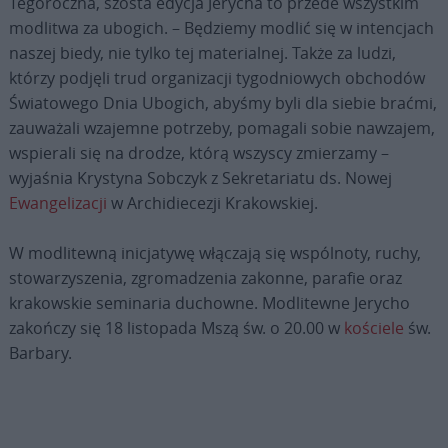
Tegoroczna, szósta edycja Jerycha to przede wszystkim
modlitwa za ubogich. – Będziemy modlić się w intencjach
naszej biedy, nie tylko tej materialnej. Także za ludzi,
którzy podjęli trud organizacji tygodniowych obchodów
Światowego Dnia Ubogich, abyśmy byli dla siebie braćmi,
zauważali wzajemne potrzeby, pomagali sobie nawzajem,
wspierali się na drodze, którą wszyscy zmierzamy –
wyjaśnia Krystyna Sobczyk z Sekretariatu ds. Nowej
Ewangelizacji
w Archidiecezji Krakowskiej.
W modlitewną inicjatywę włączają się wspólnoty, ruchy,
stowarzyszenia, zgromadzenia zakonne, parafie oraz
krakowskie seminaria duchowne. Modlitewne Jerycho
zakończy się 18 listopada Mszą św. o 20.00 w
kościele
św.
Barbary.