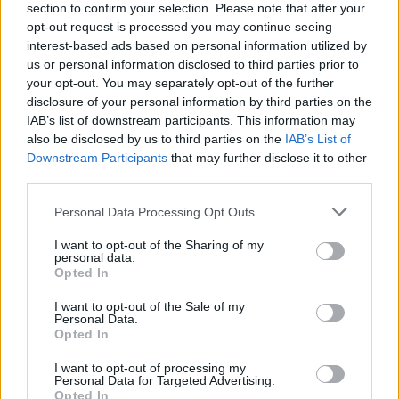
section to confirm your selection. Please note that after your
opt-out request is processed you may continue seeing
interest-based ads based on personal information utilized by
us or personal information disclosed to third parties prior to
your opt-out. You may separately opt-out of the further
Drogi Czytelniku,
disclosure of your personal information by third parties on the
cieszymy się, że odwiedzasz nasz portal. Jesteśmy
IAB’s list of downstream participants. This information may
also be disclosed by us to third parties on the
IAB’s List of
tu dla Ciebie!
Downstream Participants
that may further disclose it to other
Każdego dnia publikujemy najważniejsze
third parties.
informacje z życia Kościoła w Polsce i na świecie.
Personal Data Processing Opt Outs
Jednak bez Twojej pomocy sprostanie temu
zadaniu będzie coraz trudniejsze.
I want to opt-out of the Sharing of my
personal data.
Dlatego prosimy Cię o
wsparcie portalu eKAI.pl za
Opted In
pośrednictwem serwisu Patronite.
I want to opt-out of the Sale of my
Dzięki Tobie będziemy mogli realizować naszą
Personal Data.
Opted In
misję. Więcej informacji znajdziesz
tutaj
.
I want to opt-out of processing my
Personal Data for Targeted Advertising.
Opted In