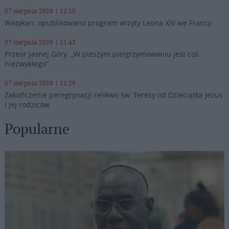
07 sierpnia 2026 | 12:10
Watykan: opublikowano program wizyty Leona XIV we Francji
07 sierpnia 2026 | 11:43
Przeor Jasnej Góry: „W pieszym pielgrzymowaniu jest coś
niezwykłego”
07 sierpnia 2026 | 11:29
Zakończenie peregrynacji relikwii św. Teresy od Dzieciątka Jezus
i jej rodziców
Popularne