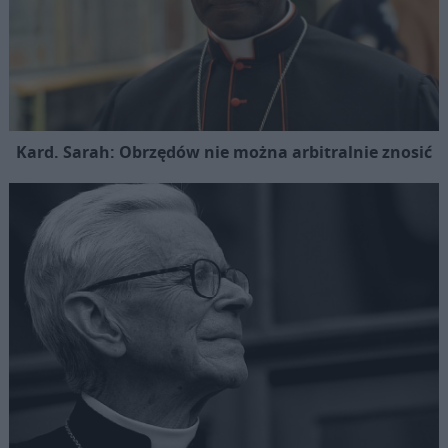
Kard. Sarah: Obrzędów nie można arbitralnie znosić