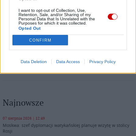
I want to opt-out of Collection, Use,
Facebook
Retention, Sale, and/or Sharing of my
Personal Data that Is Unrelated with the
Purposes for which it was collected.
Twitter
Messenger
WhatsApp
Email
Copy
Print
Opted Out
Link
CONFIRM
Wersja do druku
Data Deletion
Data Access
Privacy Policy
OFIARY WYPADKÓW
WYPADEK DROGOWY
Tagi:
Najnowsze
07 sierpnia 2026 | 12:49
Moskwa: szef dyplomacji watykańskiej planuje wizytę w stolicy
Rosji