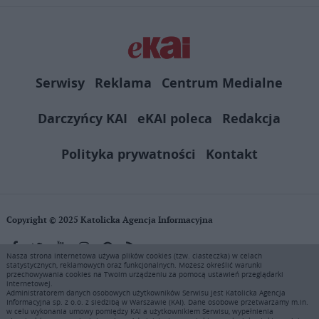
Serwisy
Reklama
Centrum Medialne
Darczyńcy KAI
eKAI poleca
Redakcja
Polityka prywatności
Kontakt
Copyright © 2025 Katolicka Agencja Informacyjna
Nasza strona internetowa używa plików cookies (tzw. ciasteczka) w celach
statystycznych, reklamowych oraz funkcjonalnych. Możesz określić warunki
KAI zastrzega wszelkie prawa do serwisu. Użytkownicy mogą pobierać
przechowywania cookies na Twoim urządzeniu za pomocą ustawień przeglądarki
i drukować fragmenty zawartości serwisu internetowego www.ekai.pl
internetowej.
wyłącznie do użytku osobistego. Publikacja, rozpowszechnianie
Administratorem danych osobowych użytkowników Serwisu jest Katolicka Agencja
Informacyjna sp. z o.o. z siedzibą w Warszawie (KAI). Dane osobowe przetwarzamy m.in.
zawartości niniejszego serwisu lub jej sprzedaż (także framing i in.
w celu wykonania umowy pomiędzy KAI a użytkownikiem Serwisu, wypełnienia