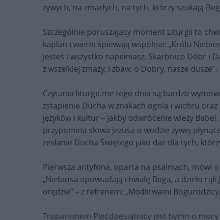
żywych, na zmarłych, na tych, którzy szukają Boga
Szczególnie poruszający moment Liturgii to chwi
kapłan i wierni śpiewają wspólnie: „Królu Niebie
jesteś i wszystko napełniasz, Skarbnico Dóbr i Da
z wszelkiej zmazy, i zbaw, o Dobry, nasze dusze”.
Czytania liturgiczne tego dnia są bardzo wymowne
zstąpienie Ducha w znakach ognia i wichru ora
języków i kultur – jakby odwrócenie wieży Babel. E
przypomina słowa Jezusa o wodzie żywej płynącej
zesłanie Ducha Świętego jako dar dla tych, którz
Pierwsza antyfona, oparta na psalmach, mówi o 
„Niebiosa opowiadają chwałę Boga, a dzieło rąk 
orędzie” – z refrenem: „Modlitwami Bogurodzicy
Troparionem Pięćdziesiątnicy jest hymn o mocy 