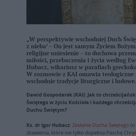
„W perspektywie wschodniej Duch Święty
z nieba’ – On jest samym Życiem Bożym 
religijne uniesienie – to duchowa przem
miłości, przebaczenia i życia według Ew
Hubacz, wikariusz w parafiach greckoka
W rozmowie z KAI omawia teologiczne 
wschodnie tradycje liturgiczne i ludowe
Dawid Gospodarek (KAI): Jak to chrześcijańsk
Świętego w życiu Kościoła i każdego chrześc
Duchu Świętym?
Ks. dr Igor Hubacz
:
Zesłanie Ducha Świętego
to 
zbawienia, które nie tylko dopełnia Paschę Chr