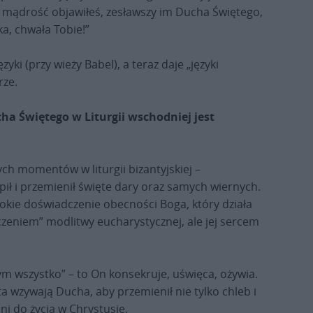
 mądrość objawiłeś, zesławszy im Ducha Świętego,
eka, chwała Tobie!”
yki (przy wieży Babel), a teraz daje „języki
rze.
 Świętego w Liturgii wschodniej jest
ych momentów w liturgii bizantyjskiej –
ił i przemienił święte dary oraz samych wiernych.
ębokie doświadczenie obecności Boga, który działa
ończeniem” modlitwy eucharystycznej, ale jej sercem
ym wszystko” – to On konsekruje, uświęca, ożywia.
 wzywają Ducha, aby przemienił nie tylko chleb i
ni do życia w Chrystusie.