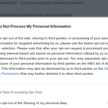
 sakrament – przemieniającym doświadczeniem.
okatolickiego sakramenty wtajemniczenia
óra jest chrzczona, natychmiast po tym jest
omunię świętą. Katechizm „Chrystus Nasza
o Not Process My Personal Information
żyć – trzeba się narodzić (chrzest), oddychać
to opt-out of the sale, sharing to third parties, or processing of your per
spożywać pokarm (Eucharystia). To pokazuje, jak
formation for targeted advertising by us, please use the below opt-out s
a Wschodniego ma obecność i działanie Ducha
r selection. Please note that after your opt-out request is processed y
eing interest-based ads based on personal information utilized by us or
disclosed to third parties prior to your opt-out. You may separately opt-
Czym różni się przeżywanie tego święta w
losure of your personal information by third parties on the IAB’s list of
tradycji wschodniej i zachodniej?
. This information may also be disclosed by us to third parties on the
IA
Participants
that may further disclose it to other third parties.
Różnica nie polega na przeciwieństwach, ale na
akcentach. Tradycja zachodnia skupia się mocno
l Data Processing Opt Outs
na aspekcie misyjnym – Duch Święty jako Ten,
który uzdalnia Kościół do głoszenia Ewangelii,
o opt-out of the Sharing of my personal data.
prowadzi, umacnia, daje charyzmaty.