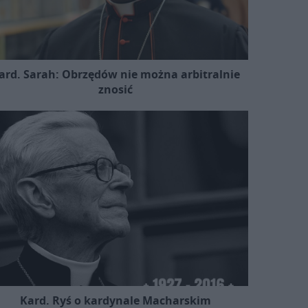
ard. Sarah: Obrzędów nie można arbitralnie
znosić
Kard. Ryś o kardynale Macharskim