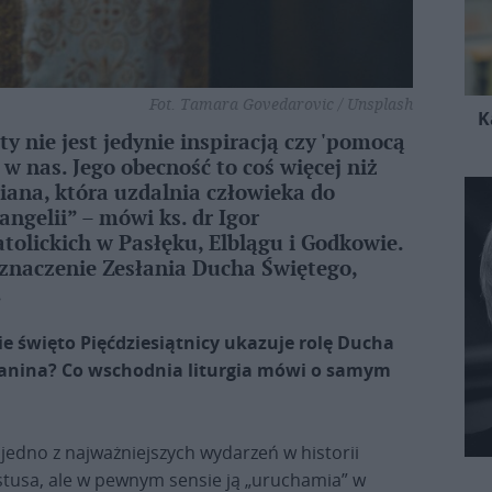
Fot. Tamara Govedarovic / Unsplash
K
 nie jest jedynie inspiracją czy 'pomocą
w nas. Jego obecność to coś więcej niż
iana, która uzdalnia człowieka do
angelii” – mówi ks. dr Igor
tolickich w Pasłęku, Elblągu i Godkowie.
znaczenie Zesłania Ducha Świętego,
.
ie święto Pięćdziesiątnicy ukazuje rolę Ducha
ijanina? Co wschodnia liturgia mówi o samym
jedno z najważniejszych wydarzeń w historii
ystusa, ale w pewnym sensie ją „uruchamia” w