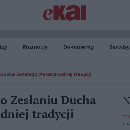
izy
Rozmowy
Dokumenty
Serwisy
u Ducha Świętego we wschodniej tradycji
 o Zesłaniu Ducha
N
niej tradycji
07 s
Gaz