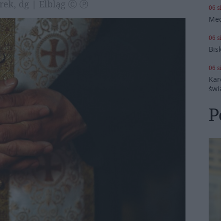
rek, dg | Elbląg Ⓒ Ⓟ
06 s
Med
06 s
Bis
06 s
Kar
świ
P