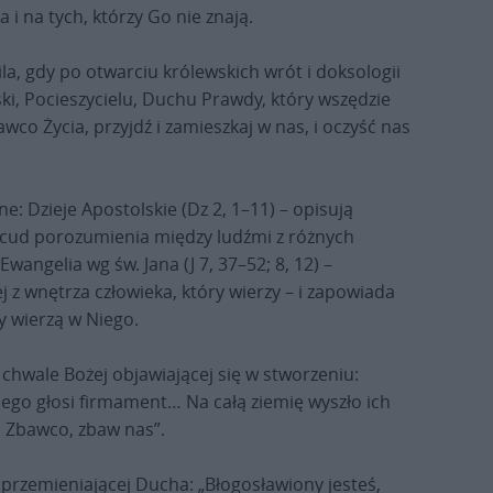
 i na tych, którzy Go nie znają.
la, gdy po otwarciu królewskich wrót i doksologii
ski, Pocieszycielu, Duchu Prawdy, który wszędzie
wco Życia, przyjdź i zamieszkaj w nas, i oczyść nas
: Dzieje Apostolskie (Dz 2, 1–11) – opisują
z cud porozumienia między ludźmi z różnych
wangelia wg św. Jana (J 7, 37–52; 8, 12) –
 z wnętrza człowieka, który wierzy – i zapowiada
y wierzą w Niego.
chwale Bożej objawiającej się w stworzeniu:
Jego głosi firmament… Na całą ziemię wyszło ich
, Zbawco, zbaw nas”.
przemieniającej Ducha: „Błogosławiony jesteś,