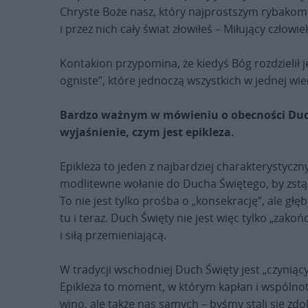
Chryste Boże nasz, który najprostszym rybakom
i przez nich cały świat złowiłeś – Miłujący człowi
Kontakion przypomina, że kiedyś Bóg rozdzielił jęz
ogniste”, które jednoczą wszystkich w jednej wie
Bardzo ważnym w mówieniu o obecności Ducha
wyjaśnienie, czym jest epikleza.
Epikleza to jeden z najbardziej charakterystyczn
modlitewne wołanie do Ducha Świętego, by zstąp
To nie jest tylko prośba o „konsekrację”, ale gł
tu i teraz. Duch Święty nie jest więc tylko „zak
i siłą przemieniającą.
W tradycji wschodniej Duch Święty jest „czyniąc
Epikleza to moment, w którym kapłan i wspólnota
wino, ale także nas samych – byśmy stali się zdol