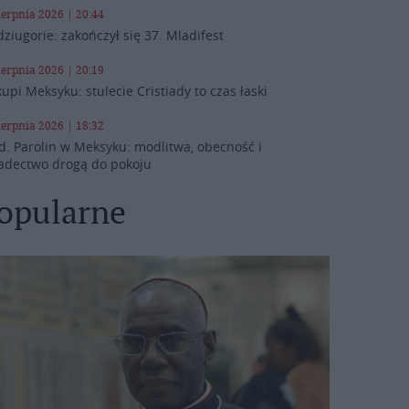
ierpnia 2026 | 20:44
ziugorie: zakończył się 37. Mladifest
ierpnia 2026 | 20:19
kupi Meksyku: stulecie Cristiady to czas łaski
ierpnia 2026 | 18:32
d. Parolin w Meksyku: modlitwa, obecność i
adectwo drogą do pokoju
opularne