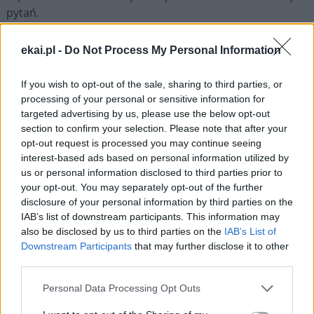
pytań.
KAI: Dlaczego aż do 2005 r. nie było w Kościele
ekai.pl -
Do Not Process My Personal Information
oficjalnego, powszechnego zakazu wyświęcania
mężczyzn homoseksualnych? Nawet po wydanym
If you wish to opt-out of the sale, sharing to third parties, or
przez Piotra Damianiego na początku XI w. bardzo
processing of your personal or sensitive information for
targeted advertising by us, please use the below opt-out
ostrym „raporcie” o homoseksualizmie wśród księży
section to confirm your selection. Please note that after your
taki zakaz się nie pojawił…
opt-out request is processed you may continue seeing
interest-based ads based on personal information utilized by
– Opracowanie św. Piotra Damianiego pt. „Liber
us or personal information disclosed to third parties prior to
Gomorrhianus” z 1049 r. ma charakter przełomowy,
your opt-out. You may separately opt-out of the further
disclosure of your personal information by third parties on the
ponieważ jest pierwszym opracowaniem w historii
IAB’s list of downstream participants. This information may
chrześcijaństwa, które podejmuje expressis verbis
also be disclosed by us to third parties on the
IAB’s List of
problem homoseksualizmu osób duchownych. Na
Downstream Participants
that may further disclose it to other
przestrzeni pierwszych dziesięciu wieków chrześcijaństwa
third parties.
ukazało się wiele dokumentów – opublikowanych przez
Personal Data Processing Opt Outs
papieży, sobory czy synody – które potępiały akty
homoseksualne. Tego rodzaju oceny można znaleźć w