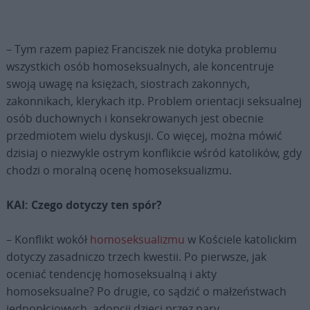
– Tym razem papież Franciszek nie dotyka problemu
wszystkich osób homoseksualnych, ale koncentruje
swoją uwagę na księżach, siostrach zakonnych,
zakonnikach, klerykach itp. Problem orientacji seksualnej
osób duchownych i konsekrowanych jest obecnie
przedmiotem wielu dyskusji. Co więcej, można mówić
dzisiaj o niezwykle ostrym konflikcie wśród katolików, gdy
chodzi o moralną ocenę homoseksualizmu.
KAI: Czego dotyczy ten spór?
– Konflikt wokół
homoseksualizmu
w Kościele katolickim
dotyczy zasadniczo trzech kwestii. Po pierwsze, jak
oceniać tendencję homoseksualną i akty
homoseksualne? Po drugie, co sądzić o małżeństwach
jednopłciowych, adopcji dzieci przez pary