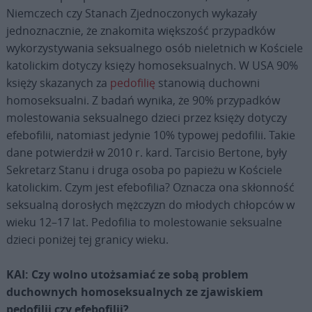
Niemczech czy Stanach Zjednoczonych wykazały
jednoznacznie, że znakomita większość przypadków
wykorzystywania seksualnego osób nieletnich w Kościele
katolickim dotyczy księży homoseksualnych. W USA 90%
księży skazanych za
pedofilię
stanowią duchowni
homoseksualni. Z badań wynika, że 90% przypadków
molestowania seksualnego dzieci przez księży dotyczy
efebofilii, natomiast jedynie 10% typowej pedofilii. Takie
dane potwierdził w 2010 r. kard. Tarcisio Bertone, były
Sekretarz Stanu i druga osoba po papieżu w Kościele
katolickim. Czym jest efebofilia? Oznacza ona skłonność
seksualną dorosłych mężczyzn do młodych chłopców w
wieku 12–17 lat. Pedofilia to molestowanie seksualne
dzieci poniżej tej granicy wieku.
KAI: Czy wolno utożsamiać ze sobą problem
duchownych homoseksualnych ze zjawiskiem
pedofilii czy efebofilii?