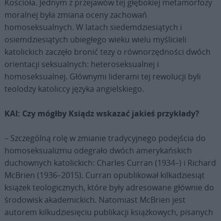
Kościoła. Jednym z przejawów tej głębokiej metamorfozy
moralnej była zmiana oceny zachowań
homoseksualnych. W latach siedemdziesiątych i
osiemdziesiątych ubiegłego wieku wielu myślicieli
katolickich zaczęło bronić tezy o równorzędności dwóch
orientacji seksualnych: heteroseksualnej i
homoseksualnej. Głównymi liderami tej rewolucji byli
teolodzy katoliccy języka angielskiego.
KAI: Czy mógłby Ksiądz wskazać jakieś przykłady?
– Szczególną rolę w zmianie tradycyjnego podejścia do
homoseksualizmu odegrało dwóch amerykańskich
duchownych katolickich: Charles Curran (1934–) i Richard
McBrien (1936–2015). Curran opublikował kilkadziesiąt
książek teologicznych, które były adresowane głównie do
środowisk akademickich. Natomiast McBrien jest
autorem kilkudziesięciu publikacji książkowych, pisanych