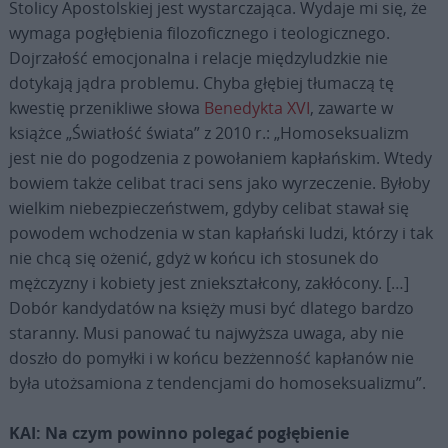
Stolicy Apostolskiej jest wystarczająca. Wydaje mi się, że
wymaga pogłębienia filozoficznego i teologicznego.
Dojrzałość emocjonalna i relacje międzyludzkie nie
dotykają jądra problemu. Chyba głębiej tłumaczą tę
kwestię przenikliwe słowa
Benedykta XVI
, zawarte w
książce „Światłość świata” z 2010 r.: „Homoseksualizm
jest nie do pogodzenia z powołaniem kapłańskim. Wtedy
bowiem także celibat traci sens jako wyrzeczenie. Byłoby
wielkim niebezpieczeństwem, gdyby celibat stawał się
powodem wchodzenia w stan kapłański ludzi, którzy i tak
nie chcą się ożenić, gdyż w końcu ich stosunek do
mężczyzny i kobiety jest zniekształcony, zakłócony. […]
Dobór kandydatów na księży musi być dlatego bardzo
staranny. Musi panować tu najwyższa uwaga, aby nie
doszło do pomyłki i w końcu bezżenność kapłanów nie
była utożsamiona z tendencjami do homoseksualizmu”.
KAI: Na czym powinno polegać pogłębienie