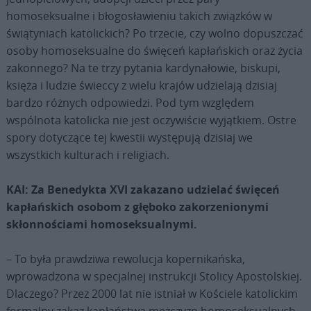
homoseksualne i błogosławieniu takich związków w
świątyniach katolickich? Po trzecie, czy wolno dopuszczać
osoby homoseksualne do święceń kapłańskich oraz życia
zakonnego? Na te trzy pytania kardynałowie, biskupi,
księża i ludzie świeccy z wielu krajów udzielają dzisiaj
bardzo różnych odpowiedzi. Pod tym względem
wspólnota katolicka nie jest oczywiście wyjątkiem. Ostre
spory dotyczące tej kwestii występują dzisiaj we
wszystkich kulturach i religiach.
KAI: Za Benedykta XVI zakazano udzielać święceń
kapłańskich osobom z głęboko zakorzenionymi
skłonnościami homoseksualnymi.
– To była prawdziwa rewolucja kopernikańska,
wprowadzona w specjalnej instrukcji Stolicy Apostolskiej.
Dlaczego? Przez 2000 lat nie istniał w Kościele katolickim
formalny zakaz kapłaństwa mężczyzn homoseksualnych.