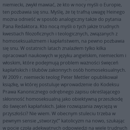
niemiecki, zwykł mawiać, że kto w nocy myśli o Europie,
ten pozbawia się snu. Myślę, że tę trafną uwagę Heinego
można odnieść w sposób analogiczny także do pytania
Pana Redaktora. Kto nocą myśli o tych jakże trudnych
kwestiach filozoficznych i teologicznych, związanych z
homoseksualizmem i kapłaństwem, na pewno pozbawia
się snu. W ostatnich latach znalazłem tylko kilka
opracowań naukowych w języku angielskim, niemieckim i
włoskim, które podejmują problem ważności święceń
kapłańskich i ślubów zakonnych osób homoseksualnych.
W 2009 r. niemiecki teolog Peter Mettler opublikował
książkę, w której postuluje wprowadzenie do Kodeksu
Prawa Kanonicznego odrębnego zapisu określającego
skłonność homoseksualną jako obiektywną przeszkodę
do święceń kapłańskich. Jakie rozwiązania zwyciężą w
przyszłości? Nie wiem. W obecnym stuleciu trzeba w
pewnym sensie „stworzyć” katolicyzm na nowo, szukając
w pocie czoła adekwatnych odpowiedzi na wiele trudnych