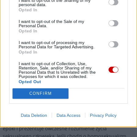
I want to opt-out of the Sharing of my
personal data.
dekretach Synodu w Elwirze (305–306) czy Synodu w
Opted In
Ancyrze (314), w pismach Tertuliana, św. Bazylego z
Cezarei czy św. Augustyna. Jednak dopiero w XI w. św.
I want to opt-out of the Sale of my
Personal Data.
Piotr Damiani ukazał dramatyczną skalę problemu
Opted In
homoseksualizmu duchownych i wezwał do głębokiej
I want to opt-out of processing my
reformy Kościoła.
Personal Data for Targeted Advertising.
Opted In
KAI: Czy analizy Damianiego są aktualne także
I want to opt-out of Collection, Use,
dzisiaj?
Retention, Sale, and/or Sharing of my
Personal Data that Is Unrelated with the
Purposes for which it was collected.
Opted Out
– W niewielkim stopniu. Traktat-list „Liber Gomorrhianus”
koncentruje się przede wszystkich na analizie aktów
CONFIRM
seksualnych. W niektórych fragmentach może szokować
współczesnego czytelnika dosadność i skrajność
pewnych sformułowań, dotyczących ludzkiej
Data Deletion
Data Access
Privacy Policy
seksualności. Św. Piotr Damiani jest dzieckiem swojej
epoki i prezentuje ówczesne rozumienie życia
seksualnego człowieka. Jeśli chodzi o homoseksualizm