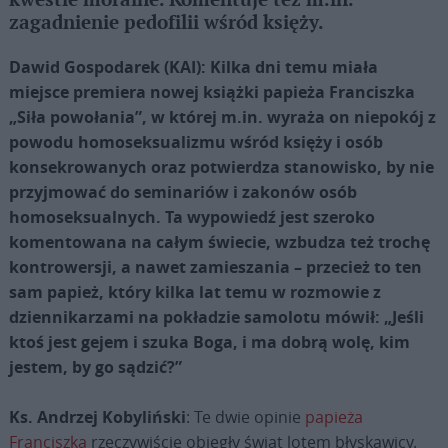
kwestie moralne. Komentuje też m.in.
zagadnienie pedofilii wśród księży.
Dawid Gospodarek (KAI): Kilka dni temu miała
miejsce premiera nowej książki papieża Franciszka
„Siła powołania”, w której m.in. wyraża on niepokój z
powodu homoseksualizmu wśród księży i osób
konsekrowanych oraz potwierdza stanowisko, by nie
przyjmować do seminariów i zakonów osób
homoseksualnych. Ta wypowiedź jest szeroko
komentowana na całym świecie, wzbudza też trochę
kontrowersji, a nawet zamieszania – przecież to ten
sam papież, który kilka lat temu w rozmowie z
dziennikarzami na pokładzie samolotu mówił: „Jeśli
ktoś jest gejem i szuka Boga, i ma dobrą wolę, kim
jestem, by go sądzić?”
Ks. Andrzej Kobyliński
: Te dwie opinie
papieża
Franciszka
rzeczywiście obiegły świat lotem błyskawicy.