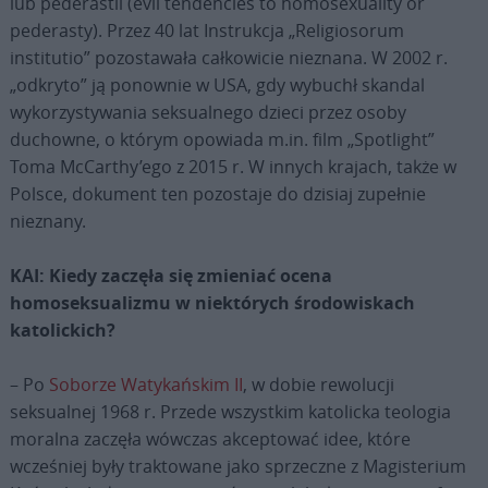
lub pederastii (evil tendencies to homosexuality or
pederasty). Przez 40 lat Instrukcja „Religiosorum
institutio” pozostawała całkowicie nieznana. W 2002 r.
„odkryto” ją ponownie w USA, gdy wybuchł skandal
wykorzystywania seksualnego dzieci przez osoby
duchowne, o którym opowiada m.in. film „Spotlight”
Toma McCarthy’ego z 2015 r. W innych krajach, także w
Polsce, dokument ten pozostaje do dzisiaj zupełnie
nieznany.
KAI: Kiedy zaczęła się zmieniać ocena
homoseksualizmu w niektórych środowiskach
katolickich?
– Po
Soborze Watykańskim II
, w dobie rewolucji
seksualnej 1968 r. Przede wszystkim katolicka teologia
moralna zaczęła wówczas akceptować idee, które
wcześniej były traktowane jako sprzeczne z Magisterium