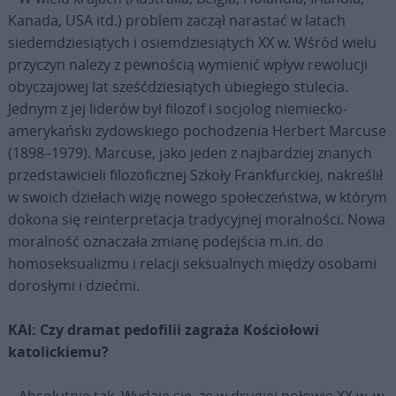
Kanada, USA itd.) problem zaczął narastać w latach
siedemdziesiątych i osiemdziesiątych XX w. Wśród wielu
przyczyn należy z pewnością wymienić wpływ rewolucji
obyczajowej lat sześćdziesiątych ubiegłego stulecia.
Jednym z jej liderów był filozof i socjolog niemiecko-
amerykański żydowskiego pochodzenia Herbert Marcuse
(1898–1979). Marcuse, jako jeden z najbardziej znanych
przedstawicieli filozoficznej Szkoły Frankfurckiej, nakreślił
w swoich dziełach wizję nowego społeczeństwa, w którym
dokona się reinterpretacja tradycyjnej moralności. Nowa
moralność oznaczała zmianę podejścia m.in. do
homoseksualizmu i relacji seksualnych między osobami
dorosłymi i dziećmi.
KAI: Czy dramat pedofilii zagraża Kościołowi
katolickiemu?
– Absolutnie tak. Wydaje się, że w drugiej połowie XX w. w