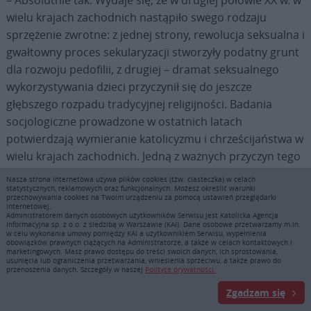
wielu krajach zachodnich nastąpiło swego rodzaju
sprzężenie zwrotne: z jednej strony, rewolucja seksualna i
gwałtowny proces sekularyzacji stworzyły podatny grunt
dla rozwoju pedofilii, z drugiej – dramat seksualnego
wykorzystywania dzieci przyczynił się do jeszcze
głębszego rozpadu tradycyjnej religijności. Badania
socjologiczne prowadzone w ostatnich latach
potwierdzają wymieranie katolicyzmu i chrześcijaństwa w
wielu krajach zachodnich. Jedną z ważnych przyczyn tego
dramatycznego procesu jest niewątpliwie skandal
Nasza strona internetowa używa plików cookies (tzw. ciasteczka) w celach
pedofilii.
statystycznych, reklamowych oraz funkcjonalnych. Możesz określić warunki
przechowywania cookies na Twoim urządzeniu za pomocą ustawień przeglądarki
internetowej.
Administratorem danych osobowych użytkowników Serwisu jest Katolicka Agencja
KAI: Kiedy zostały postawione pierwsze diagnozy
Informacyjna sp. z o.o. z siedzibą w Warszawie (KAI). Dane osobowe przetwarzamy m.in.
w celu wykonania umowy pomiędzy KAI a użytkownikiem Serwisu, wypełnienia
dotyczące problemu księży pedofilów?
obowiązków prawnych ciążących na Administratorze, a także w celach kontaktowych i
marketingowych. Masz prawo dostępu do treści swoich danych, ich sprostowania,
usunięcia lub ograniczenia przetwarzania, wniesienia sprzeciwu, a także prawo do
przenoszenia danych. Szczegóły w naszej
Polityce prywatności.
– W Stanach Zjednoczonych zjawisko zostało dobrze
Zgadzam się
zdiagnozowane już w połowie lat osiemdziesiątych