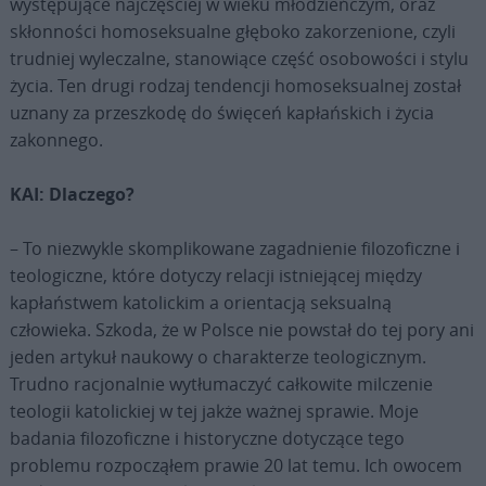
występujące najczęściej w wieku młodzieńczym, oraz
skłonności homoseksualne głęboko zakorzenione, czyli
trudniej wyleczalne, stanowiące część osobowości i stylu
życia. Ten drugi rodzaj tendencji homoseksualnej został
uznany za przeszkodę do święceń kapłańskich i życia
zakonnego.
KAI: Dlaczego?
– To niezwykle skomplikowane zagadnienie filozoficzne i
teologiczne, które dotyczy relacji istniejącej między
kapłaństwem katolickim a orientacją seksualną
człowieka. Szkoda, że w Polsce nie powstał do tej pory ani
jeden artykuł naukowy o charakterze teologicznym.
Trudno racjonalnie wytłumaczyć całkowite milczenie
teologii katolickiej w tej jakże ważnej sprawie. Moje
badania filozoficzne i historyczne dotyczące tego
problemu rozpocząłem prawie 20 lat temu. Ich owocem