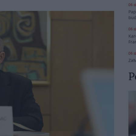
06 s
Pap
bud
06 s
Kar
Fra
06 s
ZaM
P