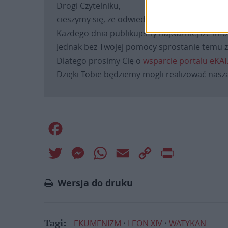
Drogi Czytelniku,
cieszymy się, że odwiedzasz nasz portal. Jest
Każdego dnia publikujemy najważniejsze infor
Jednak bez Twojej pomocy sprostanie temu za
Dlatego prosimy Cię o
wsparcie portalu eKAI
Dzięki Tobie będziemy mogli realizować naszą
Facebook
Twitter
Messenger
WhatsApp
Email
Copy
Print
Link
Wersja do druku
EKUMENIZM
LEON XIV
WATYKAN
Tagi: