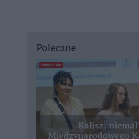
Polecane
PATRONAT KAI
Kalisz: niemal
Międzynarodowego Ko