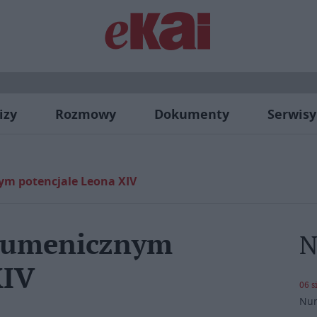
izy
Rozmowy
Dokumenty
Serwisy
ym potencjale Leona XIV
ekumenicznym
N
XIV
06 s
Nun