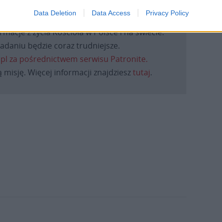
Data Deletion
Data Access
Privacy Policy
eśmy tu dla Ciebie!
macje z życia Kościoła w Polsce i na świecie.
daniu będzie coraz trudniejsze.
.pl za pośrednictwem serwisu Patronite.
 misję. Więcej informacji znajdziesz
tutaj
.