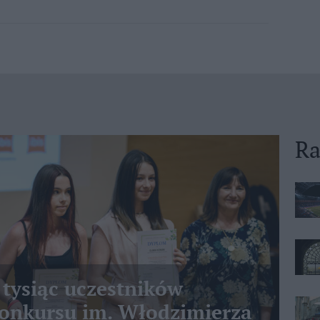
Ra
 tysiąc uczestników
nkursu im. Włodzimierza