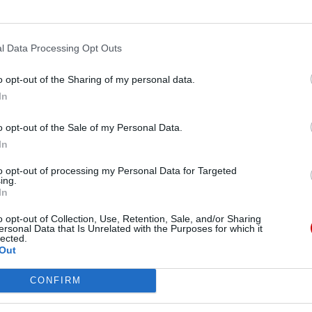
, która ciągle powinna być realizowana. Wspólne
ek i wzajemne poznanie są tutaj ciągle aktualne.
anami, troska o pokój i poszanowanie wspólnych
l Data Processing Opt Outs
owego świata.
o opt-out of the Sharing of my personal data.
ją dzieła poprzednich papieży, w ustach nowego
In
ncjał” Leona XIV ma dodatkowy atut – jego motto
To wyrażenie św. Augustyna przypomina, że choć
o opt-out of the Sale of my Personal Data.
stusie – stanowimy jedno. „Jedność zawsze była
In
V.
to opt-out of processing my Personal Data for Targeted
ing.
In
o opt-out of Collection, Use, Retention, Sale, and/or Sharing
ersonal Data that Is Unrelated with the Purposes for which it
lected.
Out
CONFIRM