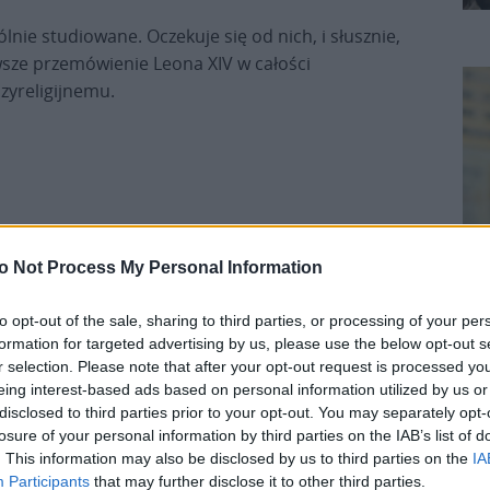
nie studiowane. Oczekuje się od nich, i słusznie,
sze przemówienie Leona XIV w całości
yreligijnemu.
o Not Process My Personal Information
ączy, i jedności w wierze, której szczególnym
to opt-out of the sale, sharing to third parties, or processing of your per
dlitwy i pracy nad dziełem, którego głównym
formation for targeted advertising by us, please use the below opt-out s
o poprzednich papieży, od św. Jana XXIII do
K
r selection. Please note that after your opt-out request is processed y
ynodalność – to główne akcenty ekumenicznego
eing interest-based ads based on personal information utilized by us or
disclosed to third parties prior to your opt-out. You may separately opt-
losure of your personal information by third parties on the IAB’s list of
. This information may also be disclosed by us to third parties on the
IA
echrześcijańskich
Leon XIV
powołuje się na
Participants
that may further disclose it to other third parties.