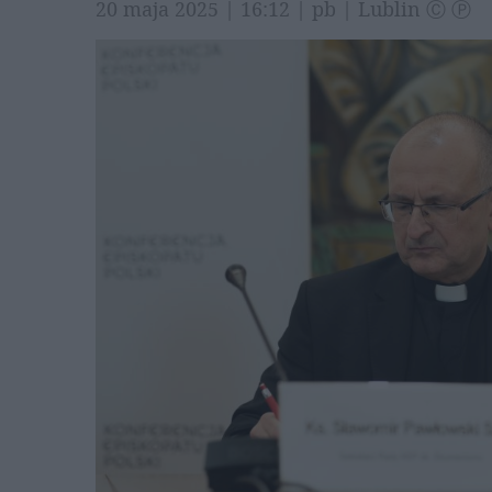
20 maja 2025 | 16:12 | pb | Lublin Ⓒ Ⓟ