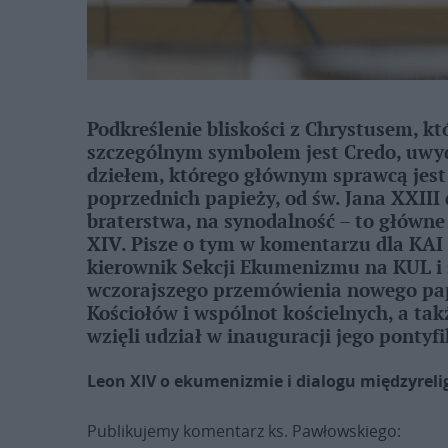
Podkreślenie bliskości z Chrystusem, któ
szczególnym symbolem jest Credo, uwyd
dziełem, którego głównym sprawcą jest 
poprzednich papieży, od św. Jana XXIII 
braterstwa, na synodalność – to głów
XIV. Pisze o tym w komentarzu dla KAI 
kierownik Sekcji Ekumenizmu na KUL i
wczorajszego przemówienia nowego papi
Kościołów i wspólnot kościelnych, a takż
wzięli udział w inauguracji jego pontyfi
Leon XIV o ekumenizmie i dialogu międzyreli
Publikujemy komentarz ks. Pawłowskiego: