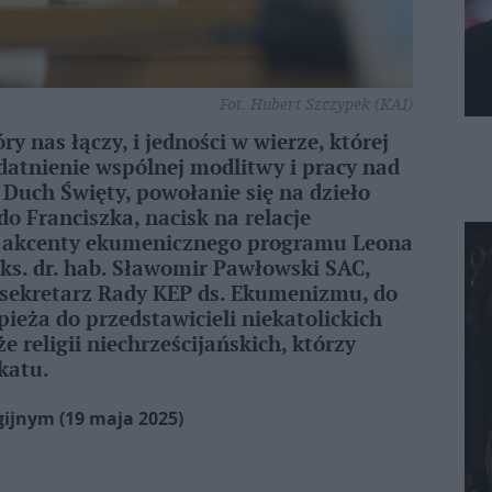
Fot. Hubert Szczypek (KAI)
ry nas łączy, i jedności w wierze, której
atnienie wspólnej modlitwy i pracy nad
Duch Święty, powołanie się na dzieło
do Franciszka, nacisk na relacje
ne akcenty ekumenicznego programu Leona
ks. dr. hab. Sławomir Pawłowski SAC,
 sekretarz Rady KEP ds. Ekumenizmu, do
eża do przedstawicieli niekatolickich
e religii niechrześcijańskich, którzy
katu.
gijnym (19 maja 2025)