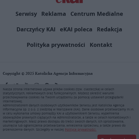
Serwisy
Reklama
Centrum Medialne
Darczyńcy KAI
eKAI poleca
Redakcja
Polityka prywatności
Kontakt
Copyright © 2025 Katolicka Agencja Informacyjna
Nasza strona internetowa używa plików cookies (tzw. ciasteczka) w celach
statystycznych, reklamowych oraz funkcjonalnych. Możesz określić warunki
KAI zastrzega wszelkie prawa do serwisu. Użytkownicy mogą pobierać
przechowywania cookies na Twoim urządzeniu za pomocą ustawień przeglądarki
i drukować fragmenty zawartości serwisu internetowego www.ekai.pl
internetowej.
wyłącznie do użytku osobistego. Publikacja, rozpowszechnianie
Administratorem danych osobowych użytkowników Serwisu jest Katolicka Agencja
Informacyjna sp. z o.o. z siedzibą w Warszawie (KAI). Dane osobowe przetwarzamy m.in.
zawartości niniejszego serwisu lub jej sprzedaż (także framing i in.
w celu wykonania umowy pomiędzy KAI a użytkownikiem Serwisu, wypełnienia
podobne metody), są bez uprzedniej pisemnej zgody KAI zabronione i
obowiązków prawnych ciążących na Administratorze, a także w celach kontaktowych i
stanowią naruszenie ustaw o prawie autorskim, ochronie baz danych i
marketingowych. Masz prawo dostępu do treści swoich danych, ich sprostowania,
usunięcia lub ograniczenia przetwarzania, wniesienia sprzeciwu, a także prawo do
uczciwej konkurencji - będą ścigane przy pomocy wszelkich
przenoszenia danych. Szczegóły w naszej
Polityce prywatności.
dostępnych środków prawnych. Zapraszamy do prenumeraty serwisu