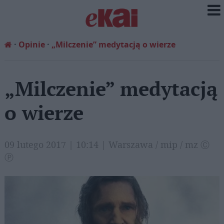
Opinie
„Milczenie” medytacją o wierze
„Milczenie” medytacją
o wierze
09 lutego 2017 | 10:14 | Warszawa / mip / mz Ⓒ
Ⓟ