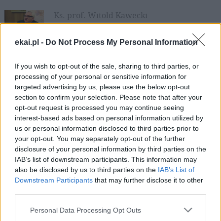
Ks. prof. Witold Kawecki
Polski duchowny rzymskokatolicki,
redemptorysta, profesor nauk
ekai.pl -
Do Not Process My Personal Information
teologicznych, specjalista z zakresu teologii
moralnej. Związany w Uniwersytetem
If you wish to opt-out of the sale, sharing to third parties, or
Kardynała Stefana Wyszyńskiego w
processing of your personal or sensitive information for
Warszawie.
targeted advertising by us, please use the below opt-out
section to confirm your selection. Please note that after your
opt-out request is processed you may continue seeing
interest-based ads based on personal information utilized by
us or personal information disclosed to third parties prior to
Najnowsze
your opt-out. You may separately opt-out of the further
disclosure of your personal information by third parties on the
IAB’s list of downstream participants. This information may
09 sierpnia 2026 | 12:46
also be disclosed by us to third parties on the
IAB’s List of
Dramatyczny apel z ostatniej chrześcijańskiej wioski
Downstream Participants
that may further disclose it to other
third parties.
09 sierpnia 2026 | 10:06
9 sierpnia Kościół wspomina św. Teresę Benedyktę od Krzyża –
Personal Data Processing Opt Outs
Edytę Stein