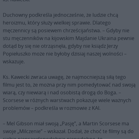
Duchowny podkreśla jednocześnie, że ludzie chcą
heroizmu, który służy wielkiej sprawie. Dlatego
męczennicy są posiewem chrześcijaństwa. – Gdyby nie
stu męczenników na kijowskim Majdanie Ukraina pewnie
dotąd by się nie otrząsnęła, gdyby nie ksiądz Jerzy
Popiełuszko może nie byłoby dzisiaj naszej wolności –
wskazuje.
Ks. Kawecki zwraca uwagę, że najmocniejszą siłą tego
filmu jest to, że można przy nim pomedytować nad swoją
wiarą, czy niewiarą i nad osobistą drogą do Boga. –
Scorsese w różnych warstwach pokazuje wiele ważnych
problemów – podkreśla w rozmowie z KAI.
– Mel Gibson miał swoją „Pasję”, a Martin Scorsese ma
swoje „Milczenie” – wskazał. Dodał, że choć te filmy są do
siebie nieprawdopodobnie niepodobne, to