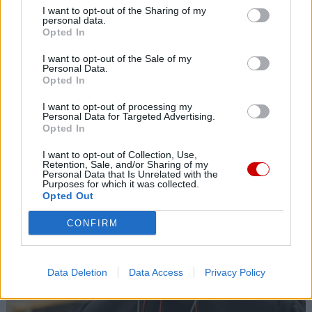
I want to opt-out of the Sharing of my
09 sierpnia 2026 | 09:58
personal data.
Opted In
Pielgrzymi u patrona diecezji w Jędrzejowie
I want to opt-out of the Sale of my
09 sierpnia 2026 | 09:54
Personal Data.
700 lat parafii pw. św. Wawrzyńca w Olbierzowicach
Opted In
Popularne
I want to opt-out of processing my
Personal Data for Targeted Advertising.
Opted In
I want to opt-out of Collection, Use,
Retention, Sale, and/or Sharing of my
Personal Data that Is Unrelated with the
Purposes for which it was collected.
Opted Out
CONFIRM
Data Deletion
Data Access
Privacy Policy