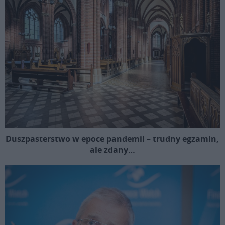
Duszpasterstwo w epoce pandemii – trudny egzamin,
ale zdany…