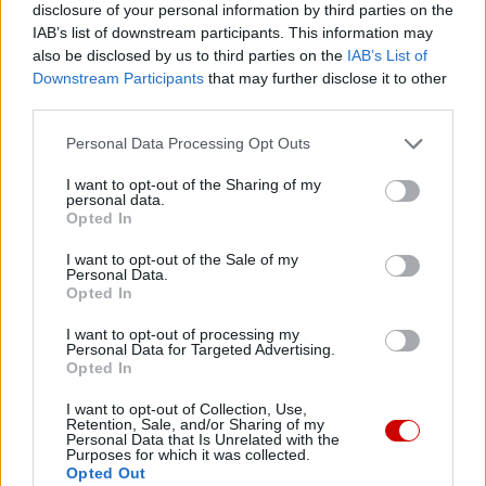
disclosure of your personal information by third parties on the
uczestników są zasłonięta maskami, widzę jednak żywe
IAB’s list of downstream participants. This information may
reakcje w oczach, czasami łzy.
also be disclosed by us to third parties on the
IAB’s List of
Downstream Participants
that may further disclose it to other
KAI: W sytuacjach trudnych szukamy pocieszenia. Ale
third parties.
może przyjaźń z Biblią pozostanie czymś trwałym,
Personal Data Processing Opt Outs
kiedy już zagrożenie minie? Może oprócz
niewątpliwego zła, pandemia zaowocuje też takim
I want to opt-out of the Sharing of my
personal data.
dobrem?
Opted In
I want to opt-out of the Sale of my
– Patrząc na dzieje zbawienia można powiedzieć, że
Personal Data.
bardzo często Pan Bóg ze złych rzeczy wyprowadza
Opted In
dobro. Tam, gdzie rozlewa się zło, tam jeszcze bardziej
I want to opt-out of processing my
działa Boża łaska. Zachęcam do tego, byśmy i na zjawisko
Personal Data for Targeted Advertising.
Opted In
pandemii spojrzeli w duchu biblijnym. Myślę, że po
pandemii będziemy już inni, bardziej wrażliwi na to, co w
I want to opt-out of Collection, Use,
naszym życiu najważniejsze. Może też głos Boży będzie
Retention, Sale, and/or Sharing of my
Personal Data that Is Unrelated with the
docierał do nas jeszcze mocniej, a my będziemy
Purposes for which it was collected.
Opted Out
odczuwali większą potrzebę otwarcia na słowo Boga.