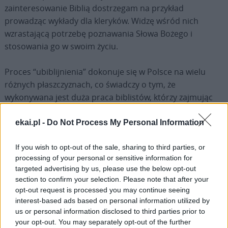
zainteresowanie Biblią dostrzegam na przykład
prowadząc wykłady dla kleryków. Widzę wśród nich
wzrastającą potrzebę poznawania Słowa Bożego i
stosowania go w swoim życiu.
Proces “ubiblijnienia” dokonuje się w Polsce na wielu
różnych płaszczyznach, co świadczy o tym, że
wykonywana jest duża praca biblistów, którzy zajmując
się specjalistycznymi badaniami tekstów Pisma Świętego,
wychodzą z tych swoich “laboratoriów”, żeby przekazać w
ekai.pl -
Do Not Process My Personal Information
sposób prosty i jak najbardziej zrozumiały treści Słowa
Bożego.
If you wish to opt-out of the sale, sharing to third parties, or
processing of your personal or sensitive information for
targeted advertising by us, please use the below opt-out
Doświadczamy też tego, że Słowo działa zwłaszcza teraz,
section to confirm your selection. Please note that after your
w czasach pandemii. Widać, jak wielką jest mocą,
opt-out request is processed you may continue seeing
pociechą dla wielu osób – odciętych od świata,
interest-based ads based on personal information utilized by
przeżywających śmierć swoich bliskich i różne trudności.
us or personal information disclosed to third parties prior to
your opt-out. You may separately opt-out of the further
Podczas spotkań biblijnych, które prowadzę, choć twarze