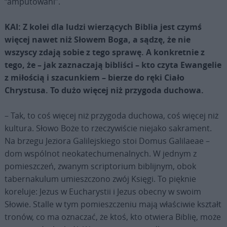
“amputowani”.
KAI: Z kolei dla ludzi wierzących Biblia jest czymś
więcej nawet niż Słowem Boga, a sądzę, że nie
wszyscy zdają sobie z tego sprawę. A konkretnie z
tego, że – jak zaznaczają bibliści – kto czyta Ewangelie
z miłością i szacunkiem – bierze do ręki Ciało
Chrystusa. To dużo więcej niż przygoda duchowa.
– Tak, to coś więcej niż przygoda duchowa, coś więcej niż
kultura. Słowo Boże to rzeczywiście niejako sakrament.
Na brzegu Jeziora Galilejskiego stoi Domus Galilaeae –
dom wspólnot neokatechumenalnych. W jednym z
pomieszczeń, zwanym scriptorium biblijnym, obok
tabernakulum umieszczono zwój Księgi. To pięknie
koreluje: Jezus w Eucharystii i Jezus obecny w swoim
Słowie. Stalle w tym pomieszczeniu mają właściwie kształt
tronów, co ma oznaczać, że ktoś, kto otwiera Biblię, może