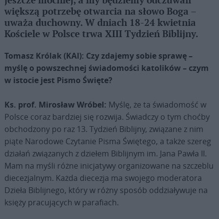
jeszcze mocniej, a my będziemy odczuwali
większą potrzebę otwarcia na słowo Boga –
uważa duchowny. W dniach 18-24 kwietnia
Kościele w Polsce trwa XIII Tydzień Biblijny.
Tomasz Królak (KAI): Czy zdajemy sobie sprawę –
myślę o powszechnej świadomości katolików – czym
w istocie jest Pismo Święte?
Ks. prof. Mirosław Wróbel:
Myślę, że ta świadomość w
Polsce coraz bardziej się rozwija. Świadczy o tym choćby
obchodzony po raz 13. Tydzień Biblijny, związane z nim
piąte Narodowe Czytanie Pisma Świętego, a także szereg
działań związanych z dziełem Biblijnym im. Jana Pawła II.
Mam na myśli różne inicjatywy organizowane na szczeblu
diecezjalnym. Każda diecezja ma swojego moderatora
Dzieła Biblijnego, który w różny sposób oddziaływuje na
księży pracujących w parafiach.