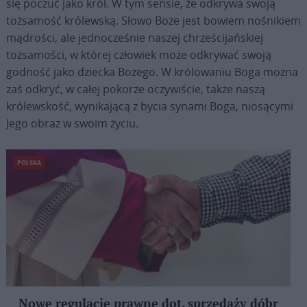
się poczuć jako król. W tym sensie, że odkrywa swoją
tożsamość królewską. Słowo Boże jest bowiem nośnikiem
mądrości, ale jednocześnie naszej chrześcijańskiej
tożsamości, w której człowiek może odkrywać swoją
godność jako dziecka Bożego. W królowaniu Boga można
zaś odkryć, w całej pokorze oczywiście, także naszą
królewskość, wynikającą z bycia synami Boga, niosącymi
Jego obraz w swoim życiu.
POLSKA
Nowe regulacje prawne dot. sprzedaży dóbr