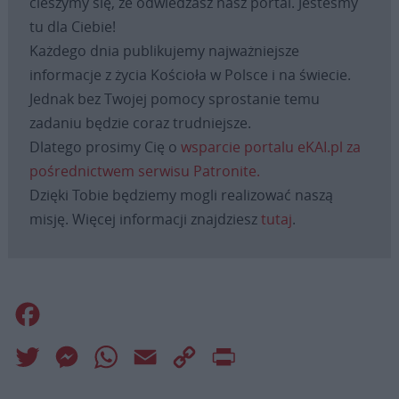
cieszymy się, że odwiedzasz nasz portal. Jesteśmy
tu dla Ciebie!
Każdego dnia publikujemy najważniejsze
informacje z życia Kościoła w Polsce i na świecie.
Jednak bez Twojej pomocy sprostanie temu
zadaniu będzie coraz trudniejsze.
Dlatego prosimy Cię o
wsparcie portalu eKAI.pl za
pośrednictwem serwisu Patronite.
Dzięki Tobie będziemy mogli realizować naszą
misję. Więcej informacji znajdziesz
tutaj
.
Facebook
Twitter
Messenger
WhatsApp
Email
Copy
Print
Link