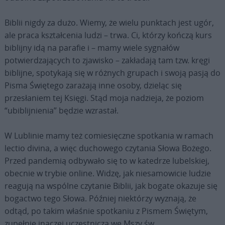
Biblii nigdy za dużo. Wiemy, że wielu punktach jest ugór,
ale praca kształcenia ludzi – trwa. Ci, którzy kończą kurs
biblijny idą na parafie i – mamy wiele sygnałów
potwierdzających to zjawisko – zakładają tam tzw. kręgi
biblijne, spotykają się w różnych grupach i swoją pasją do
Pisma Świętego zarażają inne osoby, dzieląc się
przesłaniem tej Księgi. Stąd moja nadzieja, że poziom
“ubiblijnienia” będzie wzrastał.
W Lublinie mamy też comiesięczne spotkania w ramach
lectio divina, a więc duchowego czytania Słowa Bożego.
Przed pandemią odbywało się to w katedrze lubelskiej,
obecnie w trybie online. Widzę, jak niesamowicie ludzie
reagują na wspólne czytanie Biblii, jak bogate okazuje się
bogactwo tego Słowa. Później niektórzy wyznają, że
odtąd, po takim właśnie spotkaniu z Pismem Świętym,
zupełnie inaczej uczestniczą we Mszy św.