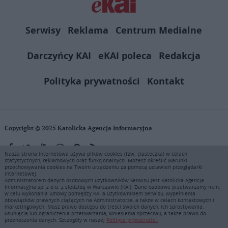
Serwisy
Reklama
Centrum Medialne
Darczyńcy KAI
eKAI poleca
Redakcja
Polityka prywatności
Kontakt
Copyright © 2025 Katolicka Agencja Informacyjna
Nasza strona internetowa używa plików cookies (tzw. ciasteczka) w celach
statystycznych, reklamowych oraz funkcjonalnych. Możesz określić warunki
KAI zastrzega wszelkie prawa do serwisu. Użytkownicy mogą pobierać
przechowywania cookies na Twoim urządzeniu za pomocą ustawień przeglądarki
i drukować fragmenty zawartości serwisu internetowego www.ekai.pl
internetowej.
wyłącznie do użytku osobistego. Publikacja, rozpowszechnianie
Administratorem danych osobowych użytkowników Serwisu jest Katolicka Agencja
Informacyjna sp. z o.o. z siedzibą w Warszawie (KAI). Dane osobowe przetwarzamy m.in.
zawartości niniejszego serwisu lub jej sprzedaż (także framing i in.
w celu wykonania umowy pomiędzy KAI a użytkownikiem Serwisu, wypełnienia
podobne metody), są bez uprzedniej pisemnej zgody KAI zabronione i
obowiązków prawnych ciążących na Administratorze, a także w celach kontaktowych i
stanowią naruszenie ustaw o prawie autorskim, ochronie baz danych i
marketingowych. Masz prawo dostępu do treści swoich danych, ich sprostowania,
usunięcia lub ograniczenia przetwarzania, wniesienia sprzeciwu, a także prawo do
uczciwej konkurencji - będą ścigane przy pomocy wszelkich
przenoszenia danych. Szczegóły w naszej
Polityce prywatności.
dostępnych środków prawnych. Zapraszamy do prenumeraty serwisu