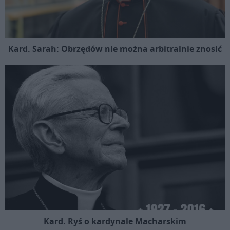
Kard. Sarah: Obrzędów nie można arbitralnie znosić
Kard. Ryś o kardynale Macharskim