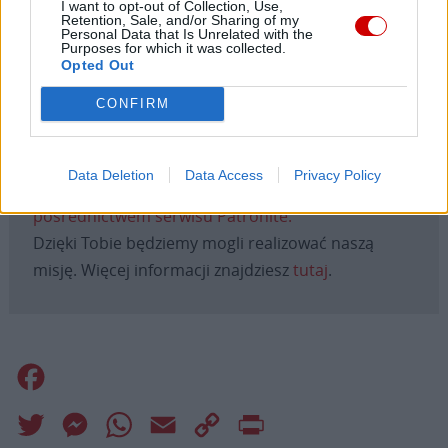
I want to opt-out of Collection, Use,
Retention, Sale, and/or Sharing of my
cieszymy się, że odwiedzasz nasz portal. Jesteśmy
Personal Data that Is Unrelated with the
Purposes for which it was collected.
tu dla Ciebie!
Opted Out
Każdego dnia publikujemy najważniejsze
CONFIRM
informacje z życia Kościoła w Polsce i na świecie.
Jednak bez Twojej pomocy sprostanie temu
zadaniu będzie coraz trudniejsze.
Data Deletion
Data Access
Privacy Policy
Dlatego prosimy Cię o
wsparcie portalu eKAI.pl za
pośrednictwem serwisu Patronite.
Dzięki Tobie będziemy mogli realizować naszą
misję. Więcej informacji znajdziesz
tutaj
.
Facebook
Twitter
Messenger
WhatsApp
Email
Copy
Print