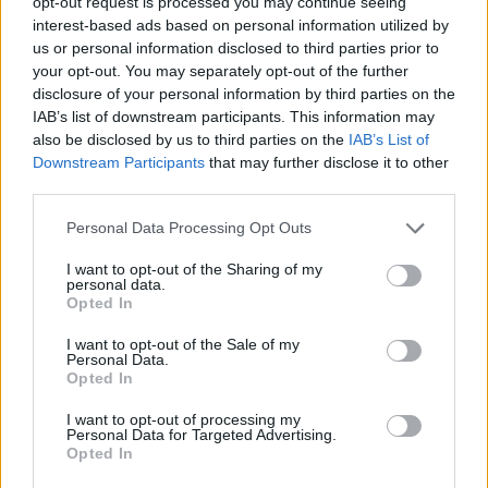
opt-out request is processed you may continue seeing
podróży apostolskich. Spędził niejedną noc na modlitwie
interest-based ads based on personal information utilized by
w kaplicy, szczególnie wtedy, gdy piętrzyły się problemy w
us or personal information disclosed to third parties prior to
your opt-out. You may separately opt-out of the further
Kościele i świecie”.
disclosure of your personal information by third parties on the
IAB’s list of downstream participants. This information may
W ciągu minionych kilkunastu lat strona adoremus.pl
also be disclosed by us to third parties on the
IAB’s List of
zanotowała ponad 10 mln odwiedzin. – To również jest
Downstream Participants
that may further disclose it to other
znakiem, że zainteresowanie adoracją Najświętszego
third parties.
Sakramentu jest ciągle aktualne – mówi ks. Stanisław
Personal Data Processing Opt Outs
Szczepaniec i dodaje, że przeżycie uroczystości
Najświętszego Ciała i Krwi Pańskiej z procesją Bożego
I want to opt-out of the Sharing of my
personal data.
Ciała to kolejna okazja, aby jeszcze bardziej rozbudzić
Opted In
pragnienie adorowania naszego Pana i Zbawiciela, Jezusa
I want to opt-out of the Sale of my
Chrystusa.
Personal Data.
Opted In
I want to opt-out of processing my
Personal Data for Targeted Advertising.
Opted In
Drogi Czytelniku,