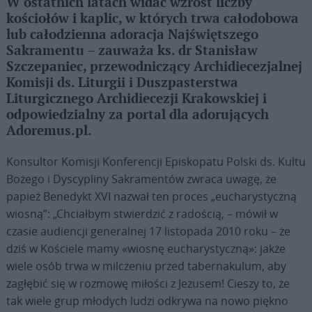
W ostatnich latach widać wzrost liczby
kościołów i kaplic, w których trwa całodobowa
lub całodzienna adoracja Najświętszego
Sakramentu – zauważa ks. dr Stanisław
Szczepaniec, przewodniczący Archidiecezjalnej
Komisji ds. Liturgii i Duszpasterstwa
Liturgicznego Archidiecezji Krakowskiej i
odpowiedzialny za portal dla adorujących
Adoremus.pl.
Konsultor Komisji Konferencji Episkopatu Polski ds. Kultu
Bożego i Dyscypliny Sakramentów zwraca uwagę, że
papież Benedykt XVI nazwał ten proces „eucharystyczną
wiosną”: „Chciałbym stwierdzić z radością, – mówił w
czasie audiencji generalnej 17 listopada 2010 roku – że
dziś w Kościele mamy «wiosnę eucharystyczną»: jakże
wiele osób trwa w milczeniu przed tabernakulum, aby
zagłębić się w rozmowę miłości z Jezusem! Cieszy to, że
tak wiele grup młodych ludzi odkrywa na nowo piękno