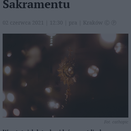
Sakramentu
02 czerwca 2021 | 12:30 | pra | Kraków Ⓒ Ⓟ
Fot. cathopic