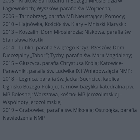
2005 – Kraków, Sanktuarium Bożego Miłosierdzia w
Łagiewnikach; Wyszków, parafia św. Wojciecha;
2006 – Tarnobrzeg, parafia MB Nieustającej Pomocy;
2010 – Hajnówka, Kościół św. Klary – Mniszki Klaryski;
2013 – Koszalin, Dom Miłosierdzia; Niskowa, parafia św.
Stanisława Kostki;
2014 – Lublin, parafia Świętego Krzyż; Rzeszów, Dom
Diecezjalny „Tabor”; Tychy, parafia św. Marii Magdaleny;
2015 – Głuszyca, parafia Chrystusa Króla; Katowice-
Panewniki, parafia św. Ludwika IX i Wniebowzięcia NMP;
2018 – Legnica, parafia św. Jacka; Suchcice, kaplica
Ognisko Bożego Pokoju; Tarnów, bazylika katedralna pw.
MB Bolesnej; Warszawa, kościół MB Jerozolimskiej –
Wspólnoty Jerozolimskie;
2019 – Grabowiec, parafia św. Mikołaja; Ostrołęka, parafia
Nawiedzenia NMP.