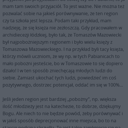
mam tam swoich przyjaciół. To jest ważne. Nie można też
pozwalać sobie na jakieś porównywanie, że ten region
czy ta szkoła jest lepsza. Podam taki przykład, mam
nadzieję, że się księża nie zezłoszczą. Gdy pracowałem w
archidiecezji łódzkiej, było tak, że Tomaszów Mazowiecki
był najpobożniejszym regionem i było wielu księży z
Tomaszowa Mazowieckiego. I na przykład byli tacy księża,
którzy mówili uczniom, że wy np. w tych Pabianicach to
mało pobożni jesteście, bo w Tomaszowie to się dopiero
działo! I w ten sposób zniechęcają młodych ludzi do
siebie. Zamiast ukochać tych ludzi, powiedzieć im coś
pozytywnego, dostrzec potencjał, oddać im się w 100%…
Jeśli jeden region jest bardziej „pobożny”, np. większa
ilość młodzieży jest na katechezie, to dobrze, dziękujmy
Bogu. Ale niech to nie będzie powód, żeby porównywać i
w jakiś sposób deprecjonować inne miejsca, bo to na
starcie podcina skrzydła. To jest takie zamknięcie się na