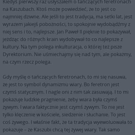
Kiedyś pierwszy raz usłyszałem o tańczących feretronach
na Kaszubach. Ktoś może powiedzieć, że to jest co
najmniej dziwne. Ale jeśli to jest tradycja, ma setki lat, jest
wyrazem jakiejś pobożności, to spokojnie wydobądźmy z
niej sens i to, najlepsze. Jan Paweł II pięknie to pokazywał,
jeżdżąc do różnych krain wydobywał to co najlepsze z
kultury. Na tym polega inkulturacja, o której też pisze
Dyrektorium. Nie uśmiechajmy się nad tym, ale pokażmy,
na czym rzecz polega.
Gdy myślę o tańczących feretronach, to mi się nasuwa,
że jest to symbol dynamizmu wiary. Bo feretron jest
czymś statycznym. I nagle oni z nim tak zasuwają. I to mi
pokazuje ludzkie pragnienie, żeby wiara była czymś
żywym. I wiara faktycznie jest czymś żywym. To nie jest
tylko klęczenie w kościele, siedzenie i słuchanie. To jest
coś żywego. I właśnie fakt, że ta tradycja wyewoluowała to
pokazuje – że Kaszubi chcą tej żywej wiary. Tak samo