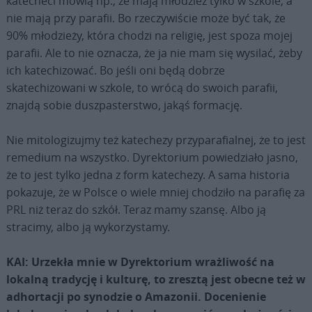
katecheci mówią np., że mają młodzież tylko w szkole, a
nie mają przy parafii. Bo rzeczywiście może być tak, że
90% młodzieży, która chodzi na religię, jest spoza mojej
parafii. Ale to nie oznacza, że ja nie mam się wysilać, żeby
ich katechizować. Bo jeśli oni będą dobrze
skatechizowani w szkole, to wrócą do swoich parafii,
znajdą sobie duszpasterstwo, jakąś formację.
Nie mitologizujmy też katechezy przyparafialnej, że to jest
remedium na wszystko. Dyrektorium powiedziało jasno,
że to jest tylko jedna z form katechezy. A sama historia
pokazuje, że w Polsce o wiele mniej chodziło na parafię za
PRL niż teraz do szkół. Teraz mamy szansę. Albo ją
stracimy, albo ją wykorzystamy.
KAI: Urzekła mnie w Dyrektorium wrażliwość na
lokalną tradycję i kulturę, to zresztą jest obecne też w
adhortacji po synodzie o Amazonii. Docenienie