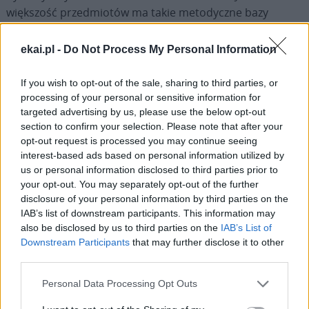
większość przedmiotów ma takie metodyczne bazy
danych i naprawdę nie potrzeba podręcznika – mając
dostęp do tego można świetnie i atrakcyjnie
ekai.pl -
Do Not Process My Personal Information
przedstawiać temat. To musi być ogólnopolski program,
ciągle aktualizowany. Ważne jest, żeby te konspekty nie
If you wish to opt-out of the sale, sharing to third parties, or
były pisane na kolanie, tylko żeby były przedyskutowane z
processing of your personal or sensitive information for
targeted advertising by us, please use the below opt-out
katechetami praktykami, którzy wiedzą, jak rozmawiać ze
section to confirm your selection. Please note that after your
współczesną młodzieżą czy ze współczesnymi dziećmi.
opt-out request is processed you may continue seeing
interest-based ads based on personal information utilized by
KAI: Dyrektorium zwraca też uwagę na zróżnicowanie
us or personal information disclosed to third parties prior to
odbiorców katechezy, ze względu na regiony,
your opt-out. You may separately opt-out of the further
disclosure of your personal information by third parties on the
kulturę…
IAB’s list of downstream participants. This information may
also be disclosed by us to third parties on the
IAB’s List of
– Tak, bo inaczej się uczy w dużych miastach, w średnich i
Downstream Participants
that may further disclose it to other
małych, inaczej na wiosce. Są różne regiony, nawet pod
third parties.
względem religijności, jest mniej lub bardziej pobożny. I
Personal Data Processing Opt Outs
są też różne konteksty – są szkoły bardziej wyczulone na
dialog, są bardziej wyczulone na ekologię, na pomoc