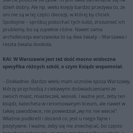
dzień dobry. Ale np. wielu księży bardzo przeżywa to, że
oni nie są w tej części diecezji, w której by chcieli.
Spokojnie – spróbuj pokochać tych ludzi, zrozumieć ich
problemy, bo są zupełnie różne. Nawet sama
archidiecezja warszawska to są dwa światy – Warszawa i
reszta świata dookoła.
KAI: W Warszawie jest też dość mocno widoczna
specyfika różnych szkół, o czym Ksiądz wspomniał.
– Dokładnie. Bardzo wielu mam uczniów spoza Warszawy,
którzy przychodzą z ciekawymi doświadczeniami ze
swoich miast, miasteczek, wiosek. I ważne jest, żeby ten
ksiądz, katecheta w renomowanym liceum, ale nawet w
takiej zawodówce, nie powiedział „wy nic nie wiecie”.
Właśnie podkreśl i docenił co, jest u niego fajne i
pozytywne. I ważne, żeby się nie zniechęcać, bo często