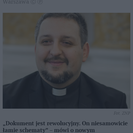
Warszawa Ⓒ Ⓟ
Fot. ZNP
„Dokument jest rewolucyjny. On niesamowicie
łamie schematy” – mówi o nowym