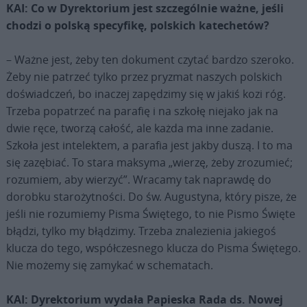
KAI: Co w Dyrektorium jest szczególnie ważne, jeśli
chodzi o polską specyfikę, polskich katechetów?
– Ważne jest, żeby ten dokument czytać bardzo szeroko.
Żeby nie patrzeć tylko przez pryzmat naszych polskich
doświadczeń, bo inaczej zapędzimy się w jakiś kozi róg.
Trzeba popatrzeć na parafię i na szkołę niejako jak na
dwie ręce, tworzą całość, ale każda ma inne zadanie.
Szkoła jest intelektem, a parafia jest jakby duszą. I to ma
się zazębiać. To stara maksyma „wierzę, żeby zrozumieć;
rozumiem, aby wierzyć”. Wracamy tak naprawdę do
dorobku starożytności. Do św. Augustyna, który pisze, że
jeśli nie rozumiemy Pisma Świętego, to nie Pismo Święte
błądzi, tylko my błądzimy. Trzeba znalezienia jakiegoś
klucza do tego, współczesnego klucza do Pisma Świętego.
Nie możemy się zamykać w schematach.
KAI: Dyrektorium wydała Papieska Rada ds. Nowej