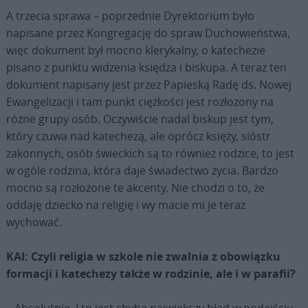
A trzecia sprawa – poprzednie Dyrektorium było
napisane przez Kongregację do spraw Duchowieństwa,
więc dokument był mocno klerykalny, o katechezie
pisano z punktu widzenia księdza i biskupa. A teraz ten
dokument napisany jest przez Papieską Radę ds. Nowej
Ewangelizacji i tam punkt ciężkości jest rozłożony na
różne grupy osób. Oczywiście nadal biskup jest tym,
który czuwa nad katechezą, ale oprócz księży, sióstr
zakonnych, osób świeckich są to również rodzice, to jest
w ogóle rodzina, która daje świadectwo życia. Bardzo
mocno są rozłożone te akcenty. Nie chodzi o to, że
oddaję dziecko na religię i wy macie mi je teraz
wychować.
KAI: Czyli religia w szkole nie zwalnia z obowiązku
formacji i katechezy także w rodzinie, ale i w parafii?
– Absolutnie. I to jest chyba największy błąd w podejściu