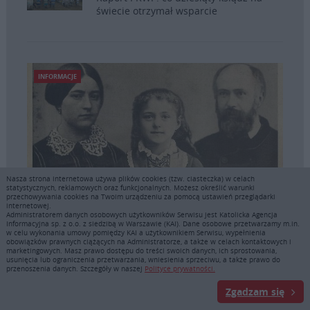
świecie otrzymał wsparcie
INFORMACJE
Nasza strona internetowa używa plików cookies (tzw. ciasteczka) w celach
statystycznych, reklamowych oraz funkcjonalnych. Możesz określić warunki
przechowywania cookies na Twoim urządzeniu za pomocą ustawień przeglądarki
internetowej.
Administratorem danych osobowych użytkowników Serwisu jest Katolicka Agencja
Relikwie św. Teresy z Lisieux i jej rodziców
Informacyjna sp. z o.o. z siedzibą w Warszawie (KAI). Dane osobowe przetwarzamy m.in.
w ogólnopolskiej peregrynacji
w celu wykonania umowy pomiędzy KAI a użytkownikiem Serwisu, wypełnienia
obowiązków prawnych ciążących na Administratorze, a także w celach kontaktowych i
marketingowych. Masz prawo dostępu do treści swoich danych, ich sprostowania,
usunięcia lub ograniczenia przetwarzania, wniesienia sprzeciwu, a także prawo do
przenoszenia danych. Szczegóły w naszej
Polityce prywatności.
AKTYWNA PARAFIA
Zgadzam się