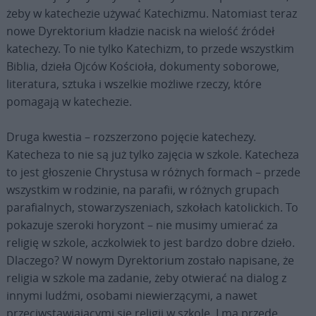
żeby w katechezie używać Katechizmu. Natomiast teraz
nowe Dyrektorium kładzie nacisk na wielość źródeł
katechezy. To nie tylko Katechizm, to przede wszystkim
Biblia, dzieła Ojców Kościoła, dokumenty soborowe,
literatura, sztuka i wszelkie możliwe rzeczy, które
pomagają w katechezie.
Druga kwestia – rozszerzono pojęcie katechezy.
Katecheza to nie są już tylko zajęcia w szkole. Katecheza
to jest głoszenie Chrystusa w różnych formach – przede
wszystkim w rodzinie, na parafii, w różnych grupach
parafialnych, stowarzyszeniach, szkołach katolickich. To
pokazuje szeroki horyzont – nie musimy umierać za
religię w szkole, aczkolwiek to jest bardzo dobre dzieło.
Dlaczego? W nowym Dyrektorium zostało napisane, że
religia w szkole ma zadanie, żeby otwierać na dialog z
innymi ludźmi, osobami niewierzącymi, a nawet
przeciwstawiającymi się religii w szkole. I ma przede