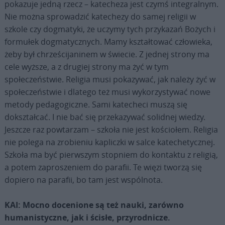
pokazuje jedną rzecz – katecheza jest czymś integralnym.
Nie można sprowadzić katechezy do samej religii w
szkole czy dogmatyki, że uczymy tych przykazań Bożych i
formułek dogmatycznych. Mamy kształtować człowieka,
żeby był chrześcijaninem w świecie. Z jednej strony ma
cele wyższe, a z drugiej strony ma żyć w tym
społeczeństwie. Religia musi pokazywać, jak należy żyć w
społeczeństwie i dlatego też musi wykorzystywać nowe
metody pedagogiczne. Sami katecheci muszą się
dokształcać. I nie bać się przekazywać solidnej wiedzy.
Jeszcze raz powtarzam – szkoła nie jest kościołem. Religia
nie polega na zrobieniu kapliczki w salce katechetycznej.
Szkoła ma być pierwszym stopniem do kontaktu z religią,
a potem zaproszeniem do parafii. Te więzi tworzą się
dopiero na parafii, bo tam jest wspólnota.
KAI: Mocno docenione są też nauki, zarówno
humanistyczne, jak i ścisłe, przyrodnicze.