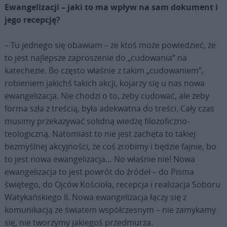
Ewangelizacji – jaki to ma wpływ na sam dokument i
jego recepcję?
– Tu jednego się obawiam – że ktoś może powiedzieć, że
to jest najlepsze zaproszenie do „cudowania” na
katechezie. Bo często właśnie z takim „cudowaniem”,
robieniem jakichś takich akcji, kojarzy się u nas nowa
ewangelizacja. Nie chodzi o to, żeby cudować, ale żeby
forma szła z treścią, była adekwatna do treści. Cały czas
musimy przekazywać solidną wiedzę filozoficzno-
teologiczną. Natomiast to nie jest zachęta to takiej
bezmyślnej akcyjności, że coś zrobimy i będzie fajnie, bo
to jest nowa ewangelizacja… No właśnie nie! Nowa
ewangelizacja to jest powrót do źródeł – do Pisma
świętego, do Ojców Kościoła, recepcja i realizacja Soboru
Watykańskiego II. Nowa ewangelizacja łączy się z
komunikacją ze światem współczesnym – nie zamykamy
się, nie tworzymy jakiegoś przedmurza.