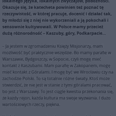
lokalnego języka, lokalnych zwyczajów, pobożności.
Okazuje się, że katecheta powinien też poznać tę
rzeczywistość, w której pracuje, docenić i działać tak,
by młodzi się z niej nie wykorzeniali a ją pokochali i
sensownie kultywowali. W Polsce mamy przecież
dużą różnorodność – Kaszuby, góry, Podkarpacie…
– Ja jestem w zgromadzeniu Księży Misjonarzy, mam
możliwość być praktycznie wszędzie. Bo mamy parafie w
Warszawie, Bydgoszczy, w Sopocie, czyli mogę mieć
kontakt z Kaszubami. Mam parafię w Zakopanem, mogę
mieć kontakt z Góralami. I mogę być we Wrocławiu czy na
zachodzie Polski. To są totalnie różne światy. Ktoś może
stwierdzić, że nie jest w stanie z tymi góralami pracować,
bo jest z Warszawy. To jest ciągle kwestia przekonania się,
że każdy rejon, każda kultura ma swoje wyzwania. I dużo
wartościowych rzeczy, piękna.